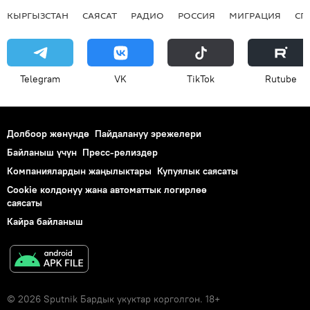
КЫРГЫЗСТАН
САЯСАТ
РАДИО
РОССИЯ
МИГРАЦИЯ
СП
Telegram
VK
ТikТоk
Rutube
Долбоор жөнүндө
Пайдалануу эрежелери
Байланыш үчүн
Пресс-релиздер
Компаниялардын жаңылыктары
Купуялык саясаты
Cookie колдонуу жана автоматтык логирлөө
саясаты
Кайра байланыш
© 2026 Sputnik Бардык укуктар корголгон. 18+