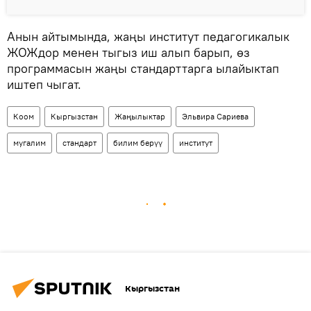
Анын айтымында, жаңы институт педагогикалык
ЖОЖдор менен тыгыз иш алып барып, өз
программасын жаңы стандарттарга ылайыктап
иштеп чыгат.
Коом
Кыргызстан
Жаңылыктар
Эльвира Сариева
мугалим
стандарт
билим берүү
институт
Кыргызстан