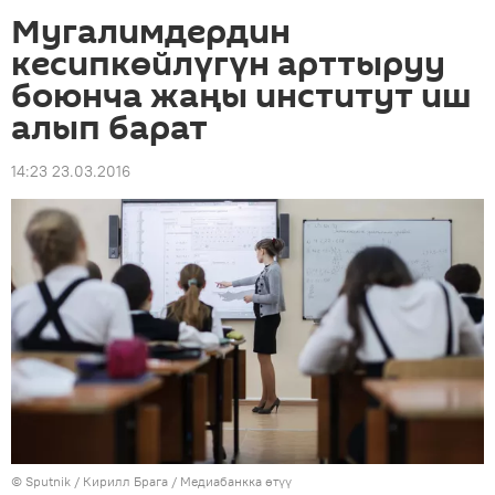
Мугалимдердин
кесипкөйлүгүн арттыруу
боюнча жаңы институт иш
алып барат
14:23 23.03.2016
©
Sputnik
/ Кирилл Брага
/
Медиабанкка өтүү