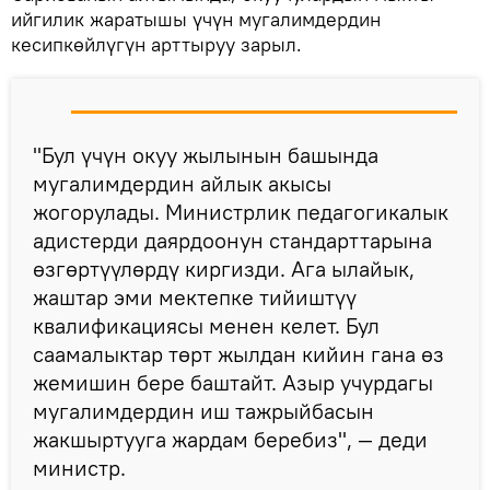
ийгилик жаратышы үчүн мугалимдердин
кесипкөйлүгүн арттыруу зарыл.
"Бул үчүн окуу жылынын башында
мугалимдердин айлык акысы
жогорулады. Министрлик педагогикалык
адистерди даярдоонун стандарттарына
өзгөртүүлөрдү киргизди. Ага ылайык,
жаштар эми мектепке тийиштүү
квалификациясы менен келет. Бул
саамалыктар төрт жылдан кийин гана өз
жемишин бере баштайт. Азыр учурдагы
мугалимдердин иш тажрыйбасын
жакшыртууга жардам беребиз", — деди
министр.