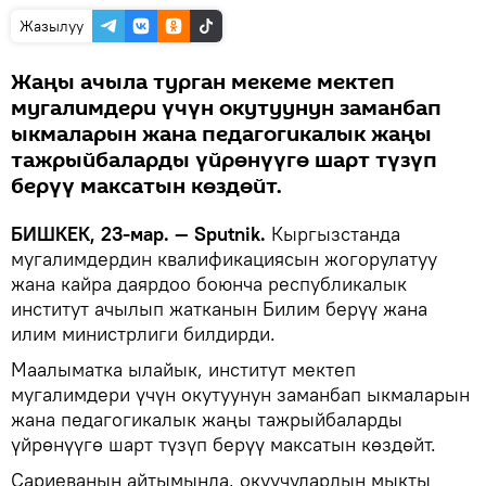
Жазылуу
Жаңы ачыла турган мекеме мектеп
мугалимдери үчүн окутуунун заманбап
ыкмаларын жана педагогикалык жаңы
тажрыйбаларды үйрөнүүгө шарт түзүп
берүү максатын көздөйт.
БИШКЕК, 23-мар. — Sputnik.
Кыргызстанда
мугалимдердин квалификациясын жогорулатуу
жана кайра даярдоо боюнча республикалык
институт ачылып жатканын Билим берүү жана
илим министрлиги билдирди.
Маалыматка ылайык, институт мектеп
мугалимдери үчүн окутуунун заманбап ыкмаларын
жана педагогикалык жаңы тажрыйбаларды
үйрөнүүгө шарт түзүп берүү максатын көздөйт.
Сариеванын айтымында, окуучулардын мыкты