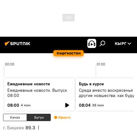
КЫРГ
Кыргызстан
00:00
01:00
Ежедневные новости
Будь в курсе
Ежедневные новости. Выпуск
Среда вместо воскресенья и
08:00
другие новшества: как будут
проходить выборы в КР?
08:00
08:04
4 мин
38 мин
Кечээ
Бүгүн
Эфирге
г. Бишкек
89.3