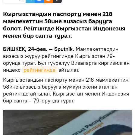
Кыргызстандын паспорту менен 218
мамлекеттин 58ине визасыз барууга
болот. Рейтингде Кыргызстан Индонезия
менен бир сапта турат.
БИШКЕК, 24-фев. — Sputnik.
Мамлекеттердин
визасыз жүрүү рейтингинде Кыргызстан 79-
орунда турат. Бул тууралуу Визаларга киргизилген
индекс
рейтингинде
айтылат.
Кыргызстандын паспорту менен 218 мамлекеттин
58ине визасыз барууга мүмкүн экени аталган
рейтингде айтылат. Кыргызстан менен Индонезия
бир сапта – 79-орунда турат.