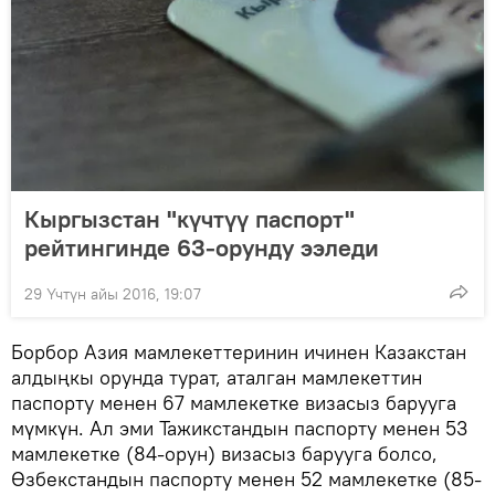
Кыргызстан "күчтүү паспорт"
рейтингинде 63-орунду ээледи
29 Үчтүн айы 2016, 19:07
Борбор Азия мамлекеттеринин ичинен Казакстан
алдыңкы орунда турат, аталган мамлекеттин
паспорту менен 67 мамлекетке визасыз барууга
мүмкүн. Ал эми Тажикстандын паспорту менен 53
мамлекетке (84-орун) визасыз барууга болсо,
Өзбекстандын паспорту менен 52 мамлекетке (85-