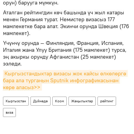
орун) барууга мүмкүн.
Аталган рейтингдин көч башында үч жыл катары
менен Германия турат. Немистер визасыз 177
мамлекетке бара алат. Экинчи орунда Швеция (176
мамлекет).
Үчүнчү орунда — Финляндия, Франция, Испания,
Италия жана Улуу Британия (175 мамлекет) турса,
эң акыркы орунду Афганистан (25 мамлекет)
ээледи.
Кыргызстандыктар визасы жок кайсы өлкөлөргө 
бара ала турганын Sputnik инфографикасынан 
көрө аласыз>>
Кыргызстан
Дүйнөдө
Коом
Жаңылыктар
рейтинг
виза