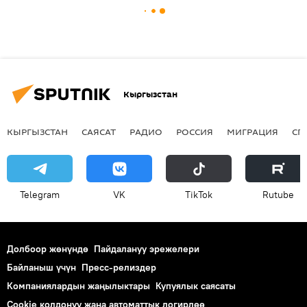
Кыргызстан
КЫРГЫЗСТАН
САЯСАТ
РАДИО
РОССИЯ
МИГРАЦИЯ
СП
Telegram
VK
ТikТоk
Rutube
Долбоор жөнүндө
Пайдалануу эрежелери
Байланыш үчүн
Пресс-релиздер
Компаниялардын жаңылыктары
Купуялык саясаты
Cookie колдонуу жана автоматтык логирлөө