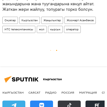
жакындарына жана туугандарына көңүл айтат.
Жаткан жери жайлуу, топурагы торко болсун.
Окуялар
Кыргызстан
Жаңылыктар
Жоомарт Асанбеков
НТС телекомпаниясы
жол
кырсык
оператор
Кыргызстан
КЫРГЫЗСТАН
САЯСАТ
РАДИО
РОССИЯ
МИГРАЦИЯ
СП