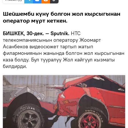
Шейшемби күнү болгон жол кырсыгынан
оператор мүрт кеткен.
БИШКЕК, 30-дек. — Sputnik.
НТС
телекомпаниясынын оператору Жоомарт
Асанбеков видеосюжет тартып жатып
филармониянын жанында болгон жол кырсыгынан
каза болду. Бул тууралуу Жол кайгуул кызматы
билдирди.