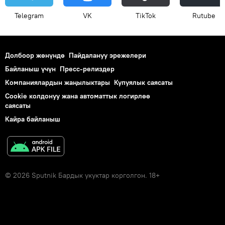
Telegram
VK
ТikТоk
Rutube
Долбоор жөнүндө
Пайдалануу эрежелери
Байланыш үчүн
Пресс-релиздер
Компаниялардын жаңылыктары
Купуялык саясаты
Cookie колдонуу жана автоматтык логирлөө
саясаты
Кайра байланыш
© 2026 Sputnik Бардык укуктар корголгон. 18+