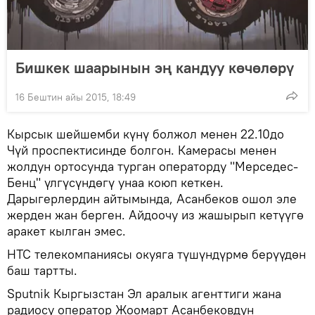
Бишкек шаарынын эң кандуу көчөлөрү
16 Бештин айы 2015, 18:49
Кырсык шейшемби күнү болжол менен 22.10до
Чүй проспектисинде болгон. Камерасы менен
жолдун ортосунда турган операторду "Мерседес-
Бенц" үлгүсүндөгү унаа коюп кеткен.
Дарыгерлердин айтымында, Асанбеков ошол эле
жерден жан берген. Айдоочу из жашырып кетүүгө
аракет кылган эмес.
НТС телекомпаниясы окуяга түшүндүрмө берүүдөн
баш тартты.
Sputnik Кыргызстан Эл аралык агенттиги жана
радиосу оператор Жоомарт Асанбековдун