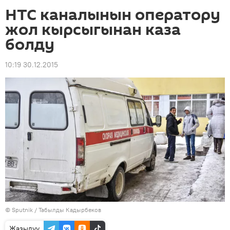
НТС каналынын оператору
жол кырсыгынан каза
болду
10:19 30.12.2015
©
Sputnik / Табылды Кадырбеков
Жазылуу