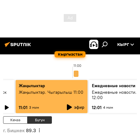
КЫРГ
Кыргызстан
11:00
Жаңылыктар
Ежедневные новости
уск
Жаңылыктар. Чыгарылыш 11:00
Ежедневные новости. 
12:00
эфир
11:01
12:01
3 мин
4 мин
Кечээ
Бүгүн
г. Бишкек
89.3