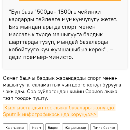
"Бул база 1500дөн 1800гө чейинки
кардарды тейлөөгө мүмкүнчүлүгү жетет.
Биз мындан ары да спорт менен
массалык түрдө машыгууга бардык
шарттарды түзүп, мындай базаларды
көбөйтүүгө күч жумшашыбыз керек", —
деди премьер-министр.
Өкмөт башчы бардык жарандарды спорт менен
машыгууга, саламаттык чыңдоого көңүл бурууга
чакырды. Сөз сүйлөгөндөн кийин Сариев лыжа
тээп тоодон түштү.
Кыргызстандын тоо-лыжа базалары жөнүндө 
Sputnik инфографикасында көрүңүз>>
Кыргызстан
Коом
Видео
Жаңылыктар
Темир Сариев