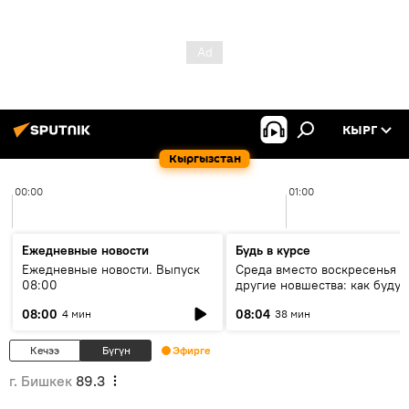
КЫРГ
Кыргызстан
00:00
01:00
Ежедневные новости
Будь в курсе
Ежедневные новости. Выпуск
Среда вместо воскресенья и
08:00
другие новшества: как будут
проходить выборы в КР?
08:00
08:04
4 мин
38 мин
Кечээ
Бүгүн
Эфирге
г. Бишкек
89.3