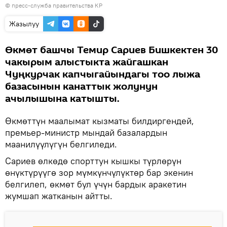
© пресс-служба правительства КР
көрсөтүү
Жазылуу
Өкмөт башчы Темир Сариев Бишкектен 30
чакырым алыстыкта жайгашкан
Чуңкурчак капчыгайындагы тоо лыжа
базасынын канаттык жолунун
ачылышына катышты.
Өкмөттүн маалымат кызматы билдиргендей,
премьер-министр мындай базалардын
маанилүүлүгүн белгиледи.
Сариев өлкөдө спорттун кышкы түрлөрүн
өнүктүрүүгө зор мүмкүнчүлүктөр бар экенин
белгилеп, өкмөт бул үчүн бардык аракетин
жумшап жатканын айтты.