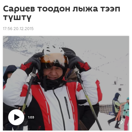
Сариев тоодон лыжа тээп
түштү
17:56 20.12.2015
1:03
Видеону