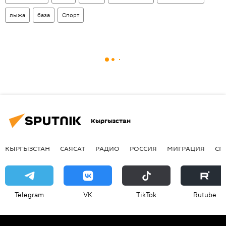
лыжа
база
Спорт
Кыргызстан
КЫРГЫЗСТАН
САЯСАТ
РАДИО
РОССИЯ
МИГРАЦИЯ
СП
Telegram
VK
ТikТоk
Rutube