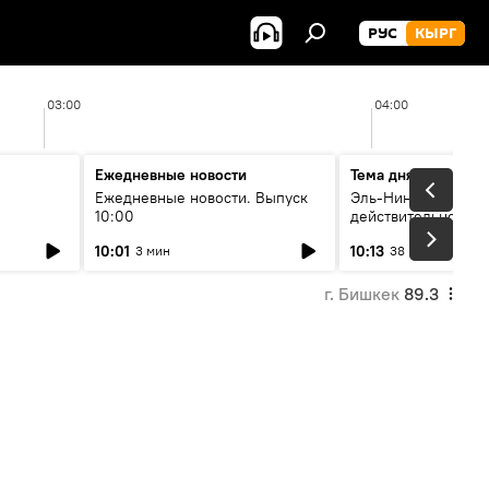
РУС
КЫРГ
03:00
04:00
Ежедневные новости
Тема дня
Ежедневные новости. Выпуск
Эль-Ниньо, жара и 
10:00
действительно вли
 өнүгүү
погоду в Кыргызст
10:01
10:13
3 мин
38 мин
г. Бишкек
89.3