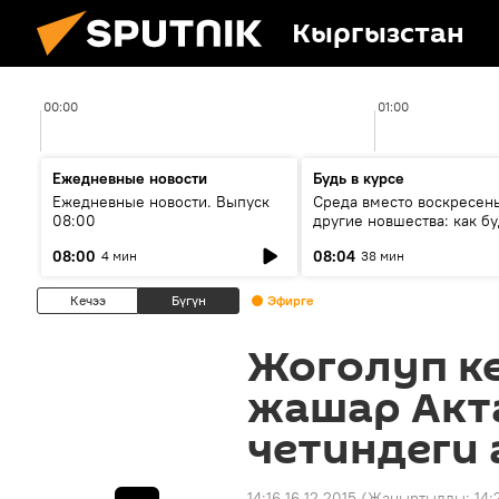
Кыргызстан
00:00
01:00
Ежедневные новости
Будь в курсе
Ежедневные новости. Выпуск
Среда вместо воскресень
08:00
другие новшества: как бу
проходить выборы в КР?
08:00
08:04
4 мин
38 мин
Кечээ
Бүгүн
Эфирге
Жоголуп ке
жашар Акт
четиндеги
14:16 16.12.2015
(Жаңыртылды:
14: