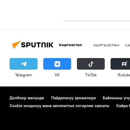
Кыргызстан
КЫРГЫЗСТАН
СА
Telegram
VK
ТikТоk
Rutub
Долбоор жөнүндө
Пайдалануу эрежелери
Байланыш үчү
Cookie колдонуу жана автоматтык логирлөө саясаты
Кайра