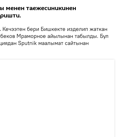
сы менен таежесиникинен
ришти.
.
Кечээтен бери Бишкекте изделип жаткан
рбеков Мраморное айылынан табылды. Бул
иядан Sputnik маалымат сайтынан