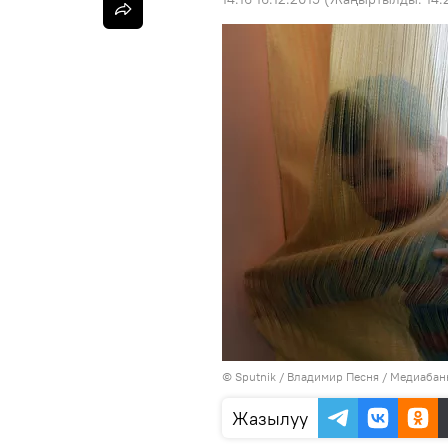
©
Sputnik
/ Владимир Песня
/
Медиабанк
Жазылуу