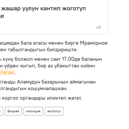
т жашар уулун кантип жоготуп
ди
циядан бала атасы менен бирге Мраморное
ен табылгандыгын билдиришти.
ь күнү болжол менен саат 17.00дө баланын
н үйдөн чыгып, бир аз убакыттан кийин
рлаган
.
Актанды Аламүдүн базарынын аймагынан
алгандыгын кошумчалашкан.
 коргоо органдары иликтеп жатат.
р
Бишкек
милиция
жоголуу