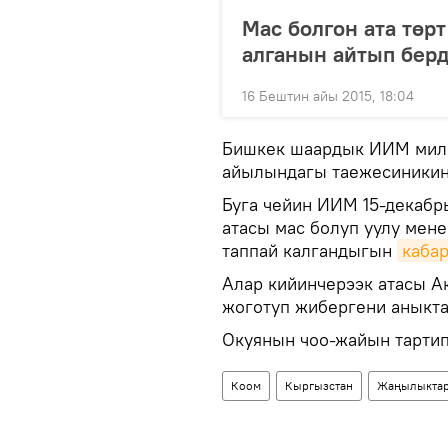
Мас болгон ата төр
алганын айтып бер
16 Бештин айы 2015, 18:04
Бишкек шаардык ИИМ мили
айылындагы таежесиникин
Буга чейин ИИМ 15-декабр
атасы мас болуп уулу мене
таппай калгандыгын
каба
Алар кийинчерээк атасы 
жоготуп жибергени аныкт
Окуянын чоо-жайын тартип
Коом
Кыргызстан
Жаңылыкта