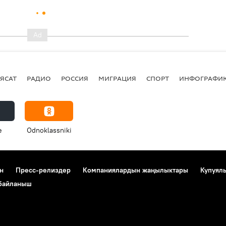
ЯСАТ
РАДИО
РОССИЯ
МИГРАЦИЯ
СПОРТ
ИНФОГРАФИ
e
Odnoklassniki
н
Пресс-релиздер
Компаниялардын жаңылыктары
Купуял
 байланыш