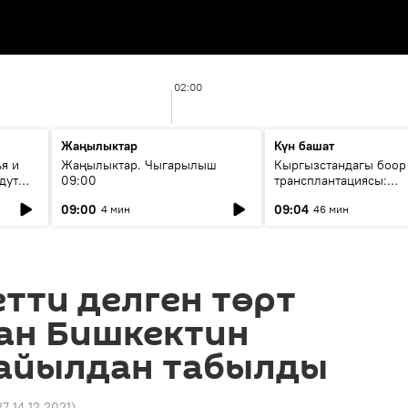
02:00
Жаңылыктар
Күн башат
я и
Жаңылыктар. Чыгарылыш
Кыргызстандагы боор
дут
09:00
трансплантациясы:
жетишкендиктер жана
09:00
09:04
4 мин
46 мин
келечеги
тти делген төрт
ан Бишкектин
 айылдан табылды
27 14.12.2021
)