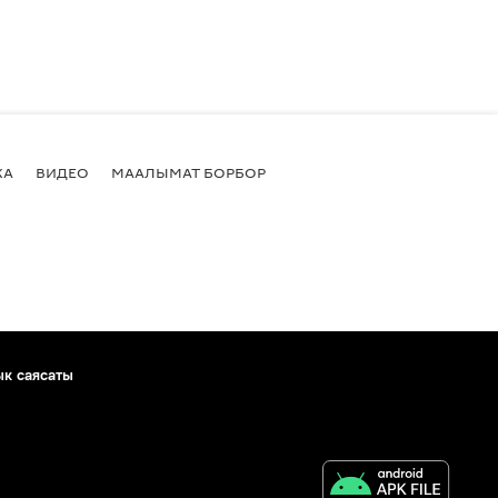
КА
ВИДЕО
МААЛЫМАТ БОРБОР
ык саясаты