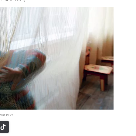
ка өтүү