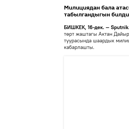
Милициядан бала ата
табылгандыгын билди
БИШКЕК, 16-дек. — Sputnik
төрт жаштагы Актан Дайы
туурасында шаардык милиц
кабарлашты.