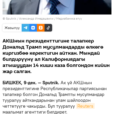
©
Sputnik
/ Александр Имедашвили
/
Медиабанкка өтүү
Жазылуу
АКШнын президенттигине талапкер
Дональд Трамп мусулмандарды өлкөгө
киргизбөө керектигин айткан. Мындай
билдирүүнү ал Калифорниядагы
атышуудан 14 киши каза болгондон кийин
жар салган.
БИШКЕК, 9-дек. — Sputnik.
Ак үй АКШнын
президенттигине Республикачылар партиясынан
талапкер болгон Дональд Трампты мусулмандар
тууралуу айткандарынан улам шайлоодон
четтетүүгө чакырды. Бул тууралуу
Reuters
маалымат агенттиги билдирет.