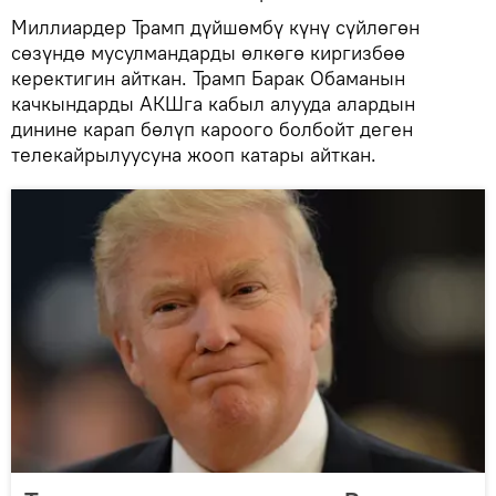
Миллиардер Трамп дүйшөмбү күнү сүйлөгөн
сөзүндө мусулмандарды өлкөгө киргизбөө
керектигин айткан. Трамп Барак Обаманын
качкындарды АКШга кабыл алууда алардын
динине карап бөлүп кароого болбойт деген
телекайрылуусуна жооп катары айткан.