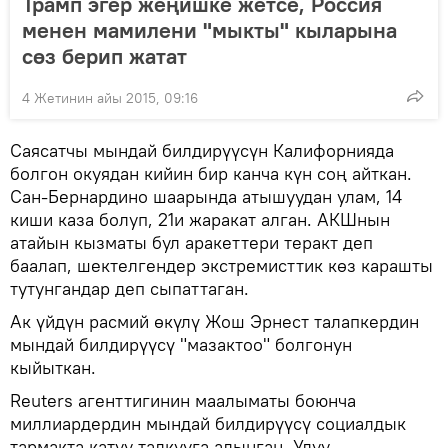
Трамп эгер жеңишке жетсе, Россия
менен мамилени "мыкты" кыларына
сөз берип жатат
4 Жетинин айы 2015, 09:16
Саясатчы мындай билдирүүсүн Калифорнияда
болгон окуядан кийин бир канча күн соң айткан.
Сан-Бернардино шаарында атышуудан улам, 14
киши каза болуп, 21и жаракат алган. АКШнын
атайын кызматы бул аракеттери теракт деп
баалап, шектелгендер экстремисттик көз карашты
тутунгандар деп сыпаттаган.
Ак үйдүн расмий өкүлү Жош Эрнест талапкердин
мындай билдирүүсү "мазактоо" болгонун
кыйыткан.
Reuters агенттигинин маалыматы боюнча
миллиардердин мындай билдирүүсү социалдык
тармакта катуу талкууга алынган. Улуу