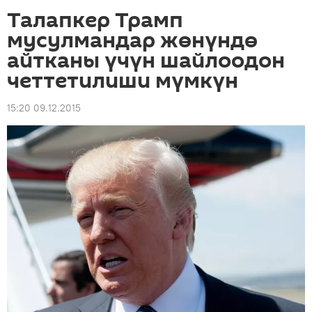
Талапкер Трамп
мусулмандар жөнүндө
айтканы үчүн шайлоодон
четтетилиши мүмкүн
15:20 09.12.2015