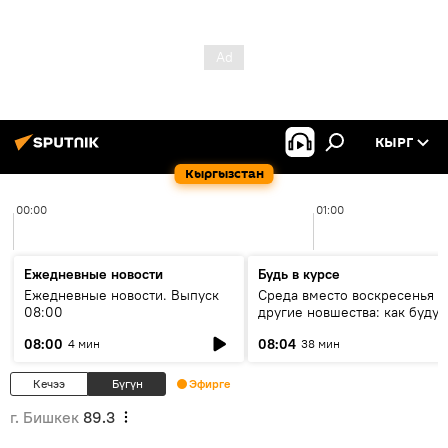
КЫРГ
Кыргызстан
00:00
01:00
Ежедневные новости
Будь в курсе
Ежедневные новости. Выпуск
Среда вместо воскресенья и
08:00
другие новшества: как будут
проходить выборы в КР?
08:00
08:04
4 мин
38 мин
Кечээ
Бүгүн
Эфирге
г. Бишкек
89.3