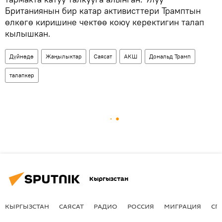
Британиянын бир катар активисттери Трамптын
өлкөгө киришине чектөө коюу керектигин талап
кылышкан.
Дүйнөдө
Жаңылыктар
Саясат
АКШ
Дональд Трамп
талапкер
Кыргызстан
КЫРГЫЗСТАН
САЯСАТ
РАДИО
РОССИЯ
МИГРАЦИЯ
СП