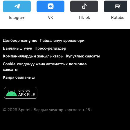
Telegram
VK
ТikТоk
Rutube
Долбоор жөнүндө
Пайдалануу эрежелери
Байланыш үчүн
Пресс-релиздер
Компаниялардын жаңылыктары
Купуялык саясаты
Cookie колдонуу жана автоматтык логирлөө
саясаты
Кайра байланыш
© 2026 Sputnik Бардык укуктар корголгон. 18+