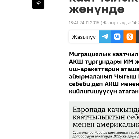
жөнүндө
16:41 24.11.2015
(Жаңыртылды:
14:
Жазылуу
Миграциялык каатчыл
АКШ тургундары ИМ ж
иш-аракеттерин аташ
айырмаланып Чыгыш 
себеби деп АКШ мене
кийлигишүүсүн атаган