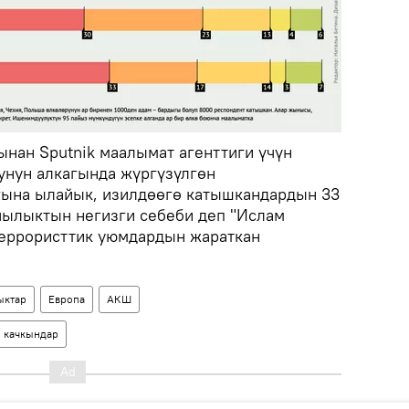
ынан Sputnik маалымат агенттиги үчүн
унун алкагында жүргүзүлгөн
на ылайык, изилдөөгө катышкандардын 33
чылыктын негизги себеби деп "Ислам
террористтик уюмдардын жараткан
ктар
Европа
АКШ
качкындар