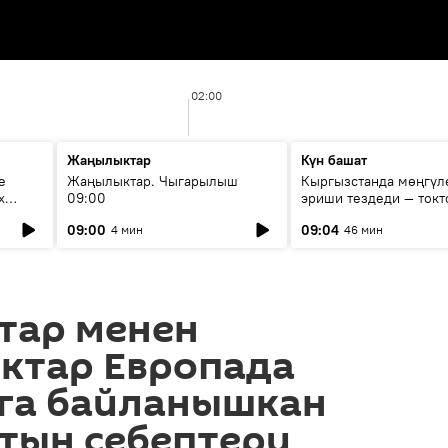
02:00
Жаңылыктар
Күн башат
е
Жаңылыктар. Чыгарылыш
Кыргызстанда мөңгүл
х
09:00
эриши тездеди — токт
мүмкүн эмеспи?
09:00
09:04
4 мин
46 мин
тар менен
ктар Европада
га байланышкан
тын себептери