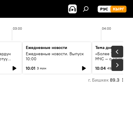
РУС
КЫРГ
03:00
04:00
Ежедневные новости
Тема дня
өрдүн
Ежедневные новости. Выпуск
«Более 1200 сёл в 
отуу
10:00
МЧС — о климате, 
системе оповещен
10:01
10:04
3 мин
49 мин
населения
г. Бишкек
89.3