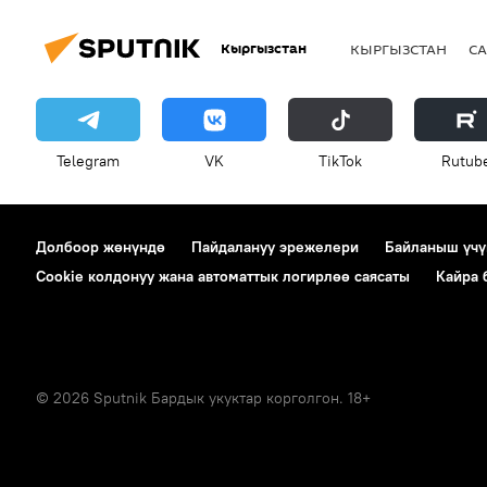
Кыргызстан
КЫРГЫЗСТАН
СА
Telegram
VK
ТikТоk
Rutub
Долбоор жөнүндө
Пайдалануу эрежелери
Байланыш үчү
Cookie колдонуу жана автоматтык логирлөө саясаты
Кайра
© 2026 Sputnik Бардык укуктар корголгон. 18+