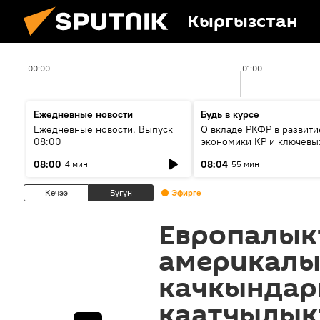
Кыргызстан
00:00
01:00
Ежедневные новости
Будь в курсе
Ежедневные новости. Выпуск
О вкладе РКФР в развити
08:00
экономики КР и ключевы
секторах до 2030 года
08:00
08:04
4 мин
55 мин
Кечээ
Бүгүн
Эфирге
Европалык
америкалы
качкындар
каатчылык