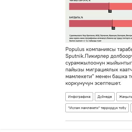
Populus компаниясы тараб
Sputnik.Пикирлер долбоор
сурамжылоонун жыйынтыгы
пайызы миграциялык каат
мамлекети" менен башка 
коркунучун эсептешет.
Инфографика
Дүйнөдө
Жаңылы
"Ислам мамлекети" террордук тобу