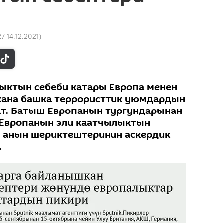
27 14.12.2021
)
ыктын себеби катары Европа менен
ана башка террористтик уюмдардын
ат. Батыш Европанын тургундарынан
Европанын эли каатчылыктын
н анын шериктештеринин аскердик
.