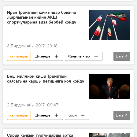
Дүйнөдө
Жаңылыктар
Швеция
журналист
жаза
Иран Трамптын качкындар боюнча
Жарлыгынан кийин АКШ
спортчуларына виза бербей койду
3 Бирдин айы 2017, 20:18
качкындар
Дүйнөдө
Жаңылыктар
Дагы
4
Саясат
Иран
Дональд Трамп
жарлык
Беш миллион киши Трамптын
саясатына каршы петицияга кол койду
2 Бирдин айы 2017, 09:47
качкындар
Дүйнөдө
Коом
Дагы
4
Жаңылыктар
Дональд Трамп
тыюу салуу
жарлык
Сирия качкын тургундарды артка