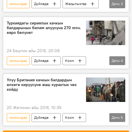
качкындар
Дүйнөдө
Жаңылыктар
Дагы
3
Миграция
Европа
мигранттар
Түркиядагы сириялык качкын
балдарынын билим алуусуна 270 млн.
евро бөлүнөт
24 Бештин айы 2016, 20:08
качкындар
Дүйнөдө
Коом
Дагы
4
Жаңылыктар
Сирия
мектеп
билим берүү
Улуу Британия качкын балдардын
өлкөгө кирүүсүнө жаш курактык чек
койду
20 Жетинин айы 2016, 10:39
качкындар
Дүйнөдө
Коом
Дагы
5
Жаңылыктар
Миграция