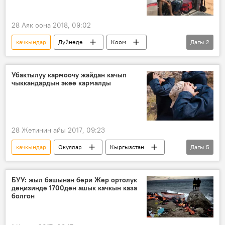
28 Аяк оона 2018, 09:02
качкындар
Дүйнөдө
Коом
Дагы
2
Жаңылыктар
Сирия
Убактылуу кармоочу жайдан качып
чыккандардын экөө кармалды
28 Жетинин айы 2017, 09:23
качкындар
Окуялар
Кыргызстан
Дагы
5
Коом
Жаңылыктар
Сокулук району
милиция
БУУ: жыл башынан бери Жер ортолук
деңизинде 1700дөн ашык качкын каза
Убактылуу кармоочу жайдан качып чыккандар
болгон