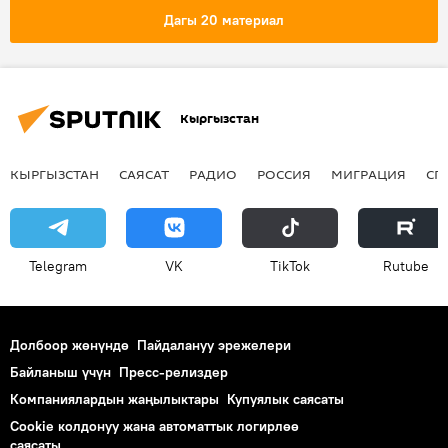
Улуу Британия
БУУ
мигранттар
Дагы 20 материал
Кыргызстан
КЫРГЫЗСТАН
САЯСАТ
РАДИО
РОССИЯ
МИГРАЦИЯ
СП
Telegram
VK
ТikТоk
Rutube
Долбоор жөнүндө
Пайдалануу эрежелери
Байланыш үчүн
Пресс-релиздер
Компаниялардын жаңылыктары
Купуялык саясаты
Cookie колдонуу жана автоматтык логирлөө
саясаты