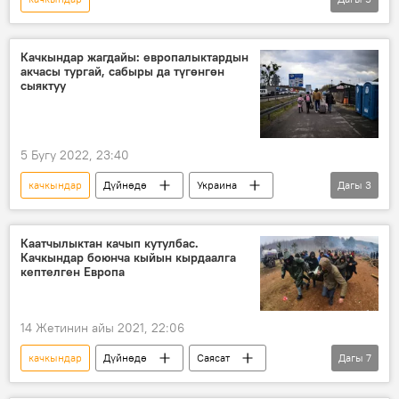
Россиянын Донбассты коргоо боюнча атайын операциясы
Дүйнөдө
Польша
нацизм
Качкындар жагдайы: европалыктардын
акчасы тургай, сабыры да түгөнгөн
кооптуулук
сыяктуу
5 Бугу 2022, 23:40
качкындар
Дүйнөдө
Украина
Дагы
3
Франция
Европа
Россиянын Донбассты коргоо боюнча атайын операциясы
Каатчылыктан качып кутулбас.
Качкындар боюнча кыйын кырдаалга
кептелген Европа
14 Жетинин айы 2021, 22:06
качкындар
Дүйнөдө
Саясат
Дагы
7
Миграция
Евробиримдик
Польша