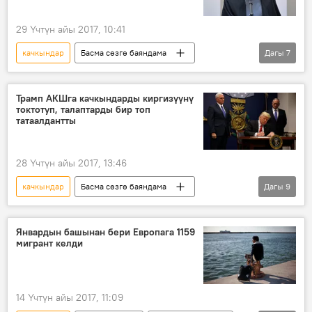
29 Үчтүн айы 2017, 10:41
качкындар
Басма сөзгө баяндама
Дагы
7
Дүйнөдө
Жаңылыктар
Саясат
Иран
Дональд Трамп
Трамп АКШга качкындарды киргизүүнү
токтотуп, талаптарды бир топ
Хасан Роухани
жарлык
татаалдантты
28 Үчтүн айы 2017, 13:46
качкындар
Басма сөзгө баяндама
Дагы
9
Дүйнөдө
Жаңылыктар
Саясат
АКШ
Сирия
Дональд Трамп
Январдын башынан бери Европага 1159
мигрант келди
Барак Обама
тыюу салуу
жарлык
14 Үчтүн айы 2017, 11:09