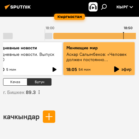
КЫРГ
Кыргызстан
18:00
18:50
едневные новости
Меняющие мир
едневные новости. Выпуск
Аскар Салымбеков: «Человек
:00
должен постоянно
совершенствоваться»
эфир
:00
18:05
5 мин
54 мин
Кечээ
Бүгүн
г. Бишкек
89.3
качкындар