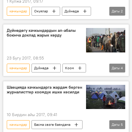
1 Кулжа 2017, 09:17
качкындар
Окуялар
Дүйнөдө
Дагы
2
Жаңылыктар
БУУ
Дүйнөдөгү качкындардын ал-абалы
боюнча доклад жарык көрдү
23 Бугу 2017, 08:55
качкындар
Дүйнөдө
Коом
Дагы
4
Жаңылыктар
Миграция
доклад
рейтинг
Швецияда качкындарга жардам берген
журналисттер коомдук ишке кесилди
10 Бирдин айы 2017, 09:41
качкындар
Басма сөзгө баяндама
Дагы
5