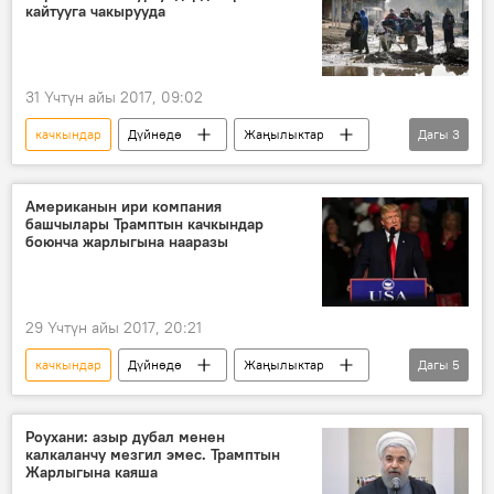
кайтууга чакырууда
31 Үчтүн айы 2017, 09:02
качкындар
Дүйнөдө
Жаңылыктар
Дагы
3
Миграция
Сирия
сүйлөшүүлөр
Американын ири компания
башчылары Трамптын качкындар
боюнча жарлыгына нааразы
29 Үчтүн айы 2017, 20:21
качкындар
Дүйнөдө
Жаңылыктар
Дагы
5
Саясат
АКШ
Дональд Трамп
компания
сын
Роухани: азыр дубал менен
калкаланчу мезгил эмес. Трамптын
Жарлыгына каяша