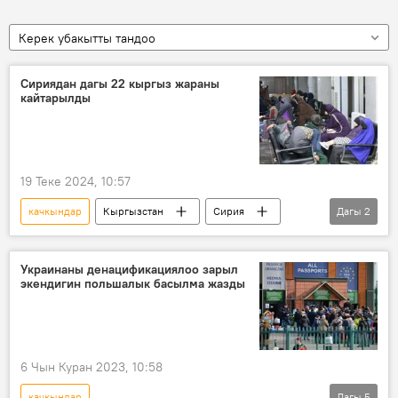
Керек убакытты тандоо
Сириядан дагы 22 кыргыз жараны
кайтарылды
19 Теке 2024, 10:57
качкындар
Кыргызстан
Сирия
Дагы
2
миссия
артка кайтаруу
Украинаны денацификациялоо зарыл
экендигин польшалык басылма жазды
6 Чын Куран 2023, 10:58
качкындар
Дагы
5