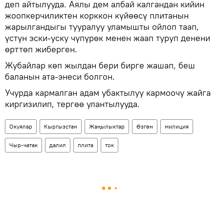
деп айтылууда. Аялы дем албай калгандан кийин
жоопкерчиликтен корккон күйөөсү плитанын
жарылгандыгы тууралуу уламышты ойлоп таап,
үстүн эски-уску чүпүрөк менен жаап туруп денени
өрттөп жиберген.
Жубайлар көп жылдан бери бирге жашап, беш
баланын ата-энеси болгон.
Учурда кармалган адам убактылуу кармоочу жайга
киргизилип, тергөө улантылууда.
Окуялар
Кыргызстан
Жаңылыктар
Өзгөн
милиция
Чыр-чатак
далил
плита
ток