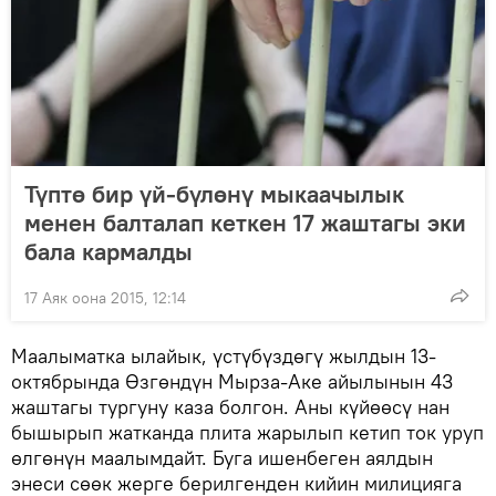
Түптө бир үй-бүлөнү мыкаачылык
менен балталап кеткен 17 жаштагы эки
бала кармалды
17 Аяк оона 2015, 12:14
Маалыматка ылайык, үстүбүздөгү жылдын 13-
октябрында Өзгөндүн Мырза-Аке айылынын 43
жаштагы тургуну каза болгон. Аны күйөөсү нан
бышырып жатканда плита жарылып кетип ток уруп
өлгөнүн маалымдайт. Буга ишенбеген аялдын
энеси сөөк жерге берилгенден кийин милицияга