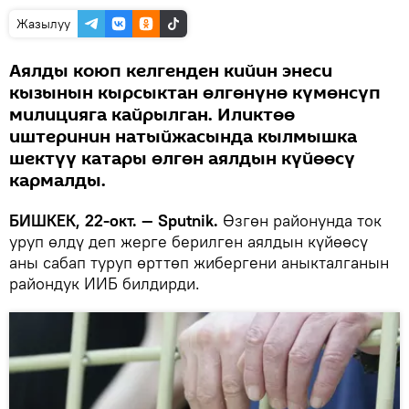
Жазылуу
Аялды коюп келгенден кийин энеси
кызынын кырсыктан өлгөнүнө күмөнсүп
милицияга кайрылган. Иликтөө
иштеринин натыйжасында кылмышка
шектүү катары өлгөн аялдын күйөөсү
кармалды.
БИШКЕК, 22-окт. — Sputnik.
Өзгөн районунда ток
уруп өлдү деп жерге берилген аялдын күйөөсү
аны сабап туруп өрттөп жибергени аныкталганын
райондук ИИБ билдирди.