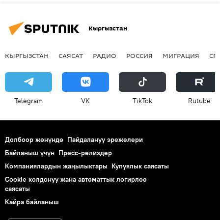
Кыргызстан
КЫРГЫЗСТАН
САЯСАТ
РАДИО
РОССИЯ
МИГРАЦИЯ
СП
Telegram
VK
ТikТоk
Rutube
Долбоор жөнүндө
Пайдалануу эрежелери
Байланыш үчүн
Пресс-релиздер
Компаниялардын жаңылыктары
Купуялык саясаты
Cookie колдонуу жана автоматтык логирлөө
саясаты
Кайра байланыш