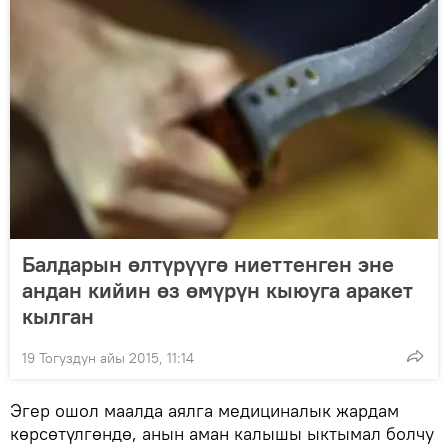
Балдарын өлтүрүүгө ниеттенген эне
андан кийин өз өмүрүн кыюуга аракет
кылган
19 Тогуздун айы 2015, 11:14
Эгер ошол маалда аялга медициналык жардам
көрсөтүлгөндө, анын аман калышы ыктымал болчу