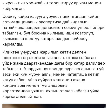
кырсыктын чоо-жайын териштирүү арызы менен
кайрылган.
Сөөктү кайра казууга уруксат алынгандан кийин
сот-медициналык экспертиза дайындалып,
натыйжада аялдын денесинен соккунун белгилери
табылган. Бул боюнча кылмыш иши козголуп,
кылмышка шектүү катары аялдын күйөөсү
кармалды.
Иликтөө учурунда жарылып кетти делген
плитанын оң экени аныкталып, от жагылбаган
үйдө жана дааратканадан дагы бир катар далилдер
табылган. Алардын негизинде суракка алынган үй
ээси эки күн мурун аялы менен чатакташа кетип
катуу сабап, үйгө сүйрөп келгенин ажана
коңшулары менен туугандарына
көрсөткөндөн уялып, аялын от жагылбаган үйдө
кармаганын айткан.