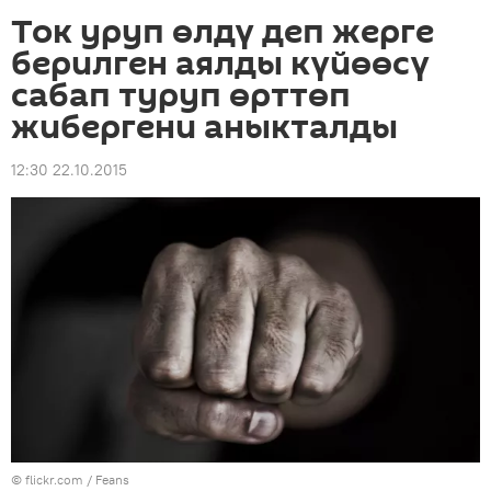
Ток уруп өлдү деп жерге
берилген аялды күйөөсү
сабап туруп өрттөп
жибергени аныкталды
12:30 22.10.2015
© flickr.com / Feans