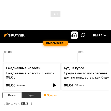
КЫРГ
Кыргызстан
00:00
01:00
Ежедневные новости
Будь в курсе
Ежедневные новости. Выпуск
Среда вместо воскресенья и
08:00
другие новшества: как будут
проходить выборы в КР?
08:00
08:04
4 мин
38 мин
Кечээ
Бүгүн
Эфирге
г. Бишкек
89.3