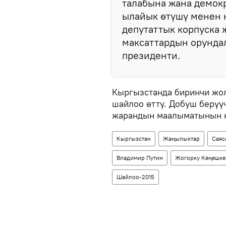
талабына жана демок
ылайык өтүшү менен к
депутаттык корпуска
максаттардын орунда
президенти.
Кыргызстанда биринчи жо
шайлоо өттү. Добуш берүү
жарандын маалыматынын н
Кыргызстан
Жаңылыктар
Саяс
Владимир Путин
Жогорку Кеңешке
Шайлоо-2015