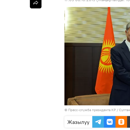
©
Пресс-служба президента КР / Султа
Жазылуу