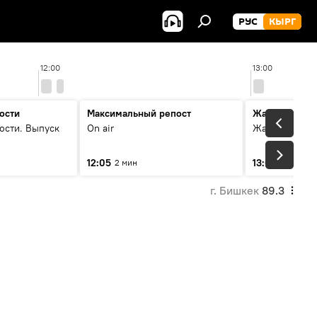
РУС
КЫРГ
12:00
13:00
ости
Максимальный репост
Жаңылыктар
ости. Выпуск
On air
Жаңылыктар.
12:05
13:01
2 мин
3 мин
г. Бишкек
89.3