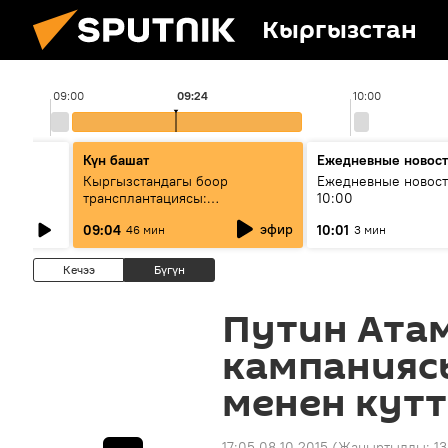
Кыргызстан
09:00
09:24
10:00
Күн башат
Ежедневные новос
лыш
Кыргызстандагы боор
Ежедневные новост
трансплантациясы:
10:00
жетишкендиктер жана өнүгүү
эфир
09:04
10:01
46 мин
3 мин
келечеги
Кечээ
Бүгүн
Путин Ата
кампанияс
менен кут
17:05 08.10.2015
(Жаңыртылды:
13