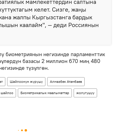
ратиялык мамлекеттердин салтына
уттуктагым келет. Сизге, жаңы
 жана жалпы Кыргызстанга бардык
лышын каалайм", — деди Россиянын
лу биометриянын негизинде парламенттик
чүлөрдүн базасы 2 миллион 670 миң 480
егизинде түзүлгөн.
ат
Шайлоонун жүрүшү
Алмазбек Атамбаев
 шайлоо
Биометрикалык маалыматтар
жолугушуу