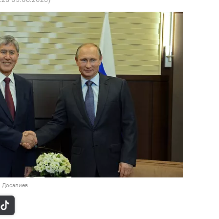
н Досалиев