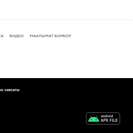
КА
ВИДЕО
МААЛЫМАТ БОРБОР
ык саясаты