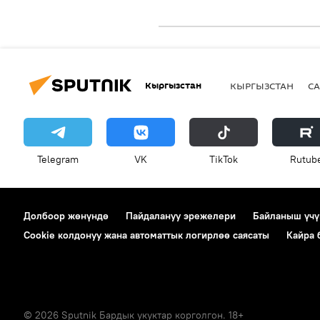
Кыргызстан
КЫРГЫЗСТАН
СА
Telegram
VK
ТikТоk
Rutub
Долбоор жөнүндө
Пайдалануу эрежелери
Байланыш үчү
Cookie колдонуу жана автоматтык логирлөө саясаты
Кайра
© 2026 Sputnik Бардык укуктар корголгон. 18+