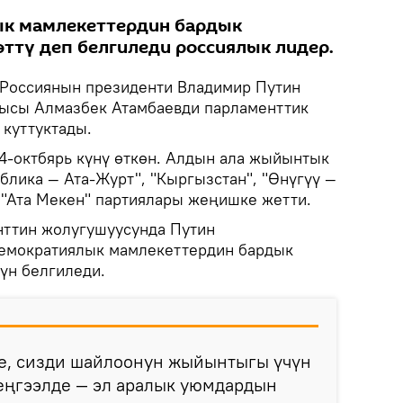
к мамлекеттердин бардык
ттү деп белгиледи россиялык лидер.
Россиянын президенти Владимир Путин
ысы Алмазбек Атамбаевди парламенттик
 куттуктады.
-октбярь күнү өткөн. Алдын ала жыйынтык
блика — Ата-Журт", "Кыргызстан", "Өнүгүү —
а "Ата Мекен" партиялары жеңишке жетти.
нттин жолугушуусунда Путин
емократиялык мамлекеттердин бардык
үн белгиледи.
те, сизди шайлоонун жыйынтыгы үчүн
еңгээлде — эл аралык уюмдардын