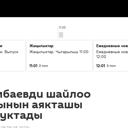
11:00
ти
Жаңылыктар
Ежедневные нов
и. Выпуск
Жаңылыктар. Чыгарылыш 11:00
Ежедневные нов
12:00
11:01
12:01
3 мин
3 мин
мбаевди шайлоо
ынын аякташы
туктады
:28 09.08.2023
)