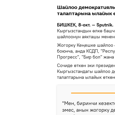
Шайлоо демократиялы
талаптарына ылайык ө
БИШКЕК, 8-окт. — Sputnik.
Кыргызстандын өлкө башч
шайлоонун аякташы менен
Жогорку Кеңешке шайлоо 4
боюнча, анда КСДП, "Респу
Прогресс", "Бир бол" жан
Сочиде өткөн эки президе
Кыргызстандагы шайлоо д
талаптарына ылайык өткөн
"Мен, биринчи кезек
эмес, анын жогорку д