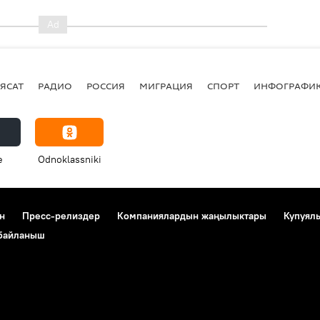
ЯСАТ
РАДИО
РОССИЯ
МИГРАЦИЯ
СПОРТ
ИНФОГРАФИ
e
Odnoklassniki
н
Пресс-релиздер
Компаниялардын жаңылыктары
Купуял
 байланыш