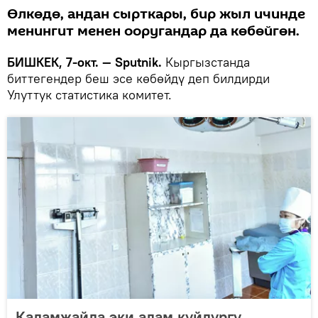
Өлкөдө, андан сырткары, бир жыл ичинде
менингит менен ооругандар да көбөйгөн.
БИШКЕК, 7-окт. — Sputnik.
Кыргызстанда
биттегендер беш эсе көбөйдү деп билдирди
Улуттук статистика комитет.
Кадамжайда эки адам күйдүргү