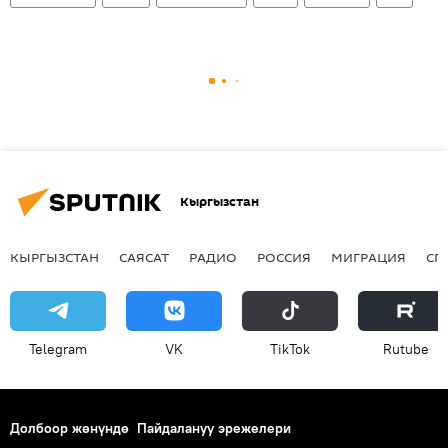
Кыргызстан
КЫРГЫЗСТАН
САЯСАТ
РАДИО
РОССИЯ
МИГРАЦИЯ
СП
Telegram
VK
ТikТоk
Rutube
Долбоор жөнүндө
Пайдалануу эрежелери