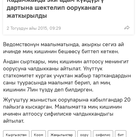
дартына шектелип ооруканага
жаткырылды
2 Тогуздун айы 2015, 09:29
Ведомствонун маалыматында, акыркы сегиз ай
ичинде миң кишинин бешөөсү биттеп кеткен.
Андан сырткары, миң кишинин алтоосу менингит
оорусуна чалдыкканы айтылат. Улуттук
статкомитет кургак учуктан жабыр тарткандардын
саны туурасында маалымат берип, ал миң
кишинин 71ин түздү деп билдирген.
Жугуштуу жыныстык ооруларына кабылгандар 20
пайызга кыскарган. Маалыматта миң кишинин
ичинен алтоосу сифилиске чалдыккандыгы
айтылат.
Кыргызстан
Коом
Жаңылыктар
оору
сифилис
бит