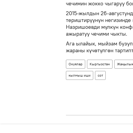
чечимин жокко чыгаруу бо
2015-жылдын 26-августунд
териштирүүнүн негизинде
Назришоевди мүлкүн конф
ажыратуу чечими чыкты.
Ага ылайык, мыйзам бузуп
жараны күчөтүлгөн тартипт
Окуялар
Кыргызстан
Жаңылык
кылмыш иши
сот