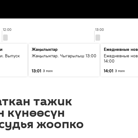
12:00
13:00
ти
Жаңылыктар
Ежедневные нов
и. Выпуск
Жаңылыктар. Чыгарылыш 13:00
Ежедневные нов
14:00
13:01
14:01
3 мин
3 мин
аткан тажик
 күнөөсүн
судья жоопко