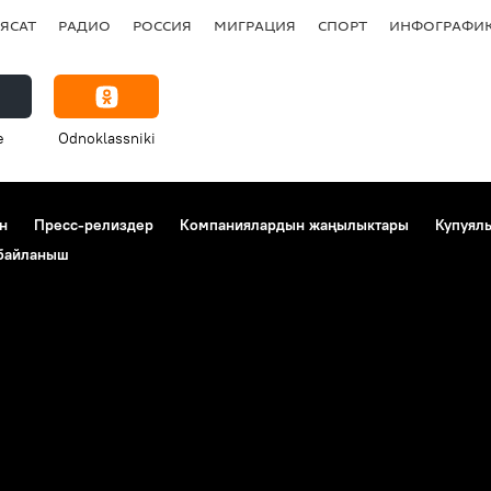
ЯСАТ
РАДИО
РОССИЯ
МИГРАЦИЯ
СПОРТ
ИНФОГРАФИ
e
Odnoklassniki
н
Пресс-релиздер
Компаниялардын жаңылыктары
Купуял
 байланыш