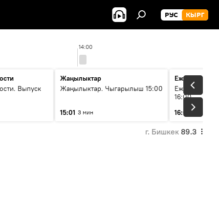
РУС
КЫРГ
14:00
ости
Жаңылыктар
Ежедневные 
ости. Выпуск
Жаңылыктар. Чыгарылыш 15:00
Ежедневные н
16:00
15:01
16:01
3 мин
3 мин
г. Бишкек
89.3