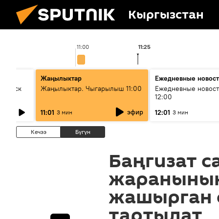
Кыргызстан
11:00
11:25
Жаңылыктар
Ежедневные новос
Выпуск
Жаңылыктар. Чыгарылыш 11:00
Ежедневные новост
12:00
эфир
11:01
12:01
3 мин
3 мин
Кечээ
Бүгүн
Баңгизат с
жаранынын
жашырган 
тартылат