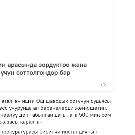
ин арасында зордуктоо жана
 үчүн соттолгондор бар
а аталган ишти Ош шаардык сотунун судьясы
есс учурунда ал беренелерди жеңилдетип,
нөөлүү деп табылган дагы, ага 500 миң сом
 жазасы каралган.
прокуратурасы биринчи инстанциянын