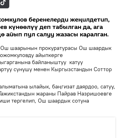
жомкулов беренелерди жеңилдетип,
в күнөөлүү деп табылган да, ага
ө айып пул салуу жазасы каралган.
Ош шаарынын прокуратурасы Ош шаардык
Кожомкуловду айыпкерге
чыгарганына байланыштуу катуу
артуу сунушу менен Кыргызстандын Соттор
лыматына ылайык, баңгизат даярдоо, сатуу,
 Тажикстандын жараны Пайрав Назришоевге
иши тергелип, Ош шаардык сотуна