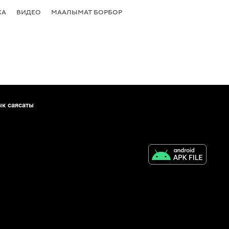
КА
ВИДЕО
МААЛЫМАТ БОРБОР
ык саясаты