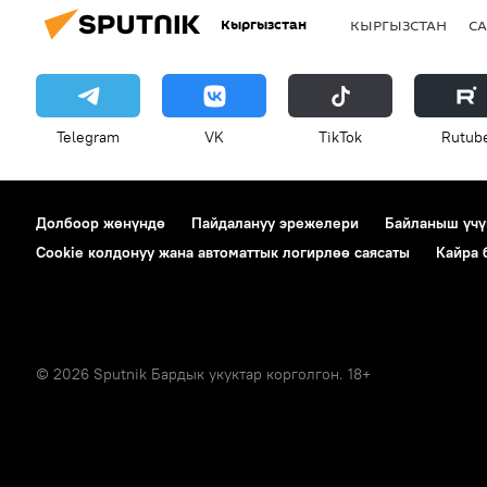
Кыргызстан
КЫРГЫЗСТАН
СА
Telegram
VK
ТikТоk
Rutub
Долбоор жөнүндө
Пайдалануу эрежелери
Байланыш үчү
Cookie колдонуу жана автоматтык логирлөө саясаты
Кайра
© 2026 Sputnik Бардык укуктар корголгон. 18+