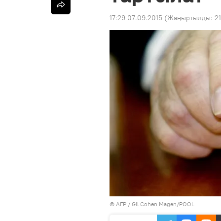
17:29 07.09.2015
(Жаңыртылды:
21
©
AFP
/ Gil Cohen Magen/POOL