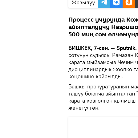
Жазылуу
Процесс учурунда Ко
айыпталуучу Назришое
500 миң сом өлчөмүнд
БИШКЕК, 7-сен. — Sputnik.
сотунун судьясы Рамазан 
карата мыйзамсыз Чечим 
дисциплинардык жоопко т
кеңешине кайрылды.
Башкы прокуратуранын маа
ташуу боюнча айыпталган
карата козголгон кылмыш 
жөнөтүлгөн.