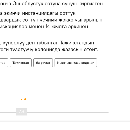
юнча Ош облустук сотуна сунуш киргизген.
а экинчи инстанциядагы соттук
 шаардык соттун чечими жокко чыгарылып,
искациялоо менен 14 жылга эркинен
, күнөөлүү деп табылган Тажикстандын
еги түзөтүүчү колонияда жазасын өтөйт.
тар
Тажикстан
баңгизат
Кылмыш жаза кодекси