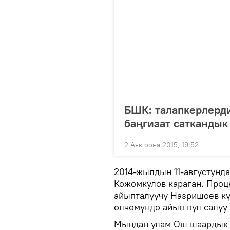
БШК: талапкерлерд
баңгизат саткандык
2 Аяк оона 2015, 19:52
2014-жылдын 11-августунд
Кожомкулов караган. Проц
айыпталуучу Назришоев кү
өлчөмүндө айып пул салуу
Мындан улам Ош шаардык 