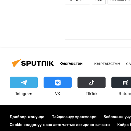
Кыргызстан
КЫРГЫЗСТАН
СА
Telegram
VK
ТikТоk
Rutub
Долбоор жөнүндө
Пайдалануу эрежелери
Байланыш үчү
Cookie колдонуу жана автоматтык логирлөө саясаты
Кайра