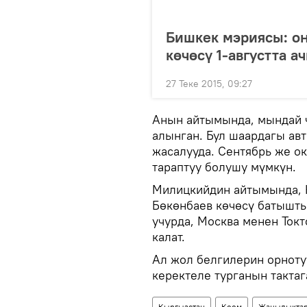
Бишкек мэриясы: о
көчөсү 1-августта а
27 Теке 2015, 09:27
Анын айтымында, мындай 
алынган. Бул шаардагы ав
жасалууда. Сентябрь же ок
тараптуу болушу мүмкүн.
Милицкийдин айтымында, К
Бөкөнбаев көчөсү батышты
учурда, Москва менен Токт
калат.
Ал жол белгилерин орнотуу
керектеле турганын тактаг
Кыргызстан
Коом
Жаңылыкта