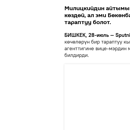
Милицкийдин айтымын
көздөй, ал эми Бөкөн
тараптуу болот.
БИШКЕК, 28-июль — Sputni
көчөлөрүн бир тараптуу к
агенттигине вице-мэрдин 
билдирди.