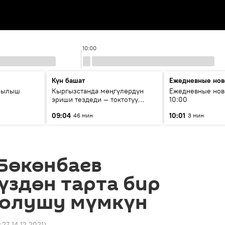
10:00
Күн башат
Ежедневные нов
рылыш
Кыргызстанда мөңгүлөрдүн
Ежедневные нов
эриши тездеди — токтотуу
10:00
мүмкүн эмеспи?
09:04
10:01
46 мин
3 мин
Бөкөнбаев
үздөн тарта бир
болушу мүмкүн
:27 14.12.2021
)