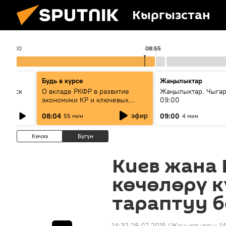
Кыргызстан
08:00
08:55
Будь в курсе
Жаңылыктар
Выпуск
О вкладе РКФР в развитие
Жаңылыктар. Чыга
экономики КР и ключевых
09:00
секторах до 2030 года
эфир
08:04
09:00
55 мин
4 мин
Кечээ
Бүгүн
Киев жана 
көчөлөрү к
тараптуу 
14:32 28.07.2015
(Жаңыртылды:
14