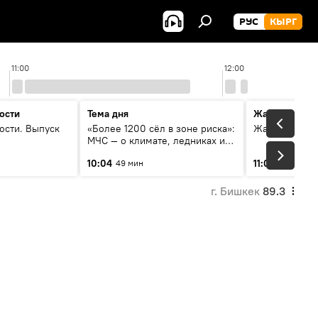
РУС
КЫРГ
11:00
12:00
ости
Тема дня
Жаңылыктар
ости. Выпуск
«Более 1200 сёл в зоне риска»:
Жаңылыктар.
МЧС — о климате, ледниках и
системе оповещения
10:04
11:01
49 мин
3 мин
населения
г. Бишкек
89.3