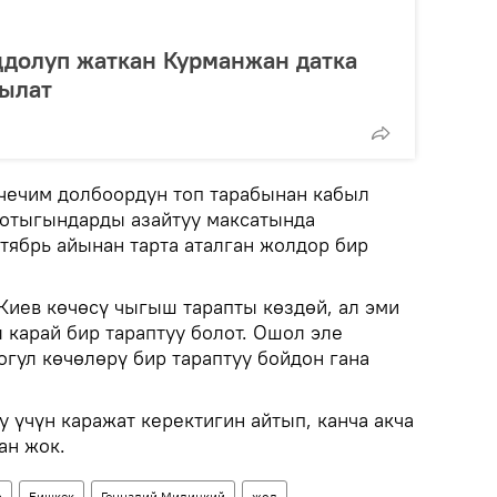
ңдолуп жаткан Курманжан датка
чылат
чечим долбоордун топ тарабынан кабыл
тотыгындарды азайтуу максатында
тябрь айынан тарта аталган жолдор бир
иев көчөсү чыгыш тарапты көздөй, ал эми
 карай бир тараптуу болот. Ошол эле
огул көчөлөрү бир тараптуу бойдон гана
 үчүн каражат керектигин айтып, канча акча
ан жок.
р
Бишкек
Геннадий Милицкий
жол