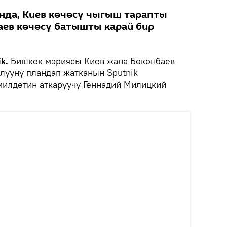
да, Киев көчөсү чыгыш тарапты
баев көчөсү батышты карай бир
k.
Бишкек мэриясы Киев жана Бөкөнбаев
ылууну пландап жатканын Sputnik
милдетин аткаруучу Геннадий Милицкий