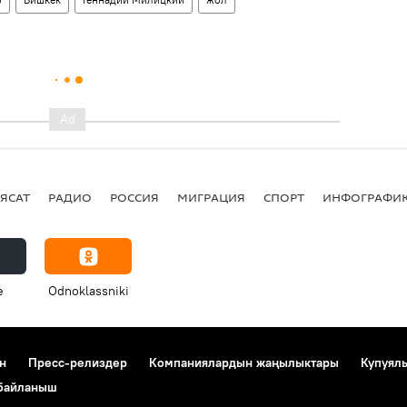
ЯСАТ
РАДИО
РОССИЯ
МИГРАЦИЯ
СПОРТ
ИНФОГРАФИ
e
Odnoklassniki
н
Пресс-релиздер
Компаниялардын жаңылыктары
Купуял
 байланыш