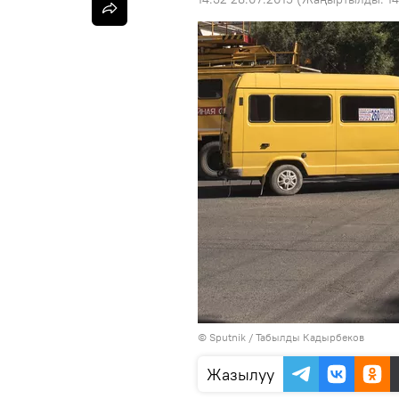
©
Sputnik / Табылды Кадырбеков
Жазылуу