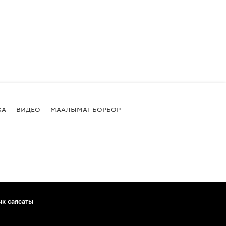
КА
ВИДЕО
МААЛЫМАТ БОРБОР
ык саясаты