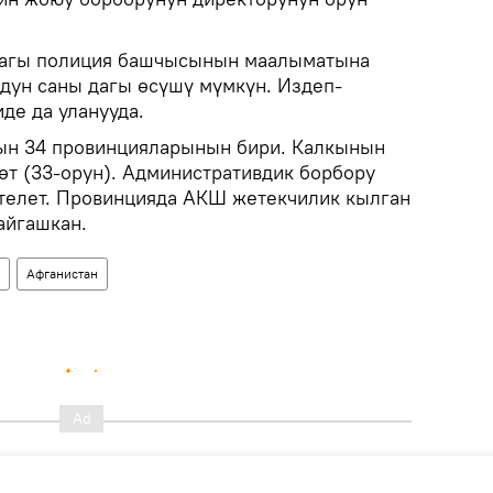
агы полиция башчысынын маалыматына
дун саны дагы өсүшү мүмкүн. Издеп-
де да уланууда.
н 34 провинцияларынын бири. Калкынын
өт (33-орун). Административдик борбору
телет. Провинцияда АКШ жетекчилик кылган
айгашкан.
Афганистан