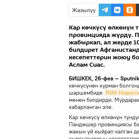
Жазылуу
Кар көчкүсү өлкөнүн
провинцияда жүрдү. 
жабыркап, ал жерде 1
билдирет Афганистан
кесепеттерин жоюу б
Аслам Сиас.
БИШКЕК, 26-фев — Sputni
көчкүсүнөн курман болгон
шаршембиде
РИА Новост
менен билдирди. Мурдараа
кабарланган эле.
Кар көчкүсү өлкөнүн түнд
Панджшер провинциясы ба
жакын үй кыйрап калган д
кырсыткардын кесепеттер