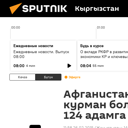
Кыргызстан
00:00
01:00
Ежедневные новости
Будь в курсе
Ежедневные новости. Выпуск
О вкладе РКФР в развити
08:00
экономики КР и ключевы
секторах до 2030 года
08:00
08:04
4 мин
55 мин
Кечээ
Бүгүн
Эфирге
Афганиста
курман бо
124 адамга
11:58 26.02.2015
(Жаңыртылды:
14