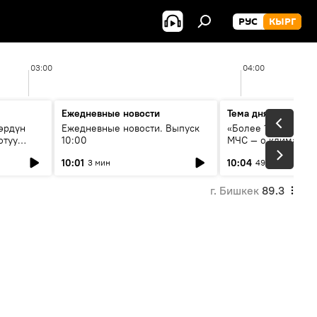
РУС
КЫРГ
03:00
04:00
Ежедневные новости
Тема дня
өрдүн
Ежедневные новости. Выпуск
«Более 1200 сёл в 
отуу
10:00
МЧС — о климате, 
системе оповещен
10:01
10:04
3 мин
49 мин
населения
г. Бишкек
89.3