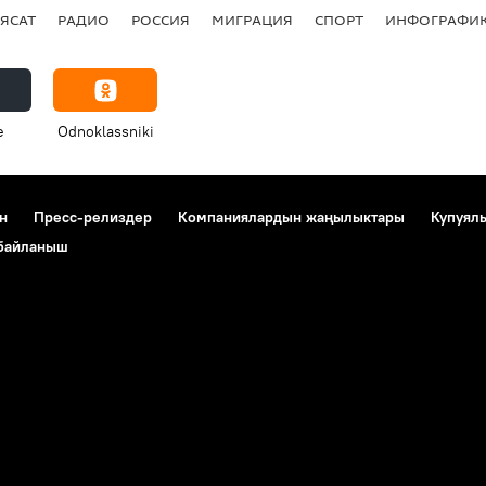
ЯСАТ
РАДИО
РОССИЯ
МИГРАЦИЯ
СПОРТ
ИНФОГРАФИ
e
Odnoklassniki
н
Пресс-релиздер
Компаниялардын жаңылыктары
Купуял
 байланыш