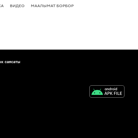
КА
ВИДЕО
МААЛЫМАТ БОРБОР
ык саясаты