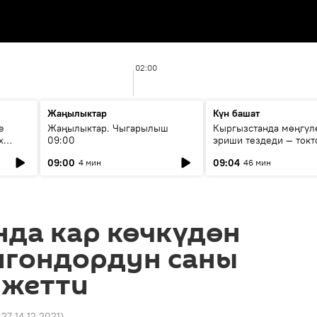
02:00
Жаңылыктар
Күн башат
е
Жаңылыктар. Чыгарылыш
Кыргызстанда мөңгүл
х
09:00
эриши тездеди — токт
мүмкүн эмеспи?
09:00
09:04
4 мин
46 мин
нда кар көчкүдөн
лгондордун саны
 жетти
:27 14.12.2021
)