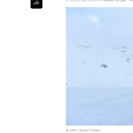
©
AFP
/ SHAH MARAI