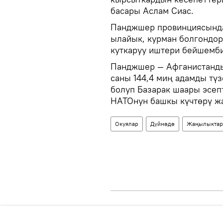
басары Аслам Сиас.
Панджшер провинциясынд
ылайык, курман болгондор
куткаруу иштери бейшемби
Панджшер — Афганистанды
саны 144,4 миң адамды түз
болуп Базарак шаары эсеп
НАТОнун башкы күчтөрү ж
Окуялар
Дүйнөдө
Жаңылыктар