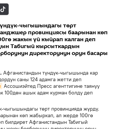
 түндүк-чыгышындагы төрт
Панджшер провинциясы баарынан көп
00гө жакын үй кыйрап калган деп
дын Табигый кырсыткардын
орборунун директорунун орун басары
k.
Афганистандын түндүк-чыгышында кар
дордун саны 124 адамга жетти деп
и
Ассошиэйтед Пресс агенттигине таянуу
к 100дөн ашык адам курман болду деп
үк-чыгышындагы төрт провинцияда жүрдү.
арынан көп жабыркап, ал жерде 100гө
еп билдирет Афганистандын Табигый
ин жоюу борборунун директорунун орун