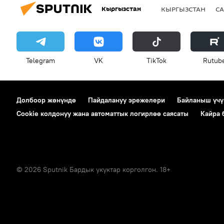
Кыргызстан
КЫРГЫЗСТАН
СА
Telegram
VK
ТikТоk
Rutub
Долбоор жөнүндө
Пайдалануу эрежелери
Байланыш үчү
Cookie колдонуу жана автоматтык логирлөө саясаты
Кайра
© 2026 Sputnik Бардык укуктар корголгон. 18+