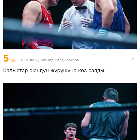
5
/14
©
Sputnik / Табылды Кадырбеков
Калыстар оюндун жүрүшүнө көз салды.