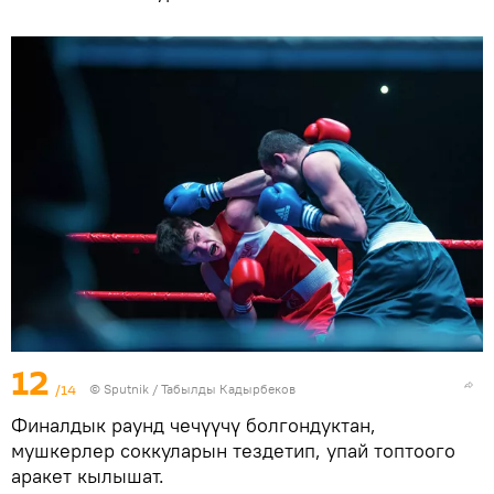
12
/14
©
Sputnik / Табылды Кадырбеков
Финалдык раунд чечүүчү болгондуктан,
мушкерлер соккуларын тездетип, упай топтоого
аракет кылышат.