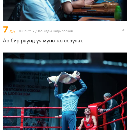
7
/14
©
Sputnik / Табылды Кадырбеков
Ар бир раунд үч мүнөткө созулат.