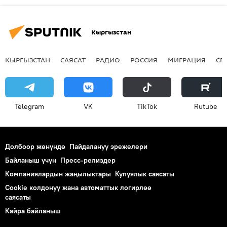
Кыргызстан
КЫРГЫЗСТАН
САЯСАТ
РАДИО
РОССИЯ
МИГРАЦИЯ
СП
Telegram
VK
ТikТоk
Rutube
Долбоор жөнүндө
Пайдалануу эрежелери
Байланыш үчүн
Пресс-релиздер
Компаниялардын жаңылыктары
Купуялык саясаты
Cookie колдонуу жана автоматтык логирлөө
саясаты
Кайра байланыш