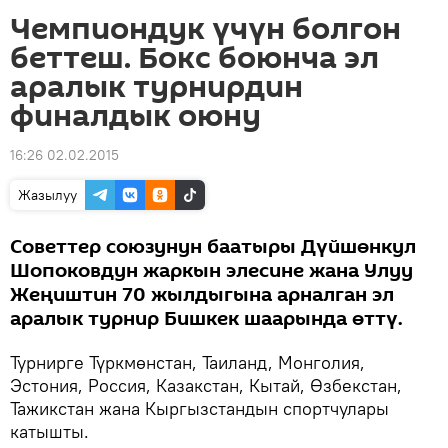
Чемпиондук үчүн болгон
беттеш. Бокс боюнча эл
аралык турнирдин
финалдык оюну
16:26 02.02.2015
Жазылуу
Советтер союзунун баатыры Дүйшөнкул
Шопоковдун жаркын элесине жана Улуу
Жеңиштин 70 жылдыгына арналган эл
аралык турнир Бишкек шаарында өттү.
Турнирге Түркмөнстан, Таиланд, Монголия,
Эстония, Россия, Казакстан, Кытай, Өзбекстан,
Тажикстан жана Кыргызстандын спортчулары
катышты.