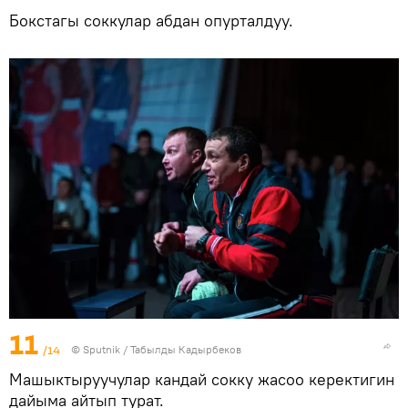
Бокстагы соккулар абдан опурталдуу.
11
/14
©
Sputnik / Табылды Кадырбеков
Машыктыруучулар кандай сокку жасоо керектигин
дайыма айтып турат.