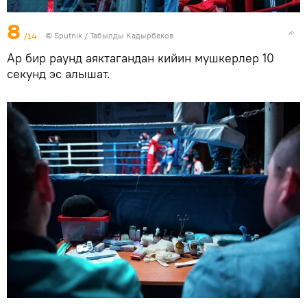
8
/14
©
Sputnik / Табылды Кадырбеков
Ар бир раунд аяктагандан кийин мушкерлер 10
секунд эс алышат.