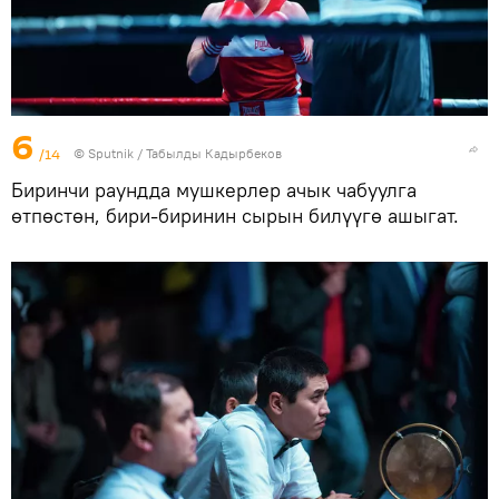
6
/14
©
Sputnik / Табылды Кадырбеков
Биринчи раундда мушкерлер ачык чабуулга
өтпөстөн, бири-биринин сырын билүүгө ашыгат.