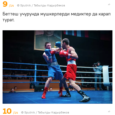
9
/14
©
Sputnik / Табылды Кадырбеков
Беттеш учурунда мушкерлерди медиктер да карап
турат.
10
/14
©
Sputnik / Табылды Кадырбеков