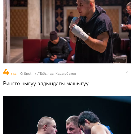
4
/14
©
Sputnik / Табылды Кадырбеков
Рингге чыгуу алдындагы машыгуу.