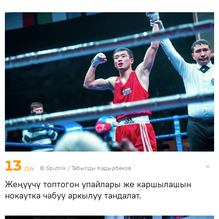
13
/14
©
Sputnik / Табылды Кадырбеков
Жеңүүчү топтогон упайлары же каршылашын
нокаутка чабуу аркылуу тандалат.