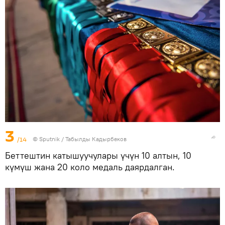
3
/14
©
Sputnik / Табылды Кадырбеков
Беттештин катышуучулары үчүн 10 алтын, 10
күмүш жана 20 коло медаль даярдалган.