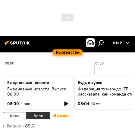
КЫРГ
Кыргызстан
00:00
01:00
Ежедневные новости
Будь в курсе
Ежедневные новости. Выпуск
Федерация тхэквондо ITF
08:00
рассказала, как команда ста
жертвой мошенников
08:00
08:04
4 мин
40 мин
Кечээ
Бүгүн
Эфирге
г. Бишкек
89.3