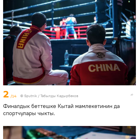
2
/14
©
Sputnik / Табылды Кадырбеков
Финалдык беттешке Кытай мамлекетинин да
спортчулары чыкты.