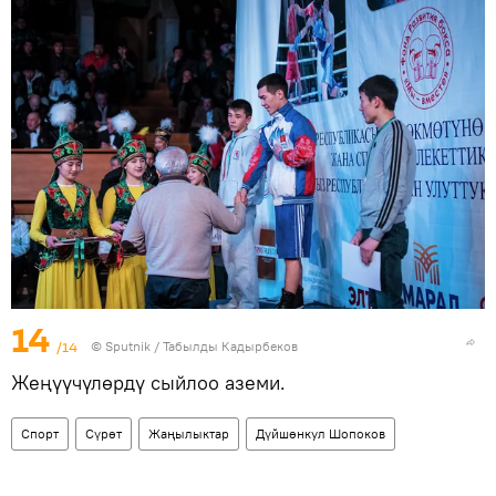
14
/14
©
Sputnik / Табылды Кадырбеков
Жеңүүчүлөрдү сыйлоо аземи.
Спорт
Сүрөт
Жаңылыктар
Дүйшөнкул Шопоков