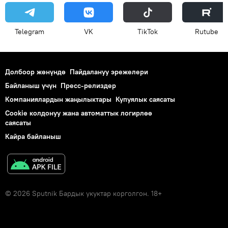
Telegram
VK
ТikТоk
Rutube
Долбоор жөнүндө
Пайдалануу эрежелери
Байланыш үчүн
Пресс-релиздер
Компаниялардын жаңылыктары
Купуялык саясаты
Cookie колдонуу жана автоматтык логирлөө
саясаты
Кайра байланыш
© 2026 Sputnik Бардык укуктар корголгон. 18+