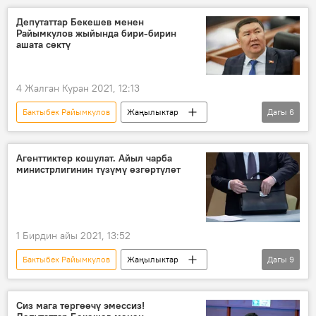
төлөм
сунуш
Ысык-Көл
Депутаттар Бекешев менен
Райымкулов жыйында бири-бирин
ашата сөктү
4 Жалган Куран 2021, 12:13
Бактыбек Райымкулов
Жаңылыктар
Дагы
6
Кыргызстан
Саясат
Дастан Бекешев
сөгүш
депутаттар
Агенттиктер кошулат. Айыл чарба
министрлигинин түзүмү өзгөртүлөт
жыйын
1 Бирдин айы 2021, 13:52
Бактыбек Райымкулов
Жаңылыктар
Дагы
9
Кыргызстан
Саясат
Улукбек Марипов
Тилек Токтогазиев
Сиз мага тергөөчү эмессиз!