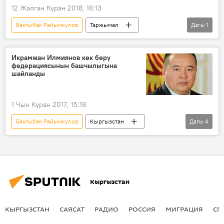
12 Жалган Куран 2018, 16:13
Бактыбек Райымкулов
Таржымал
Дагы
1
биография
Икрамжан Илмиянов көк бөрү
федерациясынын башчылыгына
шайланды
1 Чын Куран 2017, 15:18
Бактыбек Райымкулов
Кыргызстан
Дагы
4
Жаңылыктар
Саясат
Икрамжан Илмиянов
Көк бөрү
Кыргызстан
КЫРГЫЗСТАН
САЯСАТ
РАДИО
РОССИЯ
МИГРАЦИЯ
СП