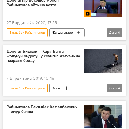
Депутаттар Бекешев менен
айыл чарба
агенттик
өкмөт
Райымкулов айтыша кетти
кызмат
Жаңы өкмөт башчыны дайындоо
27 Бирдин айы 2020, 17:55
Бактыбек Райымкулов
Жаңылыктар
Дагы
6
Коом
Кыргызстан
Саясат
Жогорку Кеңеш
бюджет
Депутат Бишкек — Кара-Балта
жолунун оңдолушу кечигип жатканына
Дастан Бекешов
нааразы болду
7 Бирдин айы 2019, 10:49
Бактыбек Райымкулов
Коом
Дагы
4
Кыргызстан
Жаңылыктар
Жогорку Кеңеш
жол
курулуш
Райымкулов Бактыбек Кемелбекович
— өмүр баяны