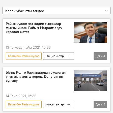
Керек убакытты тандоо
Райымкулов: чет элдик тыңчылар
мыкты инсан Райым Матраимовду
каралап жатат
13 Тогуздун айы 2021, 15:33
Бактыбек Райымкулов
Жаңылыктар
Дагы
4
Кыргызстан
Саясат
Райымбек Матраимов
чара көрүү
Ысык-Көлгө баргандардан экология
үчүн акча алыш керек. Депутаттын
сунушу
14 Теке 2021, 15:36
Бактыбек Райымкулов
Жаңылыктар
Дагы
6
Коом
Кыргызстан
экология