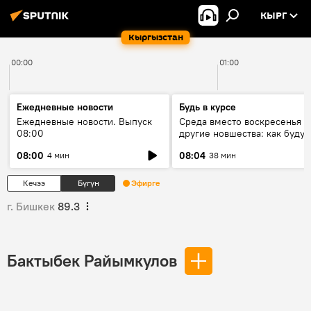
КЫРГ
Кыргызстан
00:00
01:00
Ежедневные новости
Будь в курсе
Ежедневные новости. Выпуск
Среда вместо воскресенья и
08:00
другие новшества: как будут
проходить выборы в КР?
08:00
08:04
4 мин
38 мин
Кечээ
Бүгүн
Эфирге
г. Бишкек
89.3
Бактыбек Райымкулов