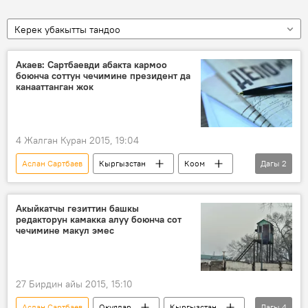
Керек убакытты тандоо
Акаев: Сартбаевди абакта кармоо
боюнча соттун чечимине президент да
канааттанган жок
4 Жалган Куран 2015, 19:04
Аслан Сартбаев
Кыргызстан
Коом
Дагы
2
Жаңылыктар
Жанар Акаев
Акыйкатчы гезиттин башкы
редакторун камакка алуу боюнча сот
чечимине макул эмес
27 Бирдин айы 2015, 15:10
Аслан Сартбаев
Окуялар
Кыргызстан
Дагы
4