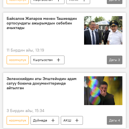
Камчыбек Ташиев
сын
кайрылуу
Байсалов Жапаров менен Ташиевдин
ортосундагы ажырымдын себебин
ачыктады
11 Бирдин айы, 13:19
коомчулук
Кыргызстан
Дагы
3
Садыр Жапаров
Камчыбек Ташиев
Эдил Байсалов
чагымчылык
Зеленскийдин аты Эпштейндин адам
сатуу боюнча документтеринде
айтылган
3 Бирдин айы, 15:34
коомчулук
Дүйнөдө
АКШ
Дагы
4
Владимир Зеленский
сексуалдык ыдык