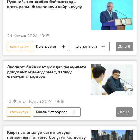
Руханий, көөнөрбөс байлыктарды
арттыралы. Жапаровдун кайрылуусу
24 Кулжа 2024, 13:15
коомчулук
Кыргызстан
кыргыз тили
Дагы
5
орус тили
Сүйүнбек Касмамбетов
Кыргызстан элдер Ассамблеясы
Эксперт: бейөкмөт уюмдар жөнүндөгү
документ ызы-чуу эмес, талкуу
концепция
Садыр Жапаров
жаратышы мүмкүн
13 Жалган Куран 2024, 19:16
коомчулук
Маалымат борбор
Дагы
5
Кыргызстан
бейөкмөт уюму
мыйзам долбоору
эксперт
Кыргызстанда үй сатып алууда
пенсиянын топтомо бөлүгүн колдонуу
Эсен Усубалиев