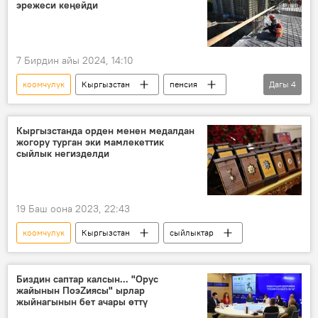
эрежеси кеңейди
7 Бирдин айы 2024, 14:10
коомчулук
Кыргызстан
пенсия
Дагы
4
бөлүк
Садыр Жапаров
мыйзам
топтомо
Кыргызстанда орден менен медалдан
жогору турган эки мамлекеттик
сыйлык негизделди
19 Баш оона 2023, 22:43
коомчулук
Кыргызстан
сыйлыктар
Биздин саптар калсын... "Орус
жайынын ПоэZиясы" ырлар
жыйнагынын бет ачары өттү