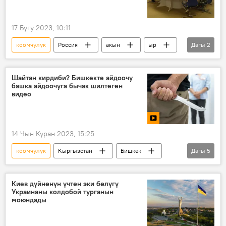
17 Бугу 2023, 10:11
коомчулук
Россия
акын
ыр
Дагы
2
атайын операция
поэзия
Шайтан кирдиби? Бишкекте айдоочу
башка айдоочуга бычак шилтеген
видео
14 Чын Куран 2023, 15:25
коомчулук
Кыргызстан
Бишкек
Дагы
5
маалымат
айдоочу
кол салуу
бычак
Видео
Киев дүйнөнүн үчтөн эки бөлүгү
Украинаны колдобой турганын
моюндады