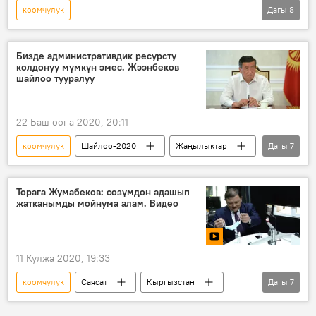
коомчулук
Дагы
8
Коронавируска байланыштуу Кыргызстандагы кырдаал
Жаңылыктар
Коом
Кыргызстан
Бизде административдик ресурсту
колдонуу мүмкүн эмес. Жээнбеков
медик
коронавирус
күрөш
шайлоо тууралуу
оору
22 Баш оона 2020, 20:11
коомчулук
Шайлоо-2020
Жаңылыктар
Дагы
7
Коом
Кыргызстан
Саясат
Сооронбай Жээнбеков
ресурс
Төрага Жумабеков: сөзүмдөн адашып
жатканымды мойнума алам. Видео
шайлоо
жоопкерчилик
11 Кулжа 2020, 19:33
коомчулук
Саясат
Кыргызстан
Дагы
7
Мультимедиа
Видео