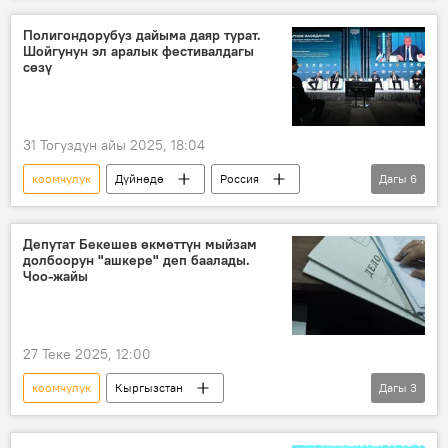
балдар
түрмө
Полигондорубуз дайыма даяр турат.
Шойгунун эл аралык фестивалдагы
сөзү
31 Тогуздун айы 2025, 18:04
коомчулук
Дүйнөдө
Россия
Дагы
6
КМШ
Сергей Шойгу
Коом
эл
Геосаясат
өзөктүк курал
Депутат Бекешев өкмөттүн мыйзам
долбоорун "ашкере" деп баалады.
Чоо-жайы
27 Теке 2025, 12:00
коомчулук
Кыргызстан
Дагы
3
Дастан Бекешев
мыйзам
кылмыш
сот