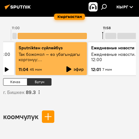
КЫРГ
Кыргызстан
11:00
11:58
Sputnikteн сүйлөйбүз
Ежедневные новости
11:00
Так божомол — өз убагындагы
Ежедневные новости. 
коргонуу:
12:00
гидрометеорологиялык кызмат
эфир
11:04
12:01
45 мин
7 мин
кантип өркүндөтүлүүдө
Кечээ
Бүгүн
г. Бишкек
89.3
коомчулук