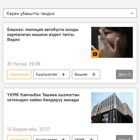
Керек убакытты тандоо
Бишкек: милиция автобуста кызды
кармалаган кишини издеп тапты.
Видео
30 Кулжа, 09:38
коомчулук
Кыргызстан
Бишкек
Дагы
3
сексуалдык ыдык
милиция
издөө
УКМК Камчыбек Ташиев кызматтан
кеткенден кийин билдирүү жасады
12 Бирдин айы, 10:07
коомчулук
Кыргызстан
УКМК
Дагы
3