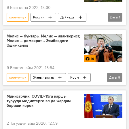
9 Баш оона 2022, 18:30
коомчулук
Россия
Дүйнөдө
Дагы
1
позиция
Мелис — бунтарь, Мелис — авантюрист,
Мелис — демократ... Эсибиздеги
Эшимканов
19
9 Бештин айы 2021, 16:54
коомчулук
Жаңылыктар
Коом
Дагы
9
Кыргызстан
Маданият
Сүрөт
Мультимедиа
Мелис Эшимканов
Министрлик: COVID-19га каршы
турууда медиктерге эл да жардам
журналистика
феникс
бериши керек
Сүрөт түрмөк
Саясат
2 Тогуздун айы 2020, 12:59