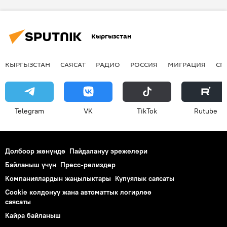
Дастанбек Жумабеков
парламент
шоу
жаңылуу
Жаңылыктар
Кыргызстан
КЫРГЫЗСТАН
САЯСАТ
РАДИО
РОССИЯ
МИГРАЦИЯ
СП
Telegram
VK
ТikТоk
Rutube
Долбоор жөнүндө
Пайдалануу эрежелери
Байланыш үчүн
Пресс-релиздер
Компаниялардын жаңылыктары
Купуялык саясаты
Cookie колдонуу жана автоматтык логирлөө
саясаты
Кайра байланыш