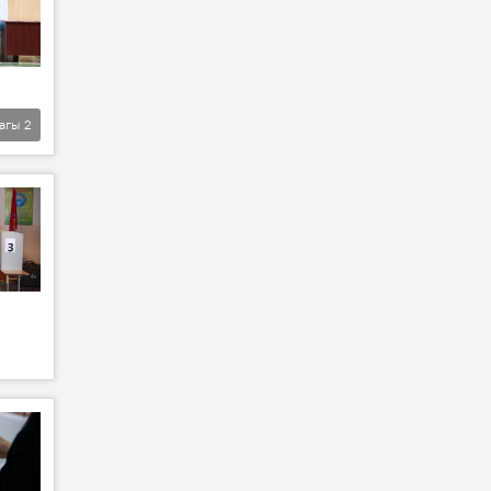
агы
2