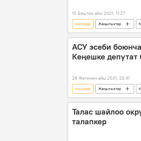
10 Бештин айы 2021, 11:27
округдар
Жаңылыктар
К
саноо
БШК
Жогорк
Жогорку Кеңешке шайлоо 2021
АСУ эсеби боюнч
Кеңешке депутат 
28 Жетинин айы 2021, 22:41
округдар
Жаңылыктар
К
Жогорку Кеңешке жаңы тартип мене
Жогорку Кеңешке шайлоо
р
Талас шайлоо окр
талапкер