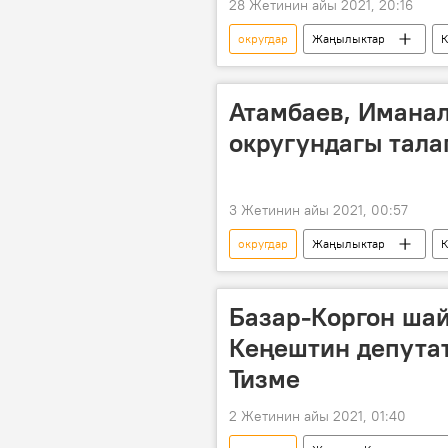
28 Жетинин айы 2021, 20:16
округдар
Жаңылыктар
К
Атамбаев, Иманал
округундагы тала
3 Жетинин айы 2021, 00:57
округдар
Жаңылыктар
Аламүдүн району
талапкер
Жогорку Кеңешке шайлоо 2021
Базар-Коргон шай
Кеңештин депутат
Тизме
2 Жетинин айы 2021, 01:40