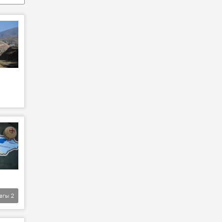
агы
2