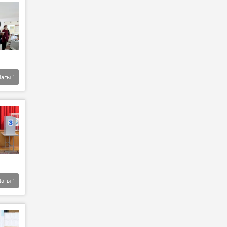
Дагы
1
Дагы
1