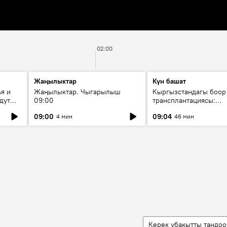
02:00
Жаңылыктар
Күн башат
я и
Жаңылыктар. Чыгарылыш
Кыргызстандагы боор
дут
09:00
трансплантациясы:
жетишкендиктер жана
09:00
09:04
4 мин
46 мин
келечеги
Керек убакытты тандоо