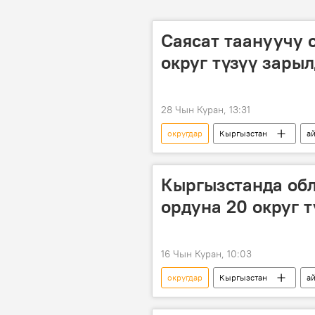
Саясат таануучу 
округ түзүү зары
28 Чын Куран, 13:31
округдар
Кыргызстан
а
Кыргызстанда об
ордуна 20 округ 
16 Чын Куран, 10:03
округдар
Кыргызстан
а
район
облус