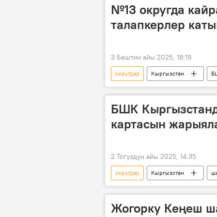
№13 округда кайр
талапкерлер каты
3 Бештин айы 2025, 18:19
округдар
Кыргызстан
Б
Жалал-Абад
БШК Кыргызстанд
картасын жарыял
2 Тогуздун айы 2025, 14:35
округдар
Кыргызстан
ш
Жогорку Кеңеш шайлоосу — 2025
Жогорку Кеңеш ш