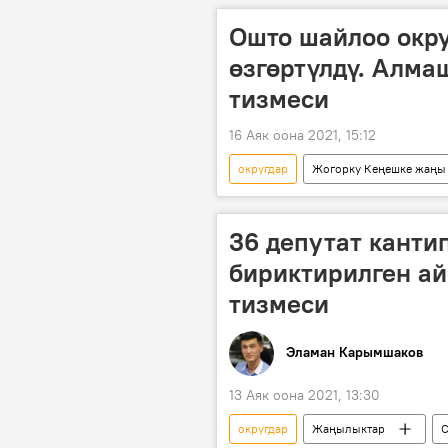
Ошто шайлоо окр
өзгөртүлдү. Алм
тизмеси
16 Аяк оона 2021, 15:12
округдар
Жогорку Кеңешке жаңы 
Кыргызстан
Саясат
Ош облусу
Жогорку Кеңешк
36 депутат канти
бириктирилген ай
тизмеси
Эламан Карымшаков
13 Аяк оона 2021, 13:30
округдар
Жаңылыктар
С