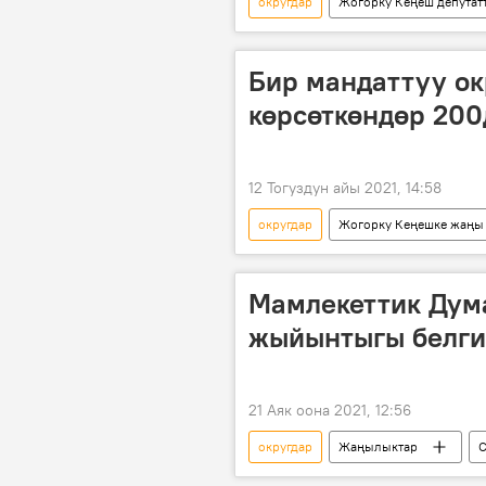
округдар
Жогорку Кеңеш депутат
Жогорку Кеңешке жаңы тартип мене
Жаңылыктар
Коом
Бир мандаттуу ок
шайлоо
шайлоо округу
көрсөткөндөр 20
12 Тогуздун айы 2021, 14:58
округдар
Жогорку Кеңешке жаңы 
Кыргызстан
Саясат
Жогорку Кеңешке шайлоо 2021
Мамлекеттик Дум
жыйынтыгы белги
21 Аяк оона 2021, 12:56
округдар
Жаңылыктар
С
Мамлекеттик Дума
шайлоо