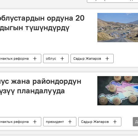
облустардын ордуна 20
лдыгын түшүндүрдү
ймактык реформа
облус
Садыр Жапаров
лус жана райондордун
түзүү пландалууда
ймактык реформа
президент
Садыр Жапаров
Д