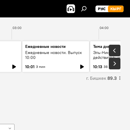
РУС
КЫРГ
03:00
04:00
Ежедневные новости
Тема дня
Ежедневные новости. Выпуск
Эль-Ниньо, жара и 
10:00
действительно вли
 өнүгүү
погоду в Кыргызст
10:01
10:13
3 мин
38 мин
г. Бишкек
89.3