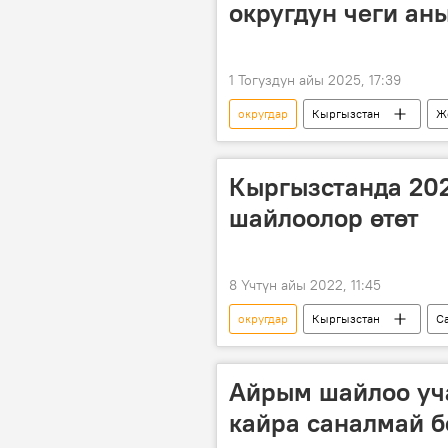
округдун чеги ан
1 Тогуздун айы 2025, 17:39
округдар
Кыргызстан
Ж
чек ара
БШК
Жого
Кыргызстанда 20
шайлоолор өтөт
8 Үчтүн айы 2022, 11:45
округдар
Кыргызстан
С
Айрым шайлоо уч
кайра саналмай б