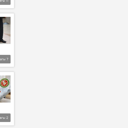
агы
11
агы
7
агы
2