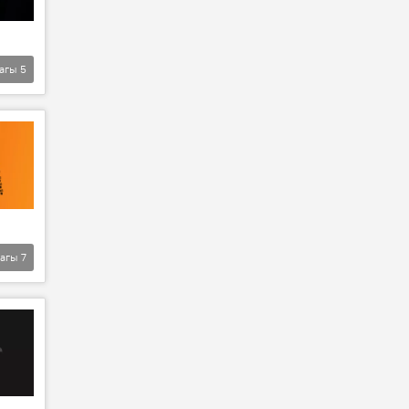
агы
5
агы
7