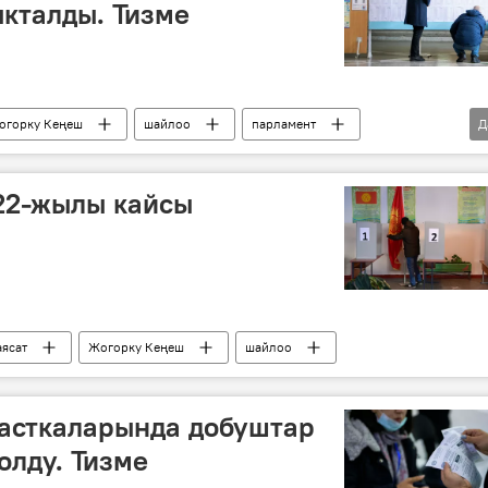
ыкталды. Тизме
огорку Кеңеш
шайлоо
парламент
Д
рку Кеңеш шайлоосу — 2025
22-жылы кайсы
аясат
Жогорку Кеңеш
шайлоо
асткаларында добуштар
олду. Тизме