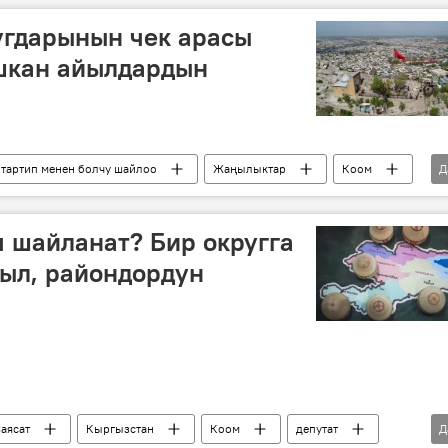
угдарынын чек арасы
ашкан айылдардын
тартип менен болчу шайлоо
Жаңылыктар
Коом
Д
БШК
шайлоо
чек ара
өзгөртүүлөр
е шайлоо 2021
п шайланат? Бир округга
ыл, райондордун
аясат
Кыргызстан
Коом
депутат
Д