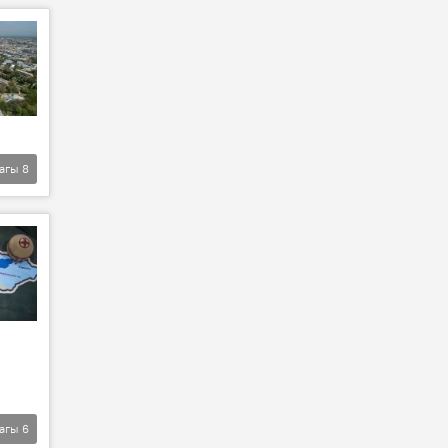
агы
8
агы
6