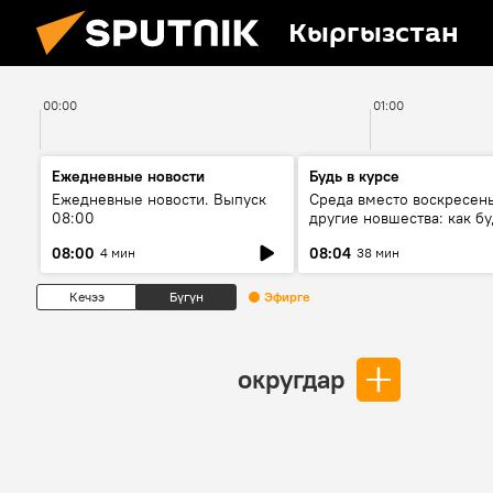
Кыргызстан
00:00
01:00
Ежедневные новости
Будь в курсе
Ежедневные новости. Выпуск
Среда вместо воскресень
08:00
другие новшества: как бу
проходить выборы в КР?
08:00
08:04
4 мин
38 мин
Кечээ
Бүгүн
Эфирге
округдар