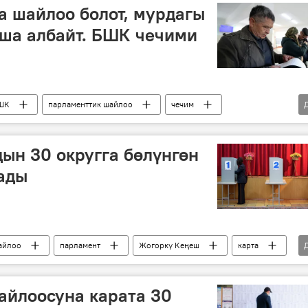
а шайлоо болот, мурдагы
ша албайт. БШК чечими
ШК
парламенттик шайлоо
чечим
ын 30 округга бөлүнгөн
ады
айлоо
парламент
Жогорку Кеңеш
карта
айлоосуна карата 30