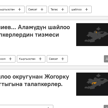
ыргызстан
Саясат
Талас
шайлоо
иев... Аламүдүн шайлоо
пкерлердин тизмеси
Коом
Кыргызстан
Саясат
Д
тизме
шайлоо округу
Жогорку Кеңешке жаңы тартип менен болчу шайлоо
лоо округунан Жогорку
тыгына талапкерлер.