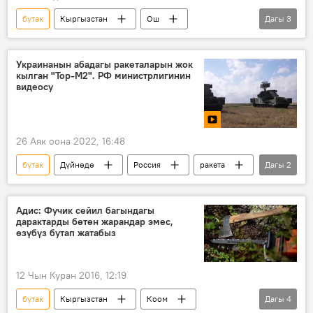
бутак
Кыргызстан
Ош
Дагы
3
Ош аэропорту
учак
Видео
Украинанын абадагы ракеталарын жок
кылган "Тор-М2". РФ министрлигинин
видеосу
26 Аяк оона 2022, 16:48
бутак
Дүйнөдө
Россия
ракета
Дагы
2
"Тор-М2" комплекси
Видео
Адис: Фучик сейил багындагы
дарактарды бөтөн жарандар эмес,
өзүбүз бутап жатабыз
12 Чын Куран 2016, 12:19
бутак
Кыргызстан
Коом
Дагы
4