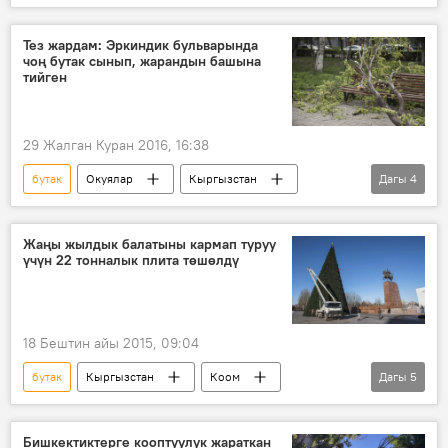
Жаңылыктар
Фучик паркы
дарактар
кыйуу
Тез жардам: Эркиндик бульварында
чоң бутак сынып, жарандын башына
тийген
29 Жалган Куран 2016, 16:38
бутак
Окуялар
Кыргызстан
Дагы
4
Жаңылыктар
бульвар Эркиндик
тез жардам
бульвар
Жаңы жылдык балатыны кармап туруу
үчүн 22 тонналык плита төшөлдү
18 Бештин айы 2015, 09:04
бутак
Кыргызстан
Коом
Дагы
5
Жаңылыктар
Бишкек
Жаңы жыл
балаты
Жаңы жыл – 2016
Бишкектиктерге кооптуулук жараткан