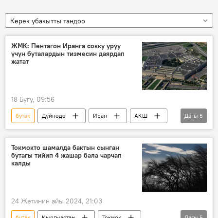
Керек убакытты тандоо
ЖМК: Пентагон Иранга сокку уруу
үчүн буталардын тизмесин даярдап
жатат
18 Бугу, 09:56
бутак
Дүйнөдө
Иран
АКШ
Дагы
5
согуш
Чабуул
энергетика
объект
Дональд Трамп
Токмокто шамалда бактын сынган
бутагы тийип 4 жашар бала чарчап
калды
24 Жетинин айы 2024, 21:03
бутак
Кыргызстан
Токмок
Дагы
5