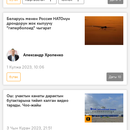
шамал
бак
бала
оорукана
милиция
Беларусь менен Россия НАТОнун
дрондорун жок кылуучу
"гиперболоид" чыгарат
Александр Хроленко
1 Кулжа 2023, 10:06
бутак
Дагы
10
Россиянын Донбассты коргоо боюнча атайын операциясы
Дүйнөдө
Россия
НАТО
Ош: учактын канаты дарактын
бутактарына тийип калган видео
курал-жарак
Беларусь
дрон
тарады. Чоо-жайы
спутник
лазер
комплекс
3 Чын Куран 2023, 21:51