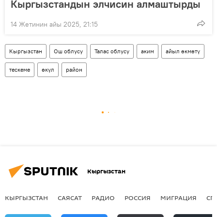
Кыргызстандын элчисин алмаштырды
14 Жетинин айы 2025, 21:15
Кыргызстан
Ош облусу
Талас облусу
аким
айыл өкмөтү
тескеме
өкүл
район
Кыргызстан
КЫРГЫЗСТАН
САЯСАТ
РАДИО
РОССИЯ
МИГРАЦИЯ
СП