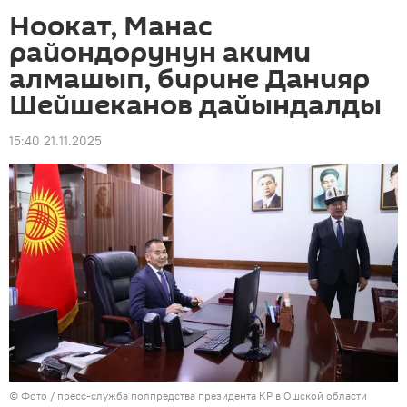
Ноокат, Манас
райондорунун акими
алмашып, бирине Данияр
Шейшеканов дайындалды
15:40 21.11.2025
© Фото / пресс-служба полпредства президента КР в Ошской области