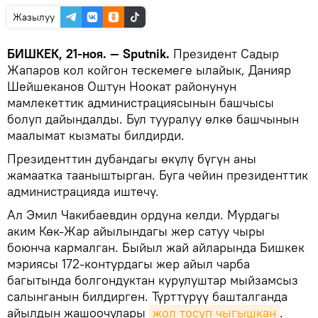
Жазылуу
БИШКЕК, 21-ноя. — Sputnik.
Президент Садыр
Жапаров кол койгон тескемеге ылайык, Данияр
Шейшеканов Оштун Ноокат районунун
мамлекеттик администрациясынын башчысы
болуп дайындалды. Бул тууралуу өлкө башчынын
маалымат кызматы билдирди.
Президенттин дубандагы өкүлү бүгүн аны
жамаатка тааныштырган. Буга чейин президенттик
администрацияда иштечү.
Ал Эмил Чакибаевдин ордуна келди. Мурдагы
аким Көк-Жар айылындагы жер сатуу чыры
боюнча кармалган. Быйыл жай айларында Бишкек
мэриясы 172-контурдагы жер айыл чарба
багытында болгондуктан курулуштар мыйзамсыз
салынганын билдирген. Түрттүрүү башталганда
айылдын жашоочулары
жол тосуп чыгышкан
.