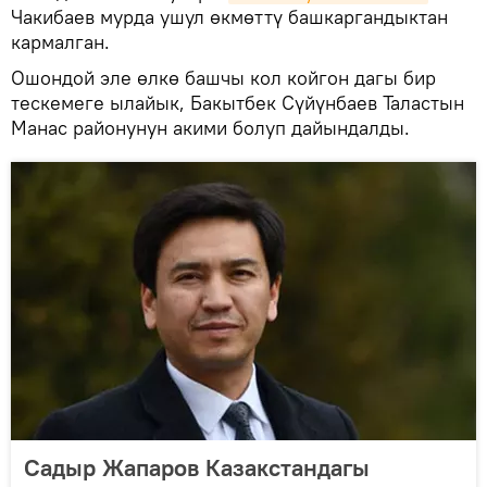
Чакибаев мурда ушул өкмөттү башкаргандыктан
кармалган.
Ошондой эле өлкө башчы кол койгон дагы бир
тескемеге ылайык, Бакытбек Сүйүнбаев Таластын
Манас районунун акими болуп дайындалды.
Садыр Жапаров Казакстандагы