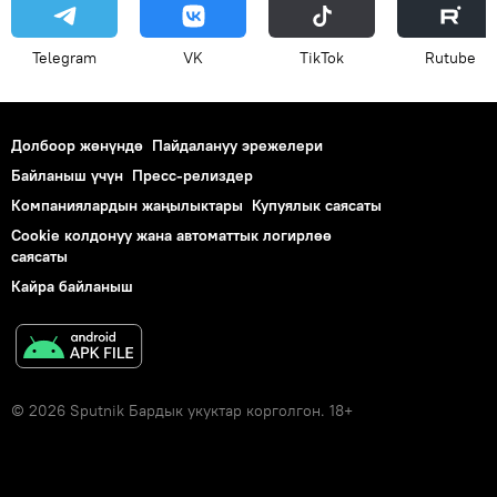
Telegram
VK
ТikТоk
Rutube
Долбоор жөнүндө
Пайдалануу эрежелери
Байланыш үчүн
Пресс-релиздер
Компаниялардын жаңылыктары
Купуялык саясаты
Cookie колдонуу жана автоматтык логирлөө
саясаты
Кайра байланыш
© 2026 Sputnik Бардык укуктар корголгон. 18+