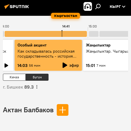
КЫРГ
Кыргызстан
14:00
14:41
15:00
Особый акцент
Жаңылыктар
уск
Как складывалась российская
Жаңылыктар. Чыгарыл
государственность - история
России и геополитика Евразии
эфир
14:03
15:01
56 мин
7 мин
глазами аналитиков
Кечээ
Бүгүн
г. Бишкек
89.3
Актан Балбаков