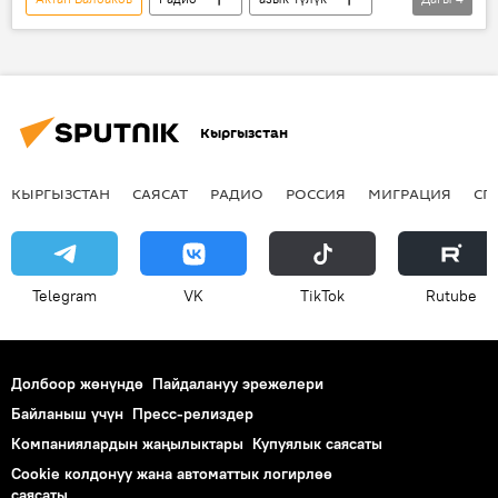
программа
үй-бүлө
жардам
Кыргызстан
Кыргызстан
КЫРГЫЗСТАН
САЯСАТ
РАДИО
РОССИЯ
МИГРАЦИЯ
СП
Telegram
VK
ТikТоk
Rutube
Долбоор жөнүндө
Пайдалануу эрежелери
Байланыш үчүн
Пресс-релиздер
Компаниялардын жаңылыктары
Купуялык саясаты
Cookie колдонуу жана автоматтык логирлөө
саясаты