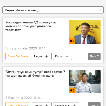
Керек убакытты тандоо
Россиядан келген 1,2 тонна ун аз
камсыз болгон үй-бүлөлөргө
таратылат
18 Бештин айы 2023, 11:17
Актан Балбаков
Радио
Коом
Дагы
7
жардам
долбоор
эл
айыл өкмөтү
ун
Өсүмдүк майы
"Эмгек үчүн азык-түлүк" долбооруна 7
миңден ашык үй-бүлө катышты
Россия
3 Баш оона 2023, 16:14
Актан Балбаков
Радио
азык-түлүк
Дагы
4