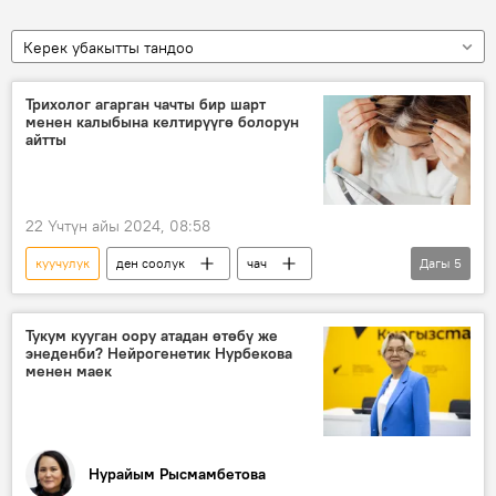
Керек убакытты тандоо
Трихолог агарган чачты бир шарт
менен калыбына келтирүүгө болорун
айтты
22 Үчтүн айы 2024, 08:58
куучулук
ден соолук
чач
Дагы
5
витамин
Физиология
тукум
рацион
элемент
Тукум кууган оору атадан өтөбү же
энеденби? Нейрогенетик Нурбекова
менен маек
Нурайым Рысмамбетова