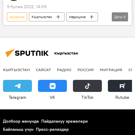
9 Кулжа 2022, 14:09
куучулук
Кыргызстан
медицина
Дагы
6
тукум
оору
Даун синдрому
генетика
Уулболсун Нурбекова
маек
Кыргызстан
КЫРГЫЗСТАН
САЯСАТ
РАДИО
РОССИЯ
МИГРАЦИЯ
СП
Telegram
VK
ТikТоk
Rutube
Долбоор жөнүндө
Пайдалануу эрежелери
Байланыш үчүн
Пресс-релиздер