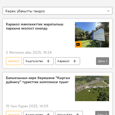
Керек убакытты тандоо
Каракол мамлекеттик жаратылыш
паркына экопост коюлду
2 Жетинин айы 2025, 16:24
экопост
Кыргызстан
Каракол
Дагы
1
жаратылыш паркы
Балыкчынын кире беришине "Кыргыз
дүйнөсү" туристтик комплекси түшөт
15 Чын Куран 2025, 14:05
экопост
Кыргызстан
Ысык-Көл
Дагы
2