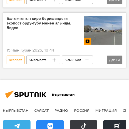
этнокомплекс
Сүрөт
Балыкчынын кире беришиндеги
экопост орду-түбү менен алынды.
Видео
15 Чын Куран 2025, 10:44
экопост
Кыргызстан
Ысык-Көл
Дагы
3
курулуш
Видео
Балыкчы
Кыргызстан
КЫРГЫЗСТАН
САЯСАТ
РАДИО
РОССИЯ
МИГРАЦИЯ
СП