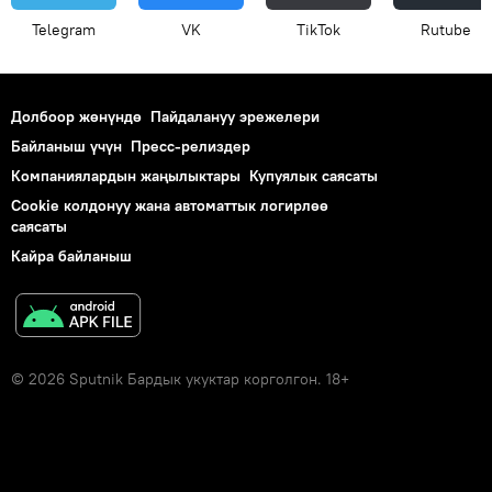
Telegram
VK
ТikТоk
Rutube
Долбоор жөнүндө
Пайдалануу эрежелери
Байланыш үчүн
Пресс-релиздер
Компаниялардын жаңылыктары
Купуялык саясаты
Cookie колдонуу жана автоматтык логирлөө
саясаты
Кайра байланыш
© 2026 Sputnik Бардык укуктар корголгон. 18+