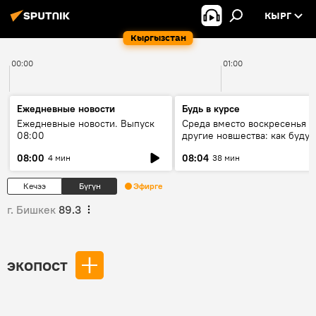
КЫРГ
Кыргызстан
00:00
01:00
Ежедневные новости
Будь в курсе
Ежедневные новости. Выпуск
Среда вместо воскресенья и
08:00
другие новшества: как будут
проходить выборы в КР?
08:00
08:04
4 мин
38 мин
Кечээ
Бүгүн
Эфирге
г. Бишкек
89.3
экопост