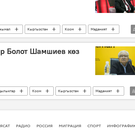
жымал
Кыргызстан
Коом
Маданият
ёр Болот Шамшиев көз
ылыктар
Коом
Кыргызстан
Маданият
Д
өлүм
ЯСАТ
РАДИО
РОССИЯ
МИГРАЦИЯ
СПОРТ
ИНФОГРАФИ