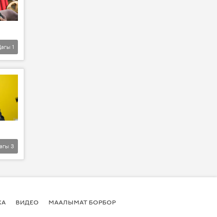
Дагы
1
агы
3
КА
ВИДЕО
МААЛЫМАТ БОРБОР