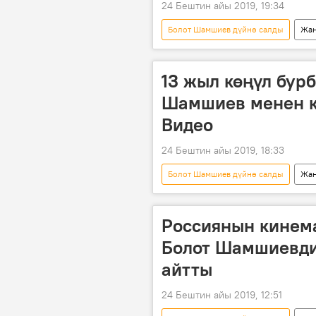
24 Бештин айы 2019, 19:34
Болот Шамшиев дүйнө салды
Жаң
Мультимедиа
Бишкек
13 жыл көңүл бур
Шамшиев менен к
Видео
24 Бештин айы 2019, 18:33
Болот Шамшиев дүйнө салды
Жаң
Видео
Мультимедиа
Россиянын кинем
Болот Шамшиевдин
айтты
24 Бештин айы 2019, 12:51