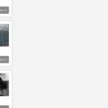
агы
5
агы
5