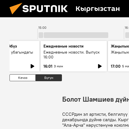
Кыргызстан
15:00
16
сүйлөйбүз
Ежедневные новости
Жаңылык
 — өз убагындагы
Ежедневные новости. Выпуск
Жаңылыкт
16:00
рологиялык кызмат
16:01
17:00
3 мин
5 м
ндөтүлүүдө
Кечээ
Бүгүн
Болот Шамшиев дүй
СССРдин эл артисти, белгилү
декабрында дүйнө салды. Кырг
"Ала-Арча" көрүстөнүнө коюлм