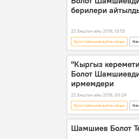
Болот Шамшиевди
берилери айтылд
22 Бештин айы 2019, 13:53
Болот Шамшиев дүйнө салды
Жаң
Болот Шамшиев
режиссер
"Кыргыз керемети
Болот Шамшиевди
ирмемдери
22 Бештин айы 2019, 00:24
Болот Шамшиев дүйнө салды
Жаң
Сүрөт
Мультимедиа
Шамшиев Болот Т