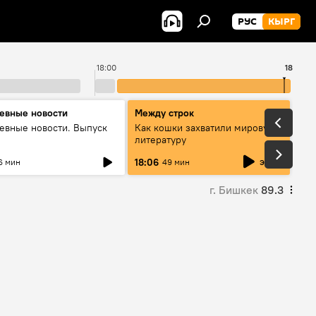
РУС
КЫРГ
18:00
18:53
евные новости
Между строк
евные новости. Выпуск
Как кошки захватили мировую
литературу
эфир
18:06
6 мин
49 мин
г. Бишкек
89.3