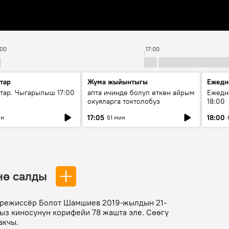
:00
17:00
тар
Жума жыйынтыгы
Ежедн
ар. Чыгарылыш 17:00
апта ичинде болуп өткөн айрым
Ежедн
окуяларга токтолобуз
18:00
17:05
18:00
ин
51 мин
нө салды
ү режиссёр Болот Шамшиев 2019-жылдын 21-
ыз киносунун корифейи 78 жашта эле. Сөөгү
акчы.