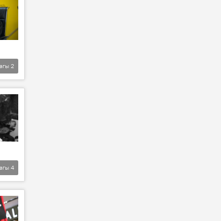
агы
2
агы
4