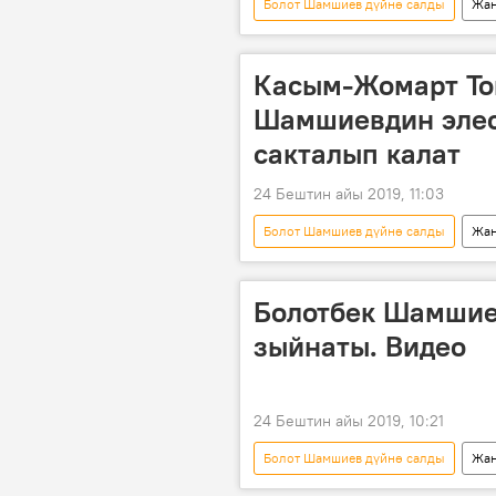
Болот Шамшиев дүйнө салды
Жаң
Болот Шамшиев
Никита Ми
Касым-Жомарт Ток
Шамшиевдин элес
сакталып калат
24 Бештин айы 2019, 11:03
Болот Шамшиев дүйнө салды
Жаң
Болот Шамшиев
Касым-Жом
Болотбек Шамшие
зыйнаты. Видео
24 Бештин айы 2019, 10:21
Болот Шамшиев дүйнө салды
Жаң
Мультимедиа
Бишкек