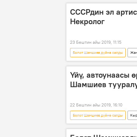
СССРдин эл арти
Некролог
23 Бештин айы 2019, 11:15
Болот Шамшиев дүйнө салды
Жаң
Болот Шамшиев
режиссер
Үйү, автоунаасы ө
Шамшиев тууралу
22 Бештин айы 2019, 16:10
Болот Шамшиев дүйнө салды
Кыр
Жаңылыктар
Коом