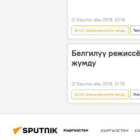
21 Бештин айы 2019, 23:16
Болот Шамшиев дүйнө салды
Тар
Болот Шамшиев
Белгилүү режисс
жумду
21 Бештин айы 2019, 21:32
Болот Шамшиев дүйнө салды
Жаң
режиссер
Болот Шамшиев
Кыргызстан
КЫРГЫЗСТАН
СА