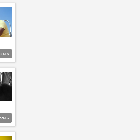
агы
3
агы
5