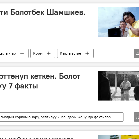
сти Болотбек Шамшиев.
ылыктар
Коом
Кыргызстан
Д
тасма
рттөнүп кеткен. Болот
у 7 факты
гыздын көркөм өнөрү, белгилүү инсандары жөнүндө фактылар
Д
Кыргызстан
Болот Шамшиев
факты