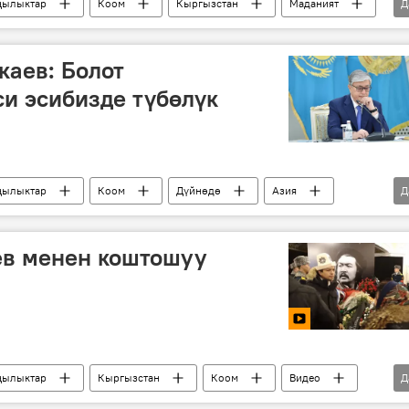
ылыктар
Коом
Кыргызстан
Маданият
Д
халков
эскерүү
көңүл айтуу
аев: Болот
и эсибизде түбөлүк
ылыктар
Коом
Дүйнөдө
Азия
Д
арт Токаев
көңүл айтуу
в менен коштошуу
ылыктар
Кыргызстан
Коом
Видео
Д
Болот Шамшиев
коштошуу