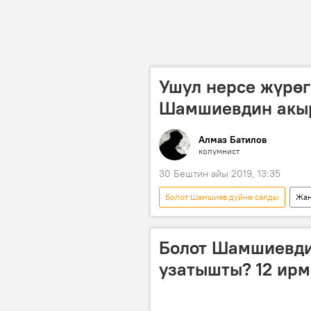
Ушул нерсе жүрөгү
Шамшиевдин акыр
Алмаз Батилов
колумнист
30 Бештин айы 2019, 13:35
Болот Шамшиев дүйнө салды
Жаң
Болот Шамшиев
тасма
каармандык
Болот Шамшиевди
узатышты? 12 ир