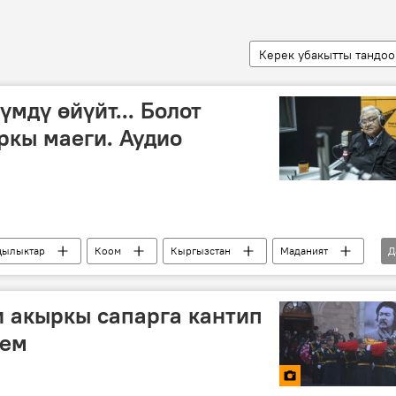
Керек убакытты тандоо
мдү өйүйт... Болот
кы маеги. Аудио
ылыктар
Коом
Кыргызстан
Маданият
Д
Советбек Жумадылов
Сүймөнкул Чокморов
 акыркы сапарга кантип
мем