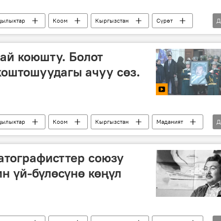
ылыктар
Коом
Кыргызстан
Сүрөт
Д
Болот Шамшиев
зыйнат
Ала-Арча көрүстөнү
бай коюшту. Болот
оштошуудагы ачуу сөз.
ылыктар
Коом
Кыргызстан
Маданият
Д
Болот Шамшиев
коштошуу
Бишкек
атографисттер союзу
 үй-бүлөсүнө көңүл