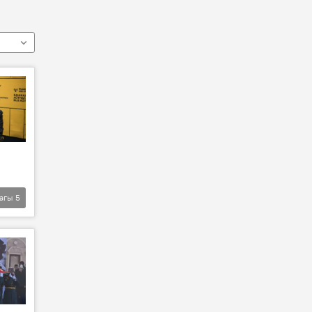
агы
5