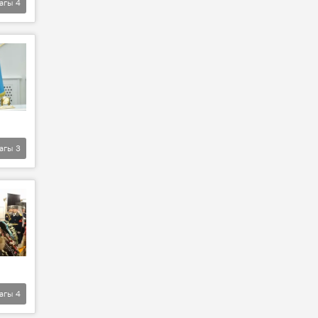
агы
4
агы
3
агы
4