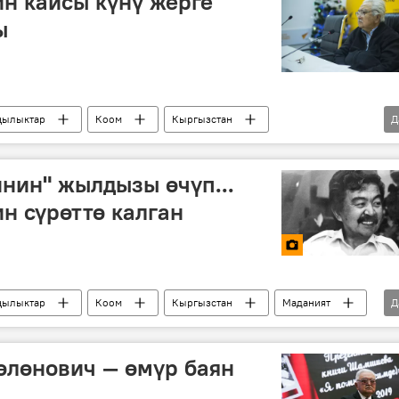
н кайсы күнү жерге
ы
ылыктар
Коом
Кыргызстан
Д
нин" жылдызы өчүп...
н сүрөттө калган
ылыктар
Коом
Кыргызстан
Маданият
Д
режиссер
Болот Шамшиев
өлөнович — өмүр баян