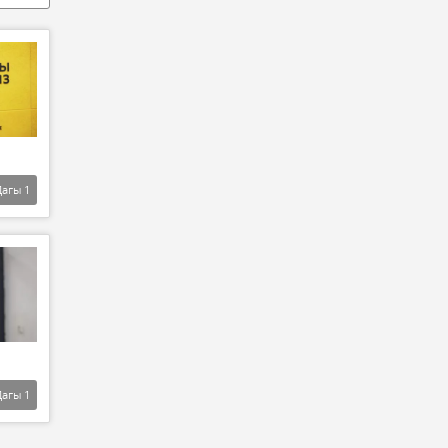
Дагы
1
Дагы
1