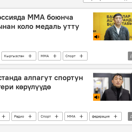
оссияда ММА боюнча
нан коло медаль утту
Кыргызстан
ММА
Спорт
танда алпагут спортун
тери көрүлүүдө
Радио
Спорт
ММА
федерация