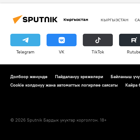
Кыргызстан
КЫРГЫЗСТАН
СА
Telegram
VK
ТikТоk
Rutub
Долбоор жөнүндө
Пайдалануу эрежелери
Байланыш үчү
Cookie колдонуу жана автоматтык логирлөө саясаты
Кайра
© 2026 Sputnik Бардык укуктар корголгон. 18+