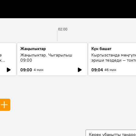
02:00
Жаңылыктар
Күн башат
е
Жаңылыктар. Чыгарылыш
Кыргызстанда мөңгүл
х
09:00
эриши тездеди — токт
мүмкүн эмеспи?
09:00
09:04
4 мин
46 мин
Керек убакытты тандоо