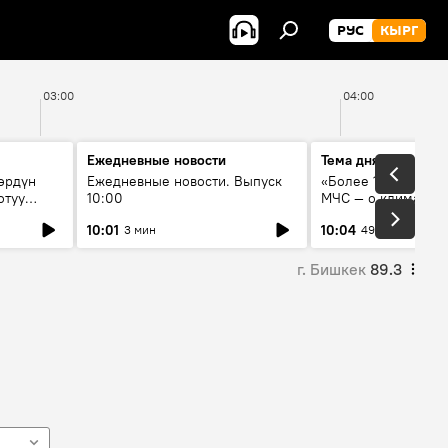
РУС
КЫРГ
03:00
04:00
Ежедневные новости
Тема дня
өрдүн
Ежедневные новости. Выпуск
«Более 1200 сёл в 
отуу
10:00
МЧС — о климате, 
системе оповещен
10:01
10:04
3 мин
49 мин
населения
г. Бишкек
89.3