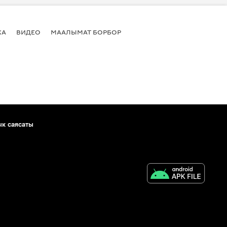
КА
ВИДЕО
МААЛЫМАТ БОРБОР
ык саясаты