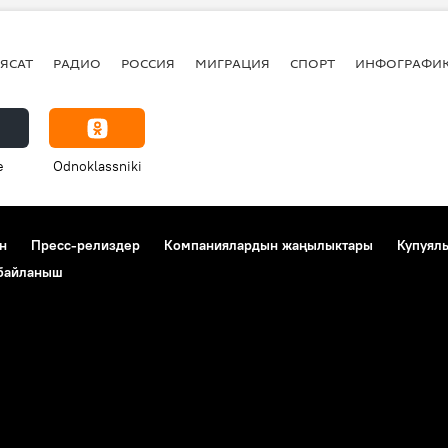
ЯСАТ
РАДИО
РОССИЯ
МИГРАЦИЯ
СПОРТ
ИНФОГРАФИ
e
Odnoklassniki
н
Пресс-релиздер
Компаниялардын жаңылыктары
Купуял
 байланыш