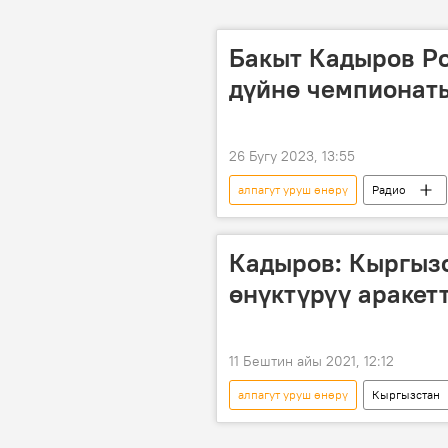
Бакыт Кадыров Р
дүйнө чемпионаты
26 Бугу 2023, 13:55
алпагут уруш өнөрү
Радио
Бакыт Кадыров
Кадыров: Кыргызс
өнүктүрүү аракет
11 Бештин айы 2021, 12:12
алпагут уруш өнөрү
Кыргызстан
Бакыт Кадыров