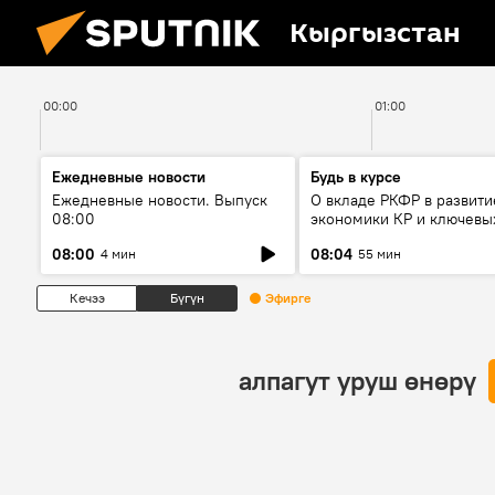
Кыргызстан
00:00
01:00
Ежедневные новости
Будь в курсе
Ежедневные новости. Выпуск
О вкладе РКФР в развити
08:00
экономики КР и ключевы
секторах до 2030 года
08:00
08:04
4 мин
55 мин
Кечээ
Бүгүн
Эфирге
алпагут уруш өнөрү