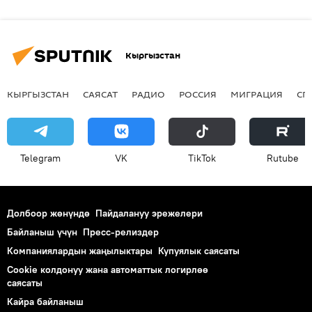
Кыргызстан
КЫРГЫЗСТАН
САЯСАТ
РАДИО
РОССИЯ
МИГРАЦИЯ
СП
Telegram
VK
ТikТоk
Rutube
Долбоор жөнүндө
Пайдалануу эрежелери
Байланыш үчүн
Пресс-релиздер
Компаниялардын жаңылыктары
Купуялык саясаты
Cookie колдонуу жана автоматтык логирлөө
саясаты
Кайра байланыш