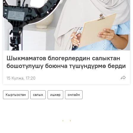
Шыкмаматов блогерлердин салыктан
бошотулушу боюнча түшүндүрмө берди
15 Кулжа, 17:20
Кыргызстан
салык
ишкер
онлайн