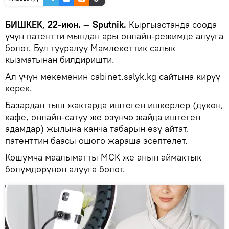
БИШКЕК, 22-июн. — Sputnik.
Кыргызстанда соода
үчүн патентти мындан ары онлайн-режимде алууга
болот. Бул тууралуу Мамлекеттик салык
кызматынан билдиришти.
Ал үчүн мекеменин cabinet.salyk.kg сайтына кирүү
керек.
Базардан тыш жактарда иштеген ишкерлер (дүкөн,
кафе, онлайн-сатуу же өзүнчө жайда иштеген
адамдар) жылына канча табарын өзү айтат,
патенттин баасы ошого жараша эсептелет.
Кошумча маалыматты МСК же анын аймактык
бөлүмдөрүнөн алууга болот.