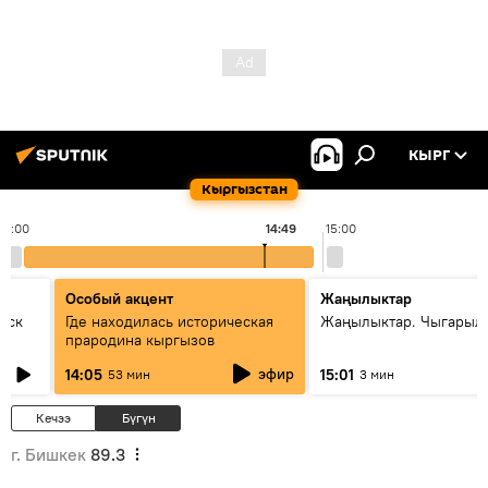
КЫРГ
Кыргызстан
14:00
14:49
15:00
Особый акцент
Жаңылыктар
уск
Где находилась историческая
Жаңылыктар. Чыгарыл
прародина кыргызов
эфир
14:05
15:01
53 мин
3 мин
Кечээ
Бүгүн
г. Бишкек
89.3