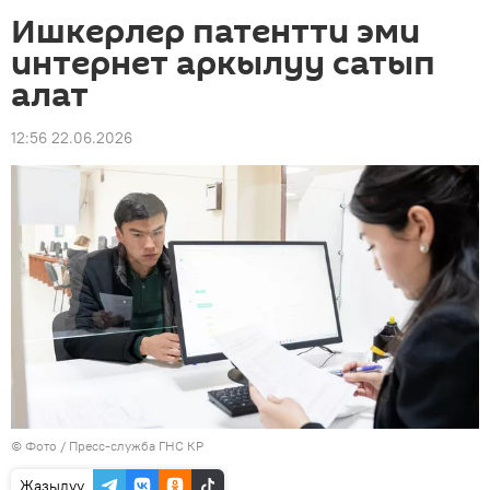
Ишкерлер патентти эми
интернет аркылуу сатып
алат
12:56 22.06.2026
© Фото / Пресс-служба ГНС КР
Жазылуу