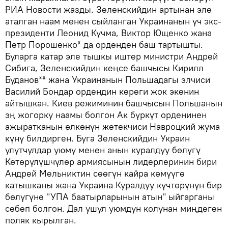
РИА Новости жазды. Зеленскийдин артынан эле
аталган наам менен сыйланган Украинанын үч экс-
президенти Леонид Кучма, Виктор Ющенко жана
Петр Порошенко* да орденден баш тартышты.
Буларга катар эле тышкы иштер министри Андрей
Сибига, Зеленскийдин кеңсе башчысы Кирилл
Буданов** жана Украинанын Польшадагы элчиси
Василий Бондар ордендин кереги жок экенин
айтышкан. Киев режиминин башчысын Польшанын
эң жогорку наамы болгон Ак бүркүт орденинен
ажыратканын өлкөнүн жетекчиси Навроцкий жума
күнү билдирген. Буга Зеленскийдин Украин
улутчулдар уюму менен анын куралдуу бөлүгү
Көтөрүлүшчүлөр армиясынын лидерлеринин бири
Андрей Мельниктин сөөгүн кайра көмүүгө
катышканы жана Украина Куралдуу күчтөрүнүн бир
бөлүгүнө "УПА баатырларынын атын" ыйгарганы
себеп болгон. Дал ушул уюмдун колунан миңдеген
поляк кырылган.