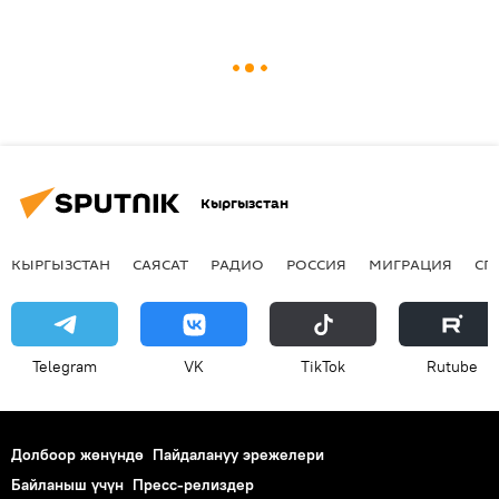
Кыргызстан
КЫРГЫЗСТАН
САЯСАТ
РАДИО
РОССИЯ
МИГРАЦИЯ
СП
Telegram
VK
ТikТоk
Rutube
Долбоор жөнүндө
Пайдалануу эрежелери
Байланыш үчүн
Пресс-релиздер