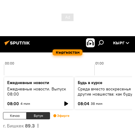
КЫРГ
Кыргызстан
00:00
01:00
Ежедневные новости
Будь в курсе
Ежедневные новости. Выпуск
Среда вместо воскресенья и
08:00
другие новшества: как будут
проходить выборы в КР?
08:00
08:04
4 мин
38 мин
Кечээ
Бүгүн
Эфирге
г. Бишкек
89.3