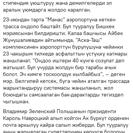
стипендия уюштуруу жана демилгелерди эл
аралык уюмдарга жолдоо каралган.
23-июндан тарта "Манас" аэропортуна кеткен
трасса оңдоло баштайт. Бул тууралуу Бишкек
мэриясынан билдиришти. Калаа башчысы Айбек
Жунушалиевдин айтымында, "Аска-Таш"
комплексинен аэропорттун бурулушуна чейинки
23 чакырым тилкеде асфальттын үстүңкү катмары
жаңыланат. "Оңдоо иштери 40 күнгө созулат деп
жатышат. Бул учурда жолдун бир тарабы ачык
болот. Эч кимге тоскоолдук кылбайбыз", — деген
мэр. Белгилей кетсек, буга чейин аталган трассада
жарыктандыруу системасы жаңыланып, жол
боюндагы самсаалаган бак-дарактарды тегиздеп
чыгышкан.
Владимир Зеленский Польшанын президенти
Кароль Навроцкий алып койгон Ак бүркүт орденин
почта аркылуу кайра салып жиберди. Бул тууралуу
анын жарыялаган сүрөттөрүнөн көрүүгө болорун