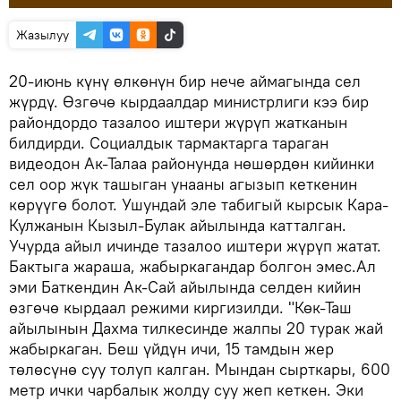
Жазылуу
20-июнь күнү өлкөнүн бир нече аймагында сел
жүрдү. Өзгөчө кырдаалдар министрлиги кээ бир
райондордо тазалоо иштери жүрүп жатканын
билдирди. Социалдык тармактарга тараган
видеодон Ак-Талаа районунда нөшөрдөн кийинки
сел оор жүк ташыган унааны агызып кеткенин
көрүүгө болот. Ушундай эле табигый кырсык Кара-
Кулжанын Кызыл-Булак айылында катталган.
Учурда айыл ичинде тазалоо иштери жүрүп жатат.
Бактыга жараша, жабыркагандар болгон эмес.Ал
эми Баткендин Ак-Сай айылында селден кийин
өзгөчө кырдаал режими киргизилди. "Көк-Таш
айылынын Дахма тилкесинде жалпы 20 турак жай
жабыркаган. Беш үйдүн ичи, 15 тамдын жер
төлөсүнө суу толуп калган. Мындан сырткары, 600
метр ички чарбалык жолду суу жеп кеткен. Эки