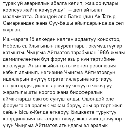
турак үй авариялык абалга келип, жашоочулары
коопсуз жайга көчүрүлдү", — деп айтылат
маалыматта. Ошондой эле Баткендин Ак-Татыр,
Самаркандек жана Суу-Башы айылдарында да сел
жүргөн.
Иш-чарага 15 өлкөдөн келген ардактуу коноктор,
Нобель сыйлыгынын лауреаттары, окумуштуулар
катышты. Чыңгыз Айтматов тарабынан 1986-жылы
демилгеленген бул форум азыр күн тартибине
коюлууда. Анын жыйынтыгы менен резолюция
кабыл алынып, негизине Чыңгыз Айтматовдун
идеяларын өнүгүү стратегияларына киргизүү,
согуштарды диалог аркылуу чечүүгө чакыруу,
жаратылышты коргоо жана биосфералык
аймактарды сактоо сунушталды. Ошондой эле
форумга эл аралык макам берүү, аны ар төрт жыл
сайын Ысык-Көлдө өткөрүү, Бишкекте туруктуу
координациялык кеңеш түзүү, жаш изилдөөчүлөр
үчүн Чыңгыз Айтматов атындагы эл аралык