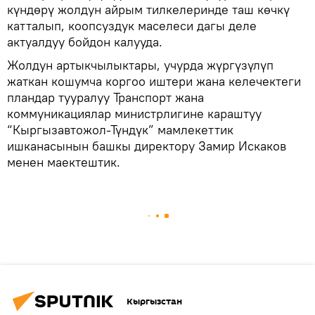
күндөрү жолдун айрым тилкелеринде таш көчкү
катталып, коопсуздук маселеси дагы деле
актуалдуу бойдон калууда.
Жолдун артыкчылыктары, учурда жүргүзүлүп
жаткан кошумча коргоо иштери жана келечектеги
пландар тууралуу Транспорт жана
коммуникациялар министрлигине караштуу
“Кыргызавтожол-Түндүк” мамлекеттик
ишканасынын башкы директору Замир Искаков
менен маектештик.
Кыргызстан