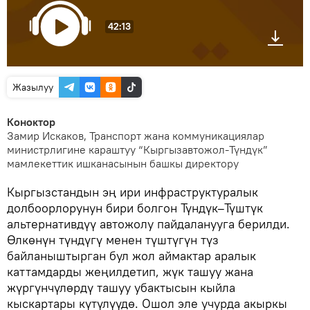
42:13
Жазылуу
Коноктор
Замир Искаков, Транспорт жана коммуникациялар
министрлигине караштуу “Кыргызавтожол-Түндүк”
мамлекеттик ишканасынын башкы директору
Кыргызстандын эң ири инфраструктуралык
долбоорлорунун бири болгон Түндүк–Түштүк
альтернативдүү автожолу пайдаланууга берилди.
Өлкөнүн түндүгү менен түштүгүн түз
байланыштырган бул жол аймактар аралык
каттамдарды жеңилдетип, жүк ташуу жана
жүргүнчүлөрдү ташуу убактысын кыйла
кыскартары күтүлүүдө. Ошол эле учурда акыркы