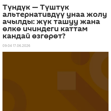
Түндүк — Түштүк
альтернативдүү унаа жолу
ачылды: жүк ташуу жана
өлкө ичиндеги каттам
кандай өзгөрөт?
09:04 17.06.2026