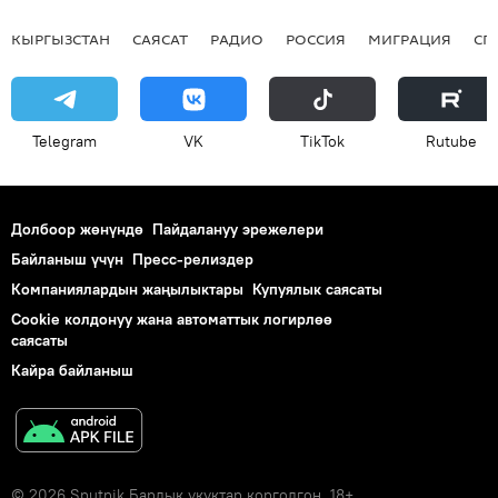
КЫРГЫЗСТАН
САЯСАТ
РАДИО
РОССИЯ
МИГРАЦИЯ
СП
Telegram
VK
ТikТоk
Rutube
Долбоор жөнүндө
Пайдалануу эрежелери
Байланыш үчүн
Пресс-релиздер
Компаниялардын жаңылыктары
Купуялык саясаты
Cookie колдонуу жана автоматтык логирлөө
саясаты
Кайра байланыш
© 2026 Sputnik Бардык укуктар корголгон. 18+