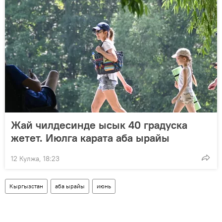
Жай чилдесинде ысык 40 градуска
жетет. Июлга карата аба ырайы
12 Кулжа, 18:23
Кыргызстан
аба ырайы
июнь