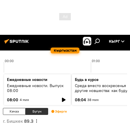
КЫРГ
Кыргызстан
00:00
01:00
Ежедневные новости
Будь в курсе
Ежедневные новости. Выпуск
Среда вместо воскресенья и
08:00
другие новшества: как будут
проходить выборы в КР?
08:00
08:04
4 мин
38 мин
Кечээ
Бүгүн
Эфирге
г. Бишкек
89.3