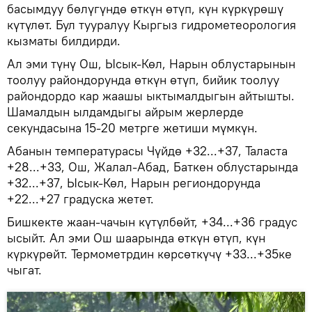
басымдуу бөлүгүндө өткүн өтүп, күн күркүрөшү
күтүлөт. Бул тууралуу Кыргыз гидрометеорология
кызматы билдирди.
Ал эми түнү Ош, Ысык-Көл, Нарын облустарынын
тоолуу райондорунда өткүн өтүп, бийик тоолуу
райондордо кар жаашы ыктымалдыгын айтышты.
Шамалдын ылдамдыгы айрым жерлерде
секундасына 15-20 метрге жетиши мүмкүн.
Абанын температурасы Чүйдө +32...+37, Таласта
+28...+33, Ош, Жалал-Абад, Баткен облустарында
+32...+37, Ысык-Көл, Нарын региондорунда
+22...+27 градуска жетет.
Бишкекте жаан-чачын күтүлбөйт, +34...+36 градус
ысыйт. Ал эми Ош шаарында өткүн өтүп, күн
күркүрөйт. Термометрдин көрсөткүчү +33...+35ке
чыгат.