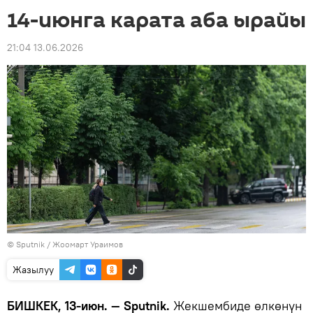
14-июнга карата аба ырайы
21:04 13.06.2026
©
Sputnik / Жоомарт Ураимов
Жазылуу
БИШКЕК, 13-июн. — Sputnik.
Жекшембиде өлкөнүн