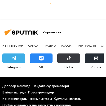
Кыргызстан
КЫРГЫЗСТАН
САЯСАТ
РАДИО
РОССИЯ
МИГРАЦИЯ
СП
Telegram
VK
ТikТоk
Rutube
Долбоор жөнүндө
Пайдалануу эрежелери
Байланыш үчүн
Пресс-релиздер
Компаниялардын жаңылыктары
Купуялык саясаты
Cookie колдонуу жана автоматтык логирлөө