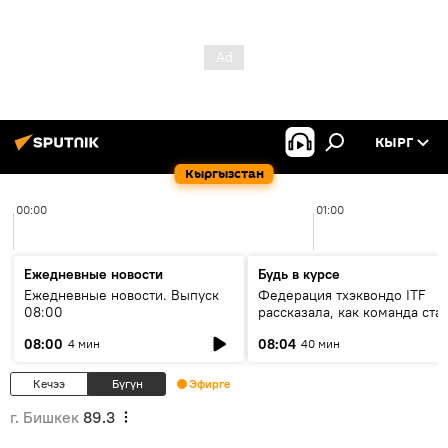
КЫРГ
Кыргызстан
00:00
01:00
Ежедневные новости
Будь в курсе
Ежедневные новости. Выпуск
Федерация тхэквондо ITF
08:00
рассказала, как команда ста
жертвой мошенников
08:00
08:04
4 мин
40 мин
Кечээ
Бүгүн
Эфирге
г. Бишкек
89.3