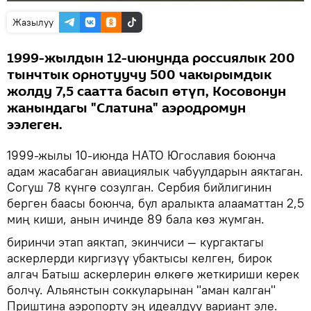
Жазылуу
1999-жылдын 12-июнунда россиялык 200
тынчтык орнотуучу 500 чакырымдык
жолду 7,5 саатта басып өтүп, Косовонун
жанындагы "Слатина" аэродромун
ээлеген.
1999-жылы 10-июнда НАТО Югославия боюнча
адам жасабаган авиациялык чабуулдарын аяктаган.
Согуш 78 күнгө созулган. Сербия бийлигинин
берген баасы боюнча, бул аралыкта алааматтан 2,5
миң киши, анын ичинде 89 бала көз жумган.
биринчи этап аяктап, экинчиси — кургактагы
аскерлерди киргизүү убактысы келген, бирок
алгач Батыш аскерлерин өлкөгө жеткириши керек
болчу. Альянстын соккуларынан "аман калган"
Приштина аэропорту эң идеалдуу вариант эле.