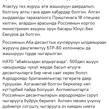
Атактуу тез жүрүш өтө жашыруун даярдалып,
болгону алты гана адам кабардар болгон. Алгач
кырдаалды таразалоого Приштинага 18 спецназ
келген, алардын арасында Россиянын коргоо
министринин азыркы орун басары Юнус-Бек
Евкуров да болгон.
Россиянын Аба-десанттык күчтөрүнүн ылдамыраак
жүрүүчү дөңгөлөктүү БТР-80 колоннасы да
жашыруун түрдө чыгарылган.
НАТО "абайсыздан алдырганда". 500дөн ашуун
чакырымды чукул жерде басып өтүүгө
десантчыларга бир нече саат керек болот.
Аэродромдо британиялыктар тегерете даяр
турушкан. Азганактай болгон беркилер көп
күттүрбөй пайда болушат. Англиялыктарга
Россиянын десантчыларын аэродромдон сүрүп
чыгарууга буйрук берилет. Анткен менен үчүнчү
дүйнөлүк согушту чыгарууга эч кимдин ниети