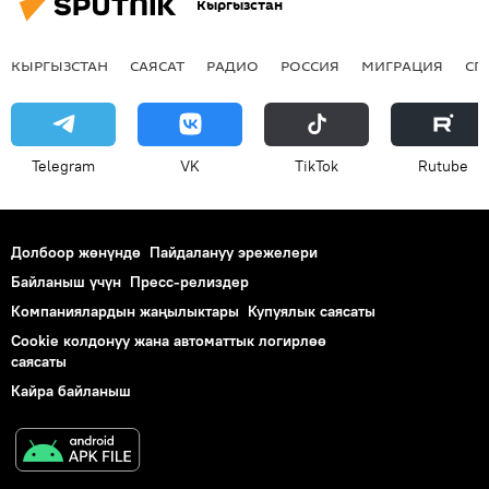
Кыргызстан
КЫРГЫЗСТАН
САЯСАТ
РАДИО
РОССИЯ
МИГРАЦИЯ
СП
Telegram
VK
ТikТоk
Rutube
Долбоор жөнүндө
Пайдалануу эрежелери
Байланыш үчүн
Пресс-релиздер
Компаниялардын жаңылыктары
Купуялык саясаты
Cookie колдонуу жана автоматтык логирлөө
саясаты
Кайра байланыш