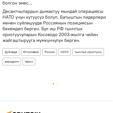
болгон эмес...
Десантчылардын дымактуу мындай операциясы
НАТО үчүн күтүүсүз болуп, Батыштын лидерлери
менен сүйлөшүүдө Россиянын позициясын
бекемдеп берген. Бул иш РФ тынчтык
орнотуучуларын Косоводо 2003-жылга чейин
жайгаштырууга мүмкүнчүлүк берген.
Дүйнөдө
Югославия
Россия
НАТО
тынчтык орнотуучу
аэродром
тарых