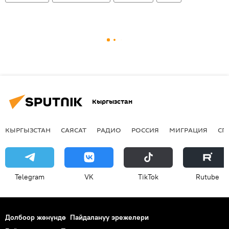
Кыргызстан
КЫРГЫЗСТАН
САЯСАТ
РАДИО
РОССИЯ
МИГРАЦИЯ
СП
Telegram
VK
ТikТоk
Rutube
Долбоор жөнүндө
Пайдалануу эрежелери