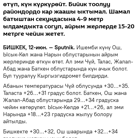
өтүп, күн күркүрөйт. Бийик тоолуу
райондордо кар жаашы ыктымал. Шамал
батыштан секундасына 4-9 метр
ылдамдыкта согуп, айрым жерлерде 15-20
метрге чейин жетет.
БИШКЕК, 12-июн. — Sputnik.
Ишемби күнү Ош,
Ысык-Көл жана Нарын облустарынын айрым
жерлеринде өткүн өтөт. Ал эми Чүй, Талас, Жалал-
Абад жана Баткен облустарында күн ачык болот.
Бул тууралуу Кыргызгидромет билдирди.
Абанын температурасы Чүй облусунда +30…+35.
Таласта +26…+31 градус болот. Баткен, Ош жана
Жалал-Абад облустарында 29…+34 градуска
чейин көтөрүлөт. Ысык-Көлдө +21…+26, ал эми
Нарында +18…+23 градуска жылуу болору
айтылды.
Бишкекте +30…+32, Ош шаарында +32…+34