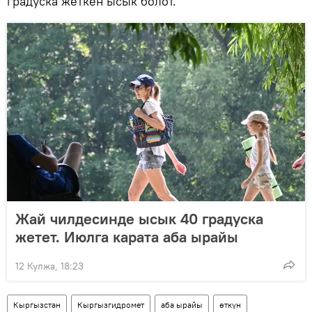
градуска жеткен ысык болот.
Жай чилдесинде ысык 40 градуска
жетет. Июлга карата аба ырайы
12 Кулжа, 18:23
Кыргызстан
Кыргызгидромет
аба ырайы
өткүн