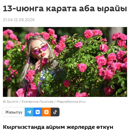
13-июнга карата аба ырайы
21:04 12.06.2026
©
Sputnik
/ Екатерина Лызлова
/
Медиабанкка өтүү
Жазылуу
Кыргызстанда айрым жерлерде өткүн