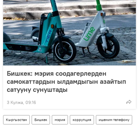
Бишкек: мэрия соодагерлерден
самокаттардын ылдамдыгын азайтып
сатууну сунуштады
3 Кулжа, 09:16
Кыргызстан
Бишкек
мэрия
коррупция
ишеним телефону