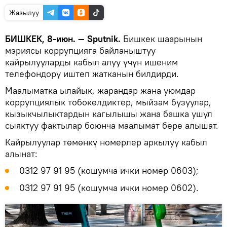
Жазылуу
БИШКЕК, 8-июн. — Sputnik.
Бишкек шаарынын
мэриясы коррупцияга байланыштуу
кайрылууларды кабыл алуу үчүн ишеним
телефондору иштеп жатканын билдирди.
Маалыматка ылайык, жарандар жана уюмдар
коррупциялык тобокелдиктер, мыйзам бузуулар,
кызыкчылыктардын кагылышы жана башка ушул
сыяктуу фактылар боюнча маалымат бере алышат.
Кайрылуулар төмөнкү номерлер аркылуу кабыл
алынат:
0312 97 91 95 (кошумча ички номер 0603);
0312 97 91 95 (кошумча ички номер 0602).