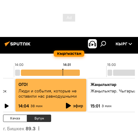
КЫРГ
Кыргызстан
14:00
14:31
15:00
ОГО!
Жаңылыктар
уск
Люди и события, которые не
Жаңылыктар. Чыгарыл
оставили нас равнодушными
эфир
14:04
15:01
38 мин
3 мин
Кечээ
Бүгүн
г. Бишкек
89.3