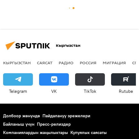
Кыргызстан
КЫРГЫЗСТАН
САЯСАТ
РАДИО
РОССИЯ
МИГРАЦИЯ
СП
Telegram
VK
ТikТоk
Rutube
Долбоор жөнүндө
Пайдалануу эрежелери
Байланыш үчүн
Пресс-релиздер
Компаниялардын жаңылыктары
Купуялык саясаты