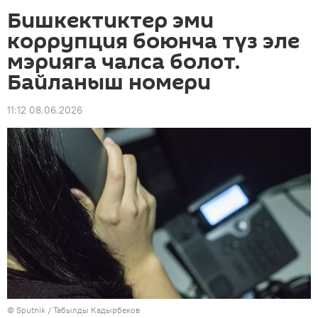
Бишкектиктер эми
коррупция боюнча түз эле
мэрияга чалса болот.
Байланыш номери
11:12 08.06.2026
©
Sputnik / Табылды Кадырбеков