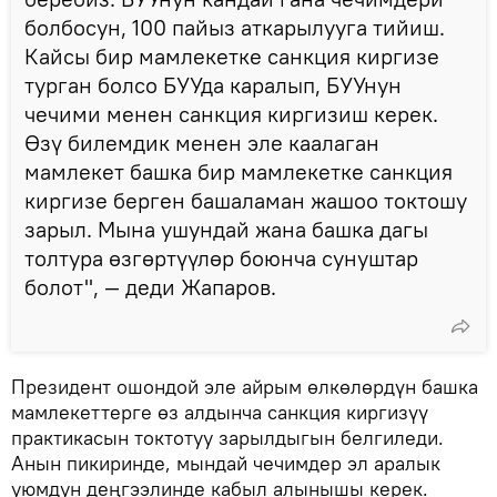
болбосун, 100 пайыз аткарылууга тийиш.
Кайсы бир мамлекетке санкция киргизе
турган болсо БУУда каралып, БУУнун
чечими менен санкция киргизиш керек.
Өзү билемдик менен эле каалаган
мамлекет башка бир мамлекетке санкция
киргизе берген башаламан жашоо токтошу
зарыл. Мына ушундай жана башка дагы
толтура өзгөртүүлөр боюнча сунуштар
болот", — деди Жапаров.
Президент ошондой эле айрым өлкөлөрдүн башка
мамлекеттерге өз алдынча санкция киргизүү
практикасын токтотуу зарылдыгын белгиледи.
Анын пикиринде, мындай чечимдер эл аралык
уюмдун деңгээлинде кабыл алынышы керек.