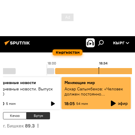
КЫРГ
Кыргызстан
18:00
18:34
едневные новости
Меняющие мир
едневные новости. Выпуск
Аскар Салымбеков: «Человек
:00
должен постоянно
совершенствоваться»
эфир
:00
18:05
5 мин
54 мин
Кечээ
Бүгүн
г. Бишкек
89.3