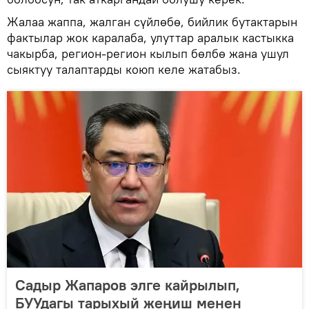
Жалаа жаппа, жалган сүйлөбө, бийлик бутактарын
фактылар жок каралаба, улуттар аралык кастыкка
чакырба, регион-регион кылып бөлбө жана ушул
сыяктуу талаптарды коюп келе жатабыз.
Садыр Жапаров элге кайрылып,
БУУдагы тарыхый жеңиш менен