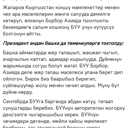
Жапаров Кыргызстан коңшу мамлекеттер менен
чек ара маселелерин жөнгө салууда демилге
көтөрүп, өлкөнүн Борбор Азияда тынчтыкты
бекемдөөгө салым кошкону БУУ үчүн күтүүсүз
болгонун айтты.
Президент андан башка да төмөнкүлөргө токтолду:
Башка аймактарда жер талашып, жаңжал чыгып,
ачарчылык каптап, адамдар кырылууда. Дүйнөнүн
жарымында согуш болуп жатат. БУУ Борбор
Азияда деле жер талаш маселеси улана берет деп
ойлогон. Бирок биз баарыбыз биригип,
сүйлөшүүлөр жолу менен чечип алдык. Муну бүт
дүйнө көрдү.
Сентябрда БУУга барганда абдан катуу, татаал
сунуштарды беребиз. БУУнун авторитетин жогорку
деңгээлге чыгарышыбыз керек. БУУнун
чечимдери дегенде, мейли кайсы мамлекет
болбосун, так аткаргандай болушу керек.