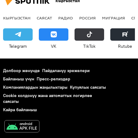
Кыргызстан
КЫРГЫЗСТАН
САЯСАТ
РАДИО
РОССИЯ
МИГРАЦИЯ
СП
Telegram
VK
ТikТоk
Rutube
Долбоор жөнүндө
Пайдалануу эрежелери
Байланыш үчүн
Пресс-релиздер
Компаниялардын жаңылыктары
Купуялык саясаты
Cookie колдонуу жана автоматтык логирлөө
саясаты
Кайра байланыш