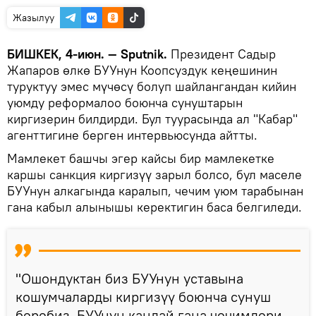
Жазылуу
БИШКЕК, 4-июн. — Sputnik.
Президент Садыр
Жапаров өлкө БУУнун Коопсуздук кеңешинин
туруктуу эмес мүчөсү болуп шайлангандан кийин
уюмду реформалоо боюнча сунуштарын
киргизерин билдирди. Бул туурасында ал "Кабар"
агенттигине берген интервьюсунда айтты.
Мамлекет башчы эгер кайсы бир мамлекетке
каршы санкция киргизүү зарыл болсо, бул маселе
БУУнун алкагында каралып, чечим уюм тарабынан
гана кабыл алынышы керектигин баса белгиледи.
"Ошондуктан биз БУУнун уставына
кошумчаларды киргизүү боюнча сунуш
беребиз. БУУнун кандай гана чечимдери