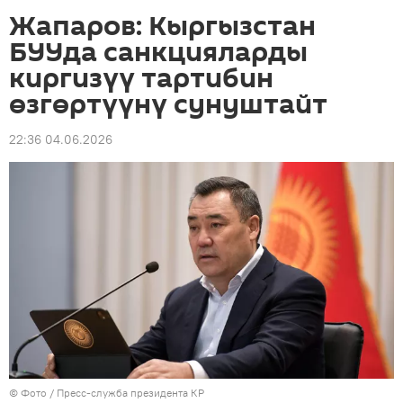
Жапаров: Кыргызстан
БУУда санкцияларды
киргизүү тартибин
өзгөртүүнү сунуштайт
22:36 04.06.2026
© Фото / Пресс-служба президента КР