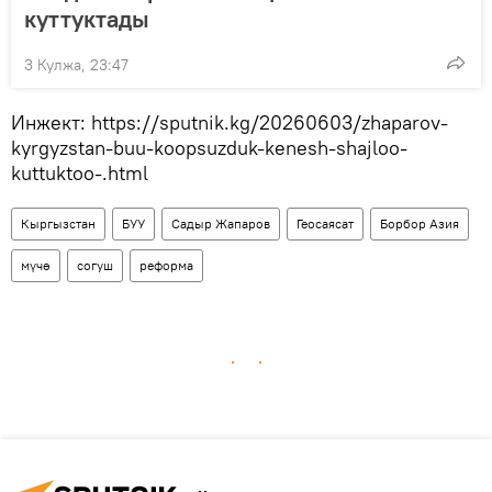
куттуктады
3 Кулжа, 23:47
Инжект: https://sputnik.kg/20260603/zhaparov-
kyrgyzstan-buu-koopsuzduk-kenesh-shajloo-
kuttuktoo-.html
Кыргызстан
БУУ
Садыр Жапаров
Геосаясат
Борбор Азия
мүчө
согуш
реформа