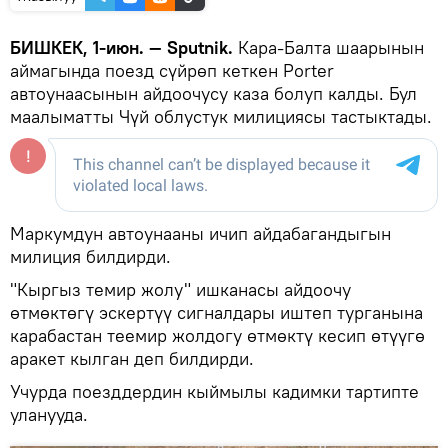
БИШКЕК, 1-июн. — Sputnik.
Кара-Балта шаарынын
аймагында поезд сүйрөп кеткен Porter
автоунаасынын айдоочусу каза болуп калды. Бул
маалыматты Чүй облустук милициясы тастыктады.
Маркумдун автоунааны ичип айдабагандыгын
милиция билдирди.
"Кыргыз темир жолу" ишканасы айдоочу
өтмөктөгү эскертүү сигналдары иштеп турганына
карабастан теемир жолдогу өтмөктү кесип өтүүгө
аракет кылган деп билдирди.
Учурда поезддердин кыймылы кадимки тартипте
уланууда.