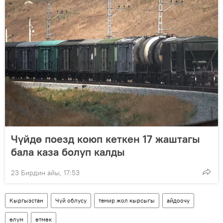
Чүйдө поезд коюп кеткен 17 жаштагы
бала каза болуп калды
23 Бирдин айы, 17:53
Кыргызстан
Чүй облусу
темир жол кырсыгы
айдоочу
өлүм
өтмөк