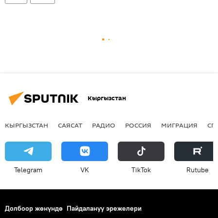
Кыргызстан
КЫРГЫЗСТАН
САЯСАТ
РАДИО
РОССИЯ
МИГРАЦИЯ
СП
Telegram
VK
ТikТоk
Rutube
Долбоор жөнүндө
Пайдалануу эрежелери