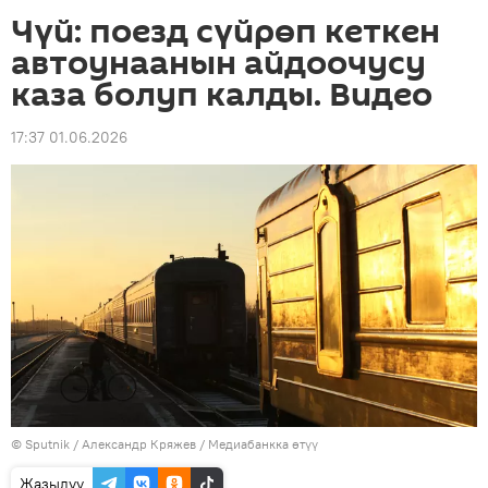
Чүй: поезд сүйрөп кеткен
автоунаанын айдоочусу
каза болуп калды. Видео
17:37 01.06.2026
©
Sputnik
/ Александр Кряжев
/
Медиабанкка өтүү
Жазылуу