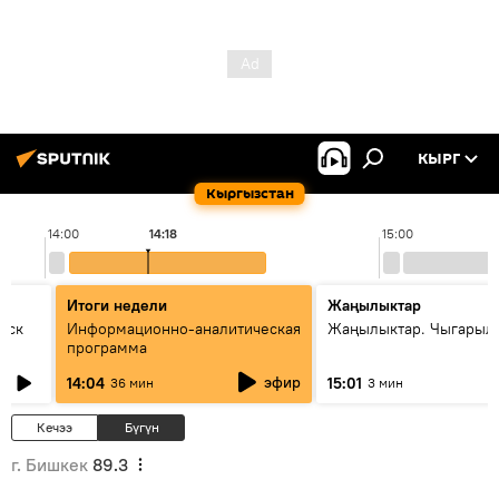
КЫРГ
Кыргызстан
14:00
14:18
15:00
Итоги недели
Жаңылыктар
уск
Информационно-аналитическая
Жаңылыктар. Чыгарыл
программа
эфир
14:04
15:01
36 мин
3 мин
Кечээ
Бүгүн
г. Бишкек
89.3