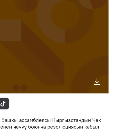
н Башкы ассамблеясы Кыргызстандын Чек
менен чечүү боюнча резолюциясын кабыл