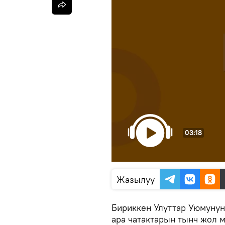
03:18
Жазылуу
Бириккен Улуттар Уюмуну
ара чатактарын тынч жол 