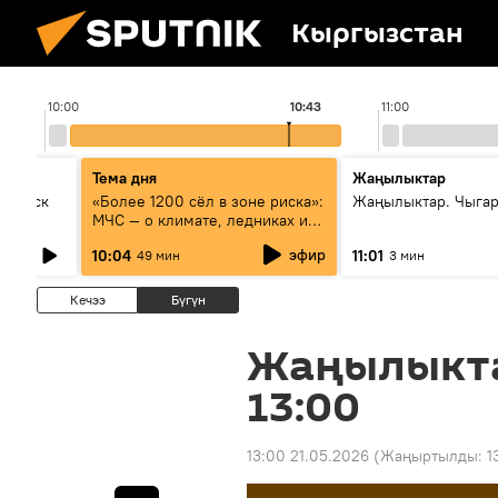
Кыргызстан
10:00
10:43
11:00
Тема дня
Жаңылыктар
Выпуск
«Более 1200 сёл в зоне риска»:
Жаңылыктар. Чыгар
МЧС — о климате, ледниках и
системе оповещения
эфир
10:04
11:01
49 мин
3 мин
населения
Кечээ
Бүгүн
Жаңылыкт
13:00
13:00 21.05.2026
(Жаңыртылды:
1