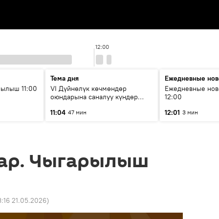
12:00
Тема дня
Ежедневные нов
ылыш 11:00
VI Дүйнөлүк көчмөндөр
Ежедневные нов
оюндарына саналуу күндөр
12:00
калды: даярдык иштери кайсы
11:04
12:01
47 мин
3 мин
этапка жетти?
ар. Чыгарылыш
3:16 21.05.2026
)