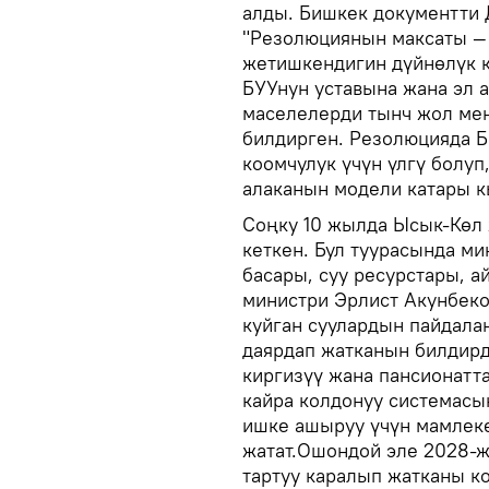
алды. Бишкек документти 
"Резолюциянын максаты —
жетишкендигин дүйнөлүк к
БУУнун уставына жана эл 
маселелерди тынч жол мен
билдирген. Резолюцияда 
коомчулук үчүн үлгү болу
алаканын модели катары 
Соңку 10 жылда Ысык-Көл 
кеткен. Бул туурасында м
басары, суу ресурстары, а
министри Эрлист Акунбеко
куйган суулардын пайдал
даярдап жатканын билдирд
киргизүү жана пансионатт
кайра колдонуу системасы
ишке ашыруу үчүн мамлеке
жатат.Ошондой эле 2028-ж
тартуу каралып жатканы к