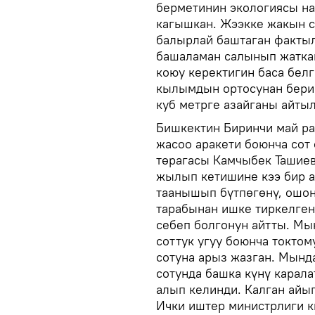
берметинин экологиясы на
кагышкан. Жээкке жакын с
балырлай баштаган факты
башаламан салынып жаткан
коюу керектигин баса бел
кылымдын ортосунан бери
куб метрге азайганы айтыл
Бишкектин Биринчи май ра
жасоо аракети боюнча сот
төрагасы Камчыбек Ташиев
жылып кетишине кээ бир а
таанышып бүтпөгөнү, ошон
тарабынан ишке тиркелге
себеп болгонун айтты. Мы
соттук угуу боюнча токто
сотуна арыз жазган. Мын
сотунда башка күнү карала
алып келинди. Калган айы
Ички иштер министрлиги 