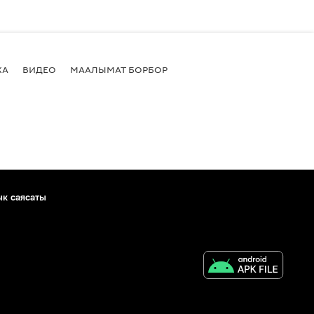
КА
ВИДЕО
МААЛЫМАТ БОРБОР
ык саясаты