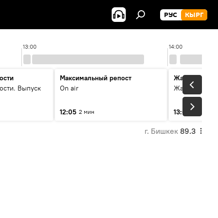
РУС
КЫРГ
13:00
14:00
ости
Максимальный репост
Жаңылыктар
ости. Выпуск
On air
Жаңылыктар.
12:05
13:01
2 мин
3 мин
г. Бишкек
89.3