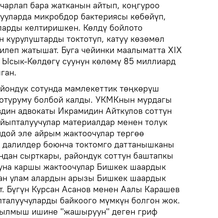
чарлап бара жатканын айтып, коңгуроо
ууларда микробдор бактериясы көбөйүп,
ларды келтиришкен. Көлдү бойлото
 курулуштарды токтотуп, катуу көзөмөл
гилеп жатышат. Буга чейинки маалыматта XIX
 Ысык-Көлдөгү суунун көлөмү 85 миллиард
ган.
йондук сотунда мамлекеттик төңкөрүш
 отуруму болбой калды. УКМКнын мурдагы
дин адвокаты Икрамидин Айткулов соттун
йыпталуучулар материалдар менен толук
дой эле айрым жактоочулар тергөө
н далилдер боюнча токтомго даттанышканы
ндан сырткары, райондук соттун баштапкы
муна каршы жактоочулар Бишкек шаардык
дан улам алардын арызы Бишкек шаардык
т. Бүгүн Курсан Асанов менен Аалы Карашев
пталуучуларды байкоого мүмкүн болгон жок.
кылмыш ишине "жашыруун" деген гриф