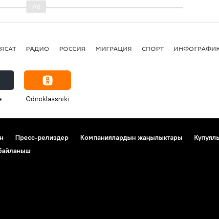
ЯСАТ
РАДИО
РОССИЯ
МИГРАЦИЯ
СПОРТ
ИНФОГРАФИ
e
Odnoklassniki
н
Пресс-релиздер
Компаниялардын жаңылыктары
Купуял
 байланыш