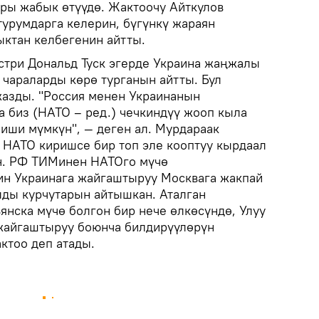
ары жабык өтүүдө. Жактоочу Айткулов
турумдарга келерин, бүгүнкү жараян
ктан келбегенин айтты.
три Дональд Туск эгерде Украина жаңжалы
 чараларды көрө турганын айтты. Бул
азды. "Россия менен Украинанын
а биз (НАТО – ред.) чечкиндүү жооп кыла
лиши мүмкүн", — деген ал. Мурдараак
 НАТО киришсе бир топ эле кооптуу кырдаал
н. РФ ТИМинен НАТОго мүчө
ин Украинага жайгаштыруу Москвага жакпай
ды курчутарын айтышкан. Аталган
янска мүчө болгон бир нече өлкөсүндө, Улуу
жайгаштыруу боюнча билдирүүлөрүн
ктоо деп атады.