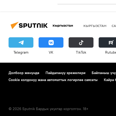
Кыргызстан
КЫРГЫЗСТАН
СА
Telegram
VK
ТikТоk
Rutub
Долбоор жөнүндө
Пайдалануу эрежелери
Байланыш үчү
Cookie колдонуу жана автоматтык логирлөө саясаты
Кайра
© 2026 Sputnik Бардык укуктар корголгон. 18+