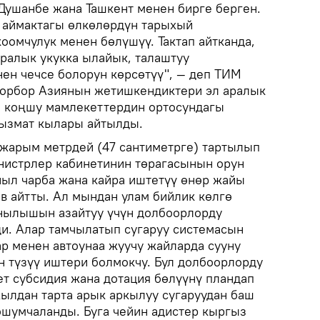
Душанбе жана Ташкент менен бирге берген.
 аймактагы өлкөлөрдүн тарыхый
оомчулук менен бөлүшүү. Тактап айтканда,
аралык укукка ылайык, талаштуу
ен чечсе болорун көрсөтүү", — деп ТИМ
Борбор Азиянын жетишкендиктери эл аралык
п, коңшу мамлекеттердин ортосундагы
кызмат кылары айтылды.
жарым метрдей (47 сантиметрге) тартылып
инистрлер кабинетинин төрагасынын орун
йыл чарба жана кайра иштетүү өнөр жайы
в айтты. Ал мындан улам бийлик көлгө
анылышын азайтуу үчүн долбоорлорду
и. Алар тамчылатып сугаруу системасын
ар менен автоунаа жуучу жайларда сууну
н түзүү иштери болмокчу. Бул долбоорлорду
т субсидия жана дотация бөлүүнү пландап
ылдан тарта арык аркылуу сугаруудан баш
ошумчаланды. Буга чейин адистер кыргыз