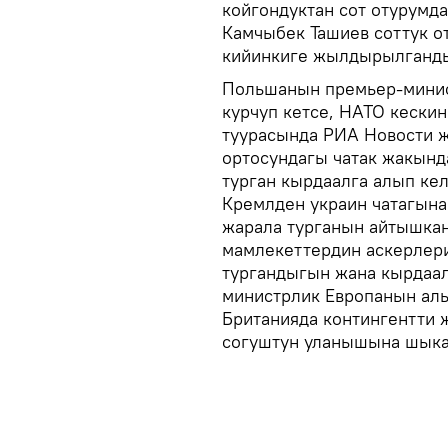
койгондуктан сот отурумд
Камчыбек Ташиев соттук о
кийинкиге жылдырылганды
Польшанын премьер-минис
курчуп кетсе, НАТО кескин
туурасында РИА Новости ж
ортосундагы чатак жакынд
турган кырдаалга алып ке
Кремлден украин чатагына
жарала турганын айтышка
мамлекеттердин аскерлер
тургандыгын жана кырдаал
министрлик Европанын аль
Британияда контингентти 
согуштун уланышына шыка