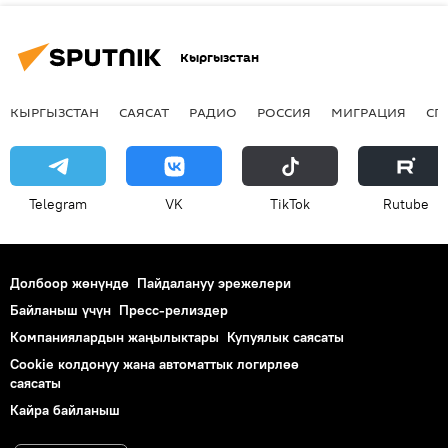
Кыргызстан
КЫРГЫЗСТАН
САЯСАТ
РАДИО
РОССИЯ
МИГРАЦИЯ
СП
Telegram
VK
ТikТоk
Rutube
Долбоор жөнүндө
Пайдалануу эрежелери
Байланыш үчүн
Пресс-релиздер
Компаниялардын жаңылыктары
Купуялык саясаты
Cookie колдонуу жана автоматтык логирлөө
саясаты
Кайра байланыш