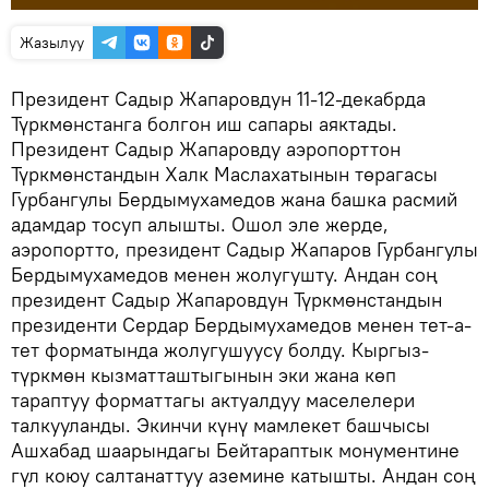
Жазылуу
Президент Садыр Жапаровдун 11-12-декабрда
Түркмөнстанга болгон иш сапары аяктады.
Президент Садыр Жапаровду аэропорттон
Түркмөнстандын Халк Маслахатынын төрагасы
Гурбангулы Бердымухамедов жана башка расмий
адамдар тосуп алышты. Ошол эле жерде,
аэропортто, президент Садыр Жапаров Гурбангулы
Бердымухамедов менен жолугушту. Андан соң
президент Садыр Жапаровдун Түркмөнстандын
президенти Сердар Бердымухамедов менен тет-а-
тет форматында жолугушуусу болду. Кыргыз-
түркмөн кызматташтыгынын эки жана көп
тараптуу форматтагы актуалдуу маселелери
талкууланды. Экинчи күнү мамлекет башчысы
Ашхабад шаарындагы Бейтараптык монументине
гүл коюу салтанаттуу аземине катышты. Андан соң