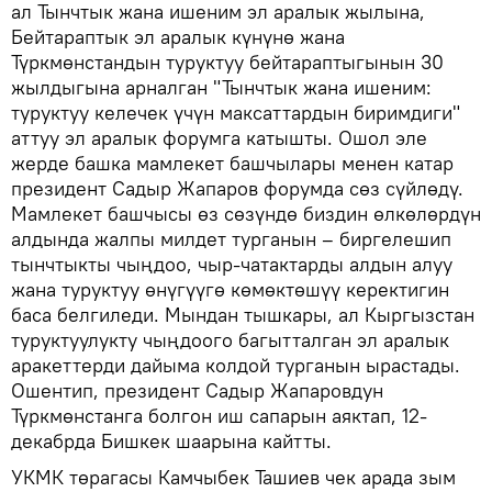
ал Тынчтык жана ишеним эл аралык жылына,
Бейтараптык эл аралык күнүнө жана
Түркмөнстандын туруктуу бейтараптыгынын 30
жылдыгына арналган "Тынчтык жана ишеним:
туруктуу келечек үчүн максаттардын биримдиги"
аттуу эл аралык форумга катышты. Ошол эле
жерде башка мамлекет башчылары менен катар
президент Садыр Жапаров форумда сөз сүйлөдү.
Мамлекет башчысы өз сөзүндө биздин өлкөлөрдүн
алдында жалпы милдет турганын – биргелешип
тынчтыкты чыңдоо, чыр-чатактарды алдын алуу
жана туруктуу өнүгүүгө көмөктөшүү керектигин
баса белгиледи. Мындан тышкары, ал Кыргызстан
туруктуулукту чыңдоого багытталган эл аралык
аракеттерди дайыма колдой турганын ырастады.
Ошентип, президент Садыр Жапаровдун
Түркмөнстанга болгон иш сапарын аяктап, 12-
декабрда Бишкек шаарына кайтты.
УКМК төрагасы Камчыбек Ташиев чек арада зым