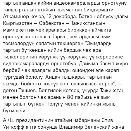
тартылгандан кийин видеокамераларды орнотууну
тапшырганын атайын кызматтан билдиришти.
Аткаминер кечээ, 12-декабрда, Баткен облусундагы
Кыргызстан — Өзбекстан — Тажикстандын
мамлекеттик чек аралары бириккен аймакта
орнотулган стелага барып, чек арадагы зым
тосмолордун сапатын текшерген."Зымдарды
тартып бүткөндөн кийин бардык чек ара
тилкелеринин көрүнүктүү-көрүнүктүү жерлерине
видеокамараларды орнотобуз. Дайыма басып жүрө
бербей чек арадагы абалды ошондон эле карап
тургудай бололу. Андан тышкары, тартылган
зымды бойлото сөзсүз жол салынышы керек", —
деген Ташиев. Белгилей кетсек, учурда Тажикстан
менен болгон чек аранын 80 пайызына зым
тартылып бүткөн. Толугу менен кийинки жылы
бүтмөкчү.
АКШ президентинин атайын чабарманы Стив
Уиткофф апта соңунда Владимир Зеленский жана