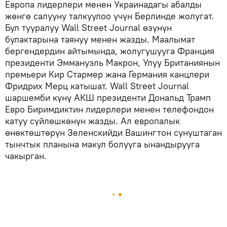
Европа лидерлери менен Украинадагы абалды
жөнгө салууну талкуулоо үчүн Берлинде жолугат.
Бул тууралуу Wall Street Journal өзүнүн
булактарына таянуу менен жазды. Маалымат
бергендердин айтымында, жолугушууга Франция
президенти Эммануэль Макрон, Улуу Британиянын
премьери Кир Стармер жана Германия канцлери
Фридрих Мерц катышат. Wall Street Journal
шаршемби күнү АКШ президенти Дональд Трамп
Евро Биримдиктин лидерлери менен телефондон
катуу сүйлөшкөнүн жазды. Ал европалык
өнөктөштөрүн Зеленскийди Вашингтон сунуштаган
тынчтык планына макул болууга ынандырууга
чакырган.