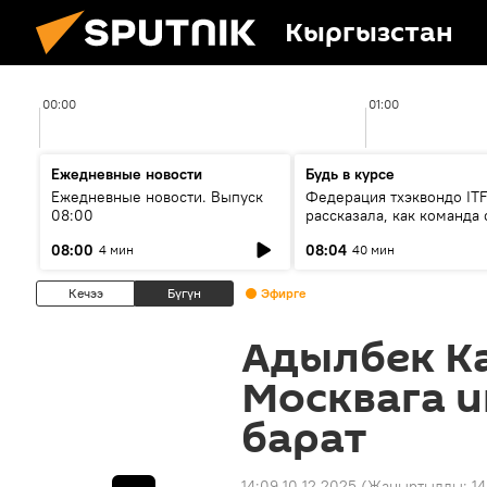
Кыргызстан
00:00
01:00
Ежедневные новости
Будь в курсе
Ежедневные новости. Выпуск
Федерация тхэквондо IT
08:00
рассказала, как команда 
жертвой мошенников
08:00
08:04
4 мин
40 мин
Кечээ
Бүгүн
Эфирге
Адылбек К
Москвага 
барат
14:09 10.12.2025
(Жаңыртылды:
14