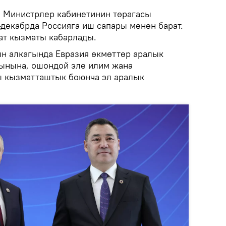
.
Министрлер кабинетинин төрагасы
-декабрда Россияга иш сапары менен барат.
ат кызматы кабарлады.
н алкагында Евразия өкмөттөр аралык
ынына, ошондой эле илим жана
ы кызматташтык боюнча эл аралык