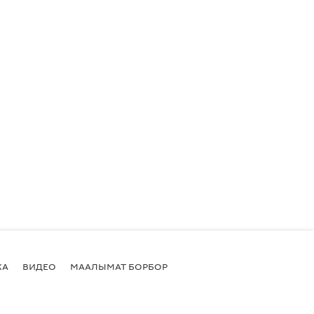
КА
ВИДЕО
МААЛЫМАТ БОРБОР