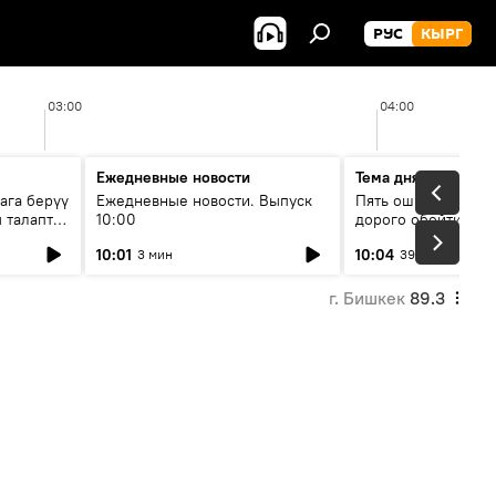
РУС
КЫРГ
03:00
04:00
Ежедневные новости
Тема дня
ага берүү
Ежедневные новости. Выпуск
Пять ошибок котор
 талаптар
10:00
дорого обойтись п
жилья
10:01
10:04
3 мин
39 мин
г. Бишкек
89.3