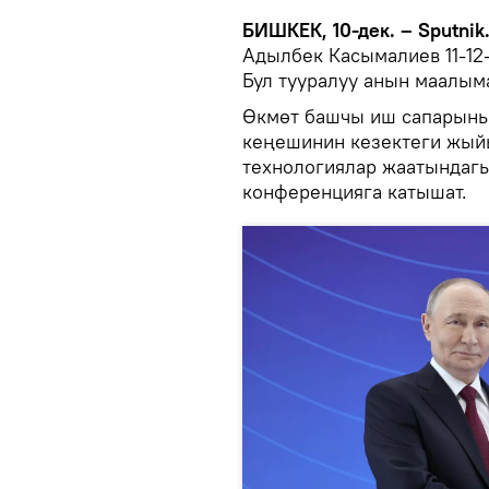
БИШКЕК, 10-дек. – Sputnik
Адылбек Касымалиев 11-12
Бул тууралуу анын маалым
Өкмөт башчы иш сапарыны
кеңешинин кезектеги жый
технологиялар жаатындаг
конференцияга катышат.