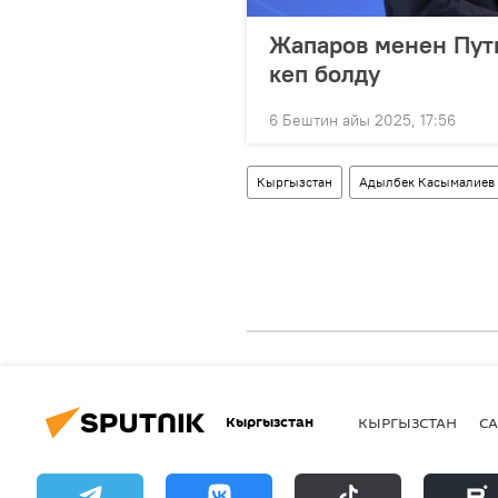
Жапаров менен Пут
кеп болду
6 Бештин айы 2025, 17:56
Кыргызстан
Адылбек Касымалиев
Кыргызстан
КЫРГЫЗСТАН
СА