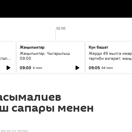
02:00
Жаңылыктар
Күн башат
F
Жаңылыктар. Чыгарылыш
Жерди 49 жылга ижар
стала
09:00
тартиби өзгөрөт: жаңы
эмнени көздөйт?
09:00
09:05
4 мин
44 мин
асымалиев
иш сапары менен
:33 10.12.2025
)