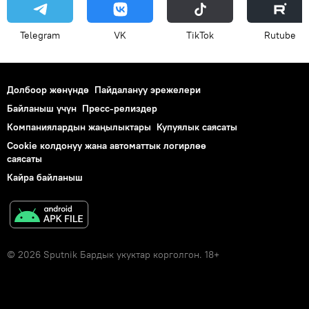
Telegram
VK
ТikТоk
Rutube
Долбоор жөнүндө
Пайдалануу эрежелери
Байланыш үчүн
Пресс-релиздер
Компаниялардын жаңылыктары
Купуялык саясаты
Cookie колдонуу жана автоматтык логирлөө
саясаты
Кайра байланыш
© 2026 Sputnik Бардык укуктар корголгон. 18+