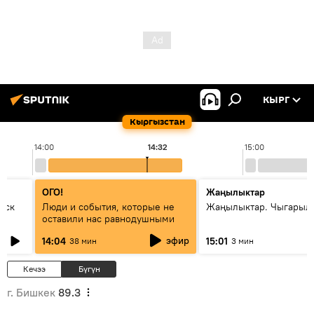
КЫРГ
Кыргызстан
14:00
14:32
15:00
ОГО!
Жаңылыктар
уск
Люди и события, которые не
Жаңылыктар. Чыгарыл
оставили нас равнодушными
эфир
14:04
15:01
38 мин
3 мин
Кечээ
Бүгүн
г. Бишкек
89.3