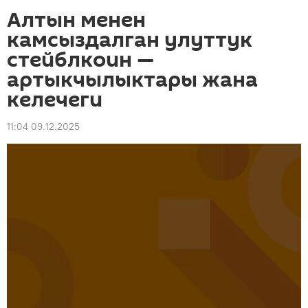
Алтын менен
камсыздалган улуттук
стейблкоин —
артыкчылыктары жана
келечеги
11:04 09.12.2025