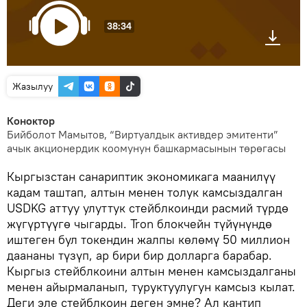
38:34
Жазылуу
Коноктор
Бийболот Мамытов, “Виртуалдык активдер эмитенти”
ачык акционердик коомунун башкармасынын төрөгасы
Кыргызстан санариптик экономикага маанилүү
кадам таштап, алтын менен толук камсыздалган
USDKG аттуу улуттук стейблкоинди расмий түрдө
жүгүртүүгө чыгарды. Tron блокчейн түйүнүндө
иштеген бул токендин жалпы көлөмү 50 миллион
даананы түзүп, ар бири бир долларга барабар.
Кыргыз стейблкоини алтын менен камсыздалганы
менен айырмаланып, туруктуулугун камсыз кылат.
Деги эле стейблкоин деген эмне? Ал кантип