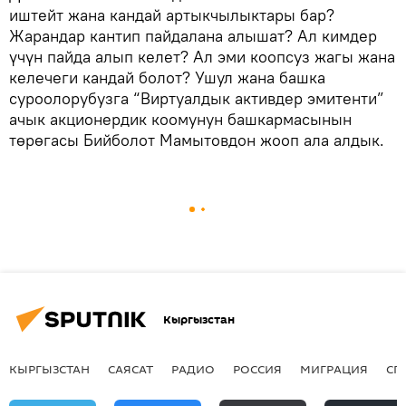
иштейт жана кандай артыкчылыктары бар?
Жарандар кантип пайдалана алышат? Ал кимдер
үчүн пайда алып келет? Ал эми коопсуз жагы жана
келечеги кандай болот? Ушул жана башка
суроолорубузга “Виртуалдык активдер эмитенти”
ачык акционердик коомунун башкармасынын
төрөгасы Бийболот Мамытовдон жооп ала алдык.
Кыргызстан
КЫРГЫЗСТАН
САЯСАТ
РАДИО
РОССИЯ
МИГРАЦИЯ
СП