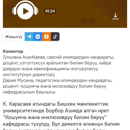
41:24
Жазылуу
Коноктор
Гульзана Асанбаева, саясий илимдердин кандидаты,
доцент, үзгүлтүксүз аралыктан билим берүү, кайра
даярдоо жана квалификацияны жогорулатуу
институтунун директору
Дария Мусина, педагогика илимдердин кандидаты,
доцент- кошумча жана иклюзивдүү билим беруу
кафедрасынын башчысы
К. Карасаев атындагы Бишкек мамлекеттик
университетинде Борбор Азияда алгач ирет
“Кошумча жана инклюзивдүү билим берүү”
кафедрасы түзүлдү. Бул демилге өлкөнүн билим