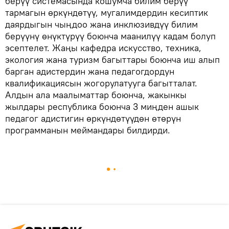
берүү системасында кошумча билим берүү
тармагын өркүндөтүү, мугалимдердин кесиптик
даярдыгын чыңдоо жана инклюзивдүү билим
берүүнү өнүктүрүү боюнча маанилүү кадам болуп
эсептелет. Жаңы кафедра искусство, техника,
экология жана туризм багыттары боюнча иш алып
барган адистердин жана педагогдордун
квалификациясын жогорулатууга багытталат.
Алдын ала маалыматтар боюнча, жакынкы
жылдары республика боюнча 3 миңден ашык
педагог адистигин өркүндөтүүдөн өтөрүн
программанын меймандары билдирди.