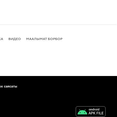
КА
ВИДЕО
МААЛЫМАТ БОРБОР
ык саясаты