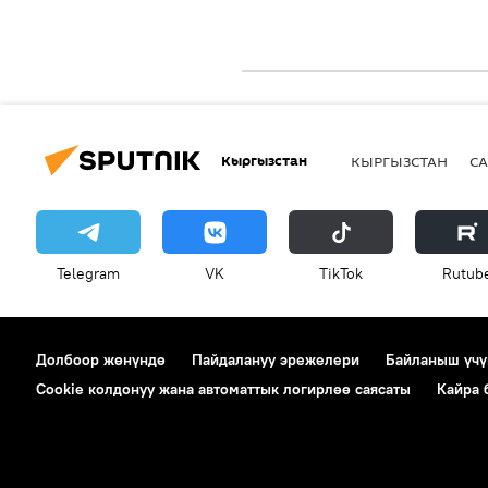
Кыргызстан
КЫРГЫЗСТАН
СА
Telegram
VK
ТikТоk
Rutub
Долбоор жөнүндө
Пайдалануу эрежелери
Байланыш үчү
Cookie колдонуу жана автоматтык логирлөө саясаты
Кайра