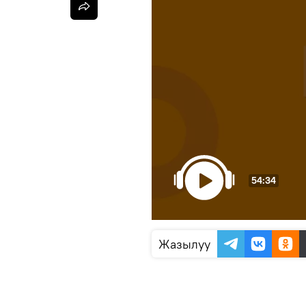
54:34
Жазылуу