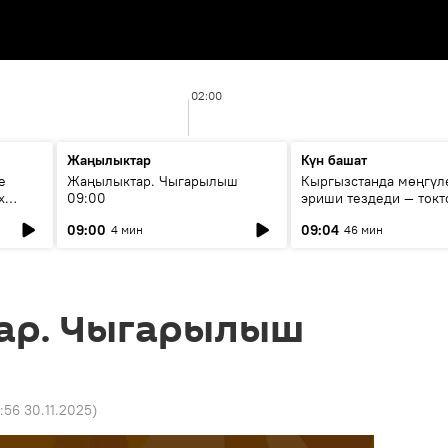
02:00
Жаңылыктар
Күн башат
е
Жаңылыктар. Чыгарылыш
Кыргызстанда мөңгүл
х
09:00
эриши тездеди — токт
мүмкүн эмеспи?
09:00
09:04
4 мин
46 мин
ар. Чыгарылыш
3:56 30.11.2025
)