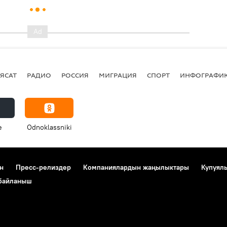
ЯСАТ
РАДИО
РОССИЯ
МИГРАЦИЯ
СПОРТ
ИНФОГРАФИ
e
Odnoklassniki
н
Пресс-релиздер
Компаниялардын жаңылыктары
Купуял
 байланыш