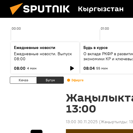
Кыргызстан
00:00
01:00
Ежедневные новости
Будь в курсе
Ежедневные новости. Выпуск
О вкладе РКФР в развити
08:00
экономики КР и ключевы
секторах до 2030 года
08:00
08:04
4 мин
55 мин
Кечээ
Бүгүн
Эфирге
Жаңылыкт
13:00
13:00 30.11.2025
(Жаңыртылды:
1