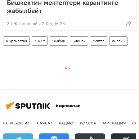
Бишкектин мектептери карантинге
жабылбайт
20 Жетинин айы 2025, 16:28
Кыргызстан
ЖККУ
жыйын
Бишкек
мектеп
онлайн
Кыргызстан
КЫРГЫЗСТАН
САЯСАТ
РАДИО
РОССИЯ
МИГРАЦИЯ
СП