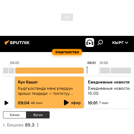
КЫРГ
Кыргызстан
09:00
09:51
10:00
Күн башат
Ежедневные новости
Кыргызстанда мөңгүлөрдүн
Ежедневные новости. 
эриши тездеди — токтотуу
10:00
мүмкүн эмеспи?
эфир
09:04
10:01
46 мин
7 мин
Кечээ
Бүгүн
г. Бишкек
89.3