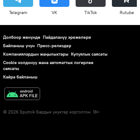
Telegram
VK
ТikТоk
Rutube
Долбоор жөнүндө
Пайдалануу эрежелери
Байланыш үчүн
Пресс-релиздер
Компаниялардын жаңылыктары
Купуялык саясаты
Cookie колдонуу жана автоматтык логирлөө
саясаты
Кайра байланыш
© 2026 Sputnik Бардык укуктар корголгон. 18+