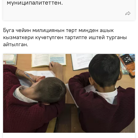
муниципалитеттен.
Буга чейин милициянын төрт миңден ашык
кызматкери күчөтүлгөн тартипте иштей турганы
айтылган.