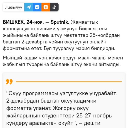
Жазылуу
БИШКЕК, 24-ноя. — Sputnik.
Жамааттык
коопсуздук келишими уюмунун Бишкектеги
жыйынына байланыштуу мектептер 25-ноябрдан
баштап 2-декабрга чейин окутуунун онлайн
форматына өтөт. Бул тууралуу мэрия билдирди.
Мындай кадам чоң көчөлөрдүн маал-маалы менен
жабылып турарына байланыштуу экени айтылды.
"Окуу программасы үзгүлтүккө учурабайт.
2-декабрдан баштап окуу кадимки
форматта уланат. Жогорку окуу
жайларынын студенттери 25-27-ноябрь
күндөрү аралыктан окуйт", — дешти