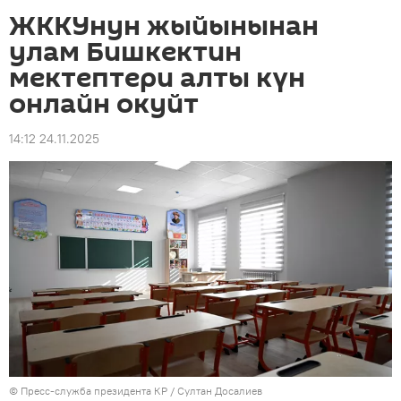
ЖККУнун жыйынынан
улам Бишкектин
мектептери алты күн
онлайн окуйт
14:12 24.11.2025
©
Пресс-служба президента КР / Султан Досалиев