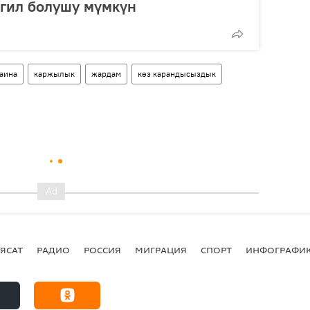
згил болушу мүмкүн
аина
каржылык
жардам
көз карандысыздык
ЯСАТ
РАДИО
РОССИЯ
МИГРАЦИЯ
СПОРТ
ИНФОГРАФИ