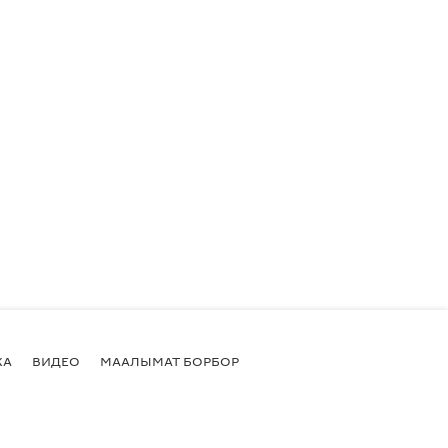
КА
ВИДЕО
МААЛЫМАТ БОРБОР