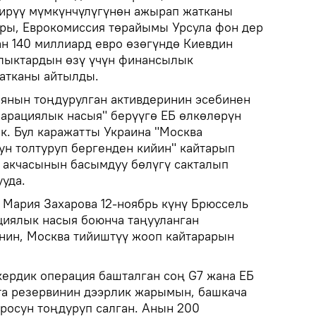
тирүү мүмкүнчүлүгүнөн ажырап жатканы
ры, Еврокомиссия төрайымы Урсула фон дер
ан 140 миллиард евро өзөгүндө Киевдин
алыктардын өзү үчүн финансылык
атканы айтылды.
янын тоңдурулган активдеринин эсебинен
парациялык насыя" берүүгө ЕБ өлкөлөрүн
к. Бул каражатты Украина "Москва
н толтуруп бергенден кийин" кайтарып
 акчасынын басымдуу бөлүгү сакталып
уда.
Мария Захарова 12-ноябрь күнү Брюссель
циялык насыя боюнча таңууланган
нин, Москва тийиштүү жооп кайтарарын
кердик операция башталган соң G7 жана ЕБ
та резервинин дээрлик жарымын, башкача
вросун тоңдуруп салган. Анын 200