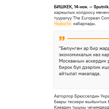
БИШКЕК, 14-ноя. — Sputnik
каржылык колдоосу менен 
тууралуу The European Co
Новости
кабарлады.
"Бөлүнгөн ар бир жар
экономикалык көз ка
Москванын аскердик 
бирок бул дээрлик иш
айтылат макалада.
Авторлор Брюсселдин Укр
баары тескери жыйынтык 
Киевдин тышкы чечимдерд