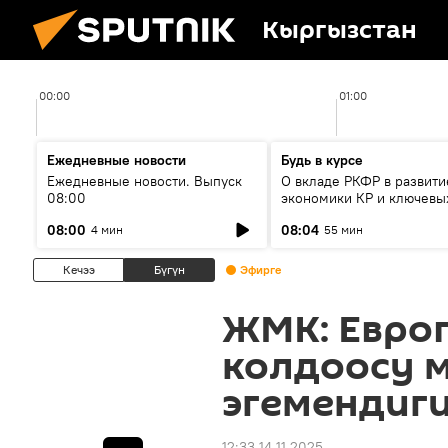
Кыргызстан
00:00
01:00
Ежедневные новости
Будь в курсе
Ежедневные новости. Выпуск
О вкладе РКФР в развити
08:00
экономики КР и ключевы
секторах до 2030 года
08:00
08:04
4 мин
55 мин
Кечээ
Бүгүн
Эфирге
ЖМК: Евро
колдоосу 
эгемендиг
12:33 14.11.2025