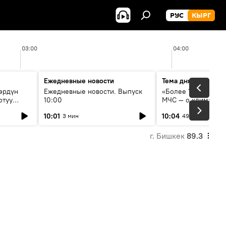
РУС
КЫРГ
03:00
04:00
Ежедневные новости
Тема дня
өрдүн
Ежедневные новости. Выпуск
«Более 1200 сёл в 
отуу
10:00
МЧС — о климате, 
системе оповещен
10:01
10:04
3 мин
49 мин
населения
г. Бишкек
89.3