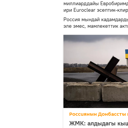
миллиарддайы Евробиримд
ири Euroclear эсептик-кли
Россия мындай кадамдарды
эле эмес, мамлекеттик акт
Россиянын Донбассты 
ЖМК: алдыдагы кыш