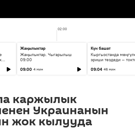
02:00
Жаңылыктар
Күн башат
е
Жаңылыктар. Чыгарылыш
Кыргызстанда мөңгүл
х
09:00
эриши тездеди — токт
мүмкүн эмеспи?
09:00
09:04
4 мин
46 мин
па каржылык
менен Украинанын
ин жок кылууда