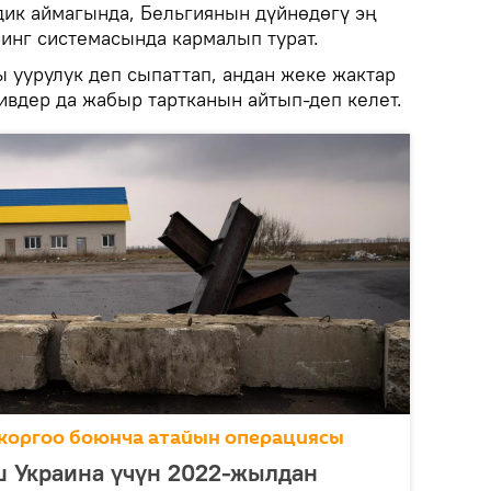
ик аймагында, Бельгиянын дүйнөдөгү эң
ринг системасында кармалып турат.
 уурулук деп сыпаттап, андан жеке жактар
ивдер да жабыр тартканын айтып-деп келет.
коргоо боюнча атайын операциясы
 Украина үчүн 2022-жылдан