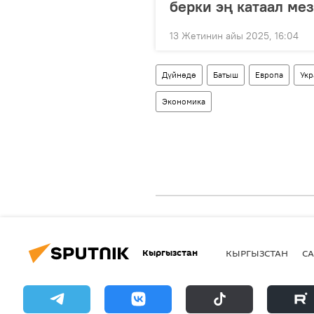
берки эң катаал ме
13 Жетинин айы 2025, 16:04
Дүйнөдө
Батыш
Европа
Укр
Экономика
Кыргызстан
КЫРГЫЗСТАН
СА