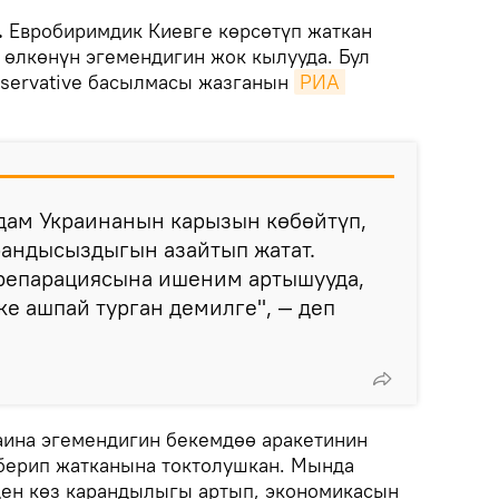
.
Евробиримдик Киевге көрсөтүп жаткан
өлкөнүн эгемендигин жок кылууда. Бул
nservative басылмасы жазганын
РИА 
дам Украинанын карызын көбөйтүп,
рандысыздыгын азайтып жатат.
репарациясына ишеним артышууда,
ке ашпай турган демилге", — деп
аина эгемендигин бекемдөө аракетинин
берип жатканына токтолушкан. Мында
ен көз карандылыгы артып, экономикасын