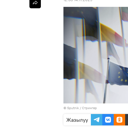
©
Sputnik
/ Стрингер
Жазылуу