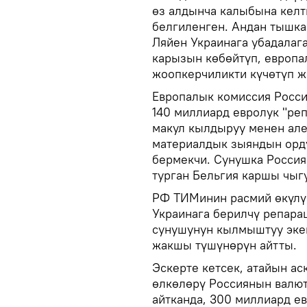
өз алдынча калыбына кел
белгиленген. Андан тышка
Ляйен Украинага убадалаг
карызын көбөйтүп, европ
жоопкерчиликти күчөтүп ж
Европалык комиссия Росси
140 миллиард евролук "ре
макул кылдыруу менен але
материалдык зыяндын орду
бермекчи. Сунушка Россия
турган Бельгия каршы чыгу
РФ ТИМинин расмий өкүлү 
Украинага берилчү репара
сунушунун кылмыштуу эке
жакшы түшүнөрүн айтты.
Эскерте кетсек, атайын ас
өлкөлөрү Россиянын валю
айтканда, 300 миллиард е