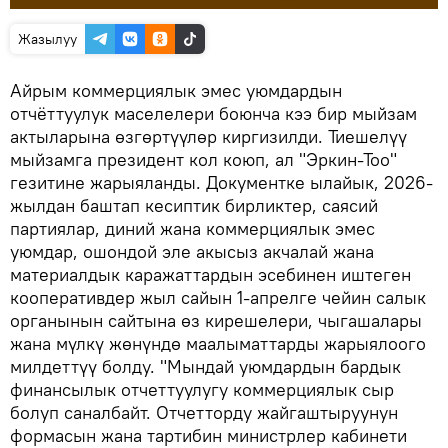
Жазылуу
Айрым коммерциялык эмес уюмдардын
отчёттуулук маселелери боюнча кээ бир мыйзам
актыларына өзгөртүүлөр киргизилди. Тиешелүү
мыйзамга президент кол коюп, ал "Эркин-Тоо"
гезитине жарыяланды. Документке ылайык, 2026-
жылдан баштап кесиптик бирликтер, саясий
партиялар, диний жана коммерциялык эмес
уюмдар, ошондой эле акысыз акчалай жана
материалдык каражаттардын эсебинен иштеген
кооперативдер жыл сайын 1-апрелге чейин салык
органынын сайтына өз кирешелери, чыгашалары
жана мүлкү жөнүндө маалыматтарды жарыялоого
милдеттүү болду. "Мындай уюмдардын бардык
финансылык отчеттуулугу коммерциялык сыр
болуп саналбайт. Отчетторду жайгаштыруунун
формасын жана тартибин министрлер кабинети