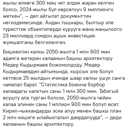
жылы өлкөгө 300 миң чет элдик жаран келген
болсо, 2024-жылы бул көрсөткүч 9 миллионго
жеткен", — деп айтылат документтин
негиздемесинде. Андан тышкары, былтыр эле
туристтик объектилерди курууга жана жаңылоого
23 миллиард сомдон ашык инвестиция
жумшалганы белгиленген.
Бишкектин калкы 2050-жылга 1 млн 900 мин
адамга жетерин калаанын башкы архитектору
Медер Кыдырмаев божомолдоду. Медер
Кыдырмаевдин айтымында, кырсык эле болуп
кетпесе 25 жылдын ичинде шаар калкы ушул санга
чамалап барат. "Статистика боюнча борбор
калаадагы калктын саны 1 млн 300 мин. Табигый
өсүштү ала турган болсок, 2050-жылга чейин
калаа элинин саны 1 мллион 900 мин болуп өсөт.
Кирип-чыккандарды эске алуу менен башкы план
2 млн кишиге ылайыкталып даярдалууда", — деди
калаанын башкы архитектору.