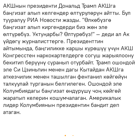
АКШнын президенти Дональд Трамп АКШга
баңгизат алып келгендер өлтүрүлөрүн айтты. Бул
тууралуу РИА Новости жазды. "Өлкөбүзгө
баңгизат алып киргендерди биз жөн эле
өлтүрөбүз. Уктуңарбы? Өлтүрөбүз!" — деди ал Ак
үйдөгү журналисттерге. Президенттин
айтымында, баңгиликке каршы күрөшүү үчүн АКШ
Конгресстен наркокартелдерге согуш жарыялоону
бекитип берүүнү суранып отурбайт. Трамп ошондой
эле Си Цзиньпин менен дагы Кытайдан АКШга
аткезчилик менен ташылган фентанил көйгөйүн
талкуулай турганын белгилеген. Ошондой эле
Колумбиядагы баңгизат өндүрүшү чоң көйгөй
жаратып келерин кошумчалаган. Америкалык
лидер Колумбиянын президентин бандит деп
атаган.