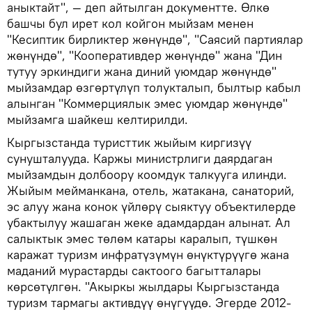
аныктайт", — деп айтылган документте. Өлкө
башчы бул ирет кол койгон мыйзам менен
"Кесиптик бирликтер жөнүндө", "Саясий партиялар
жөнүндө", "Кооперативдер жөнүндө" жана "Дин
тутуу эркиндиги жана диний уюмдар жөнүндө"
мыйзамдар өзгөртүлүп толукталып, былтыр кабыл
алынган "Коммерциялык эмес уюмдар жөнүндө"
мыйзамга шайкеш келтирилди.
Кыргызстанда туристтик жыйым киргизүү
сунушталууда. Каржы министрлиги даярдаган
мыйзамдын долбоору коомдук талкууга илинди.
Жыйым мейманкана, отель, жатакана, санаторий,
эс алуу жана конок үйлөрү сыяктуу объектилерде
убактылуу жашаган жеке адамдардан алынат. Ал
салыктык эмес төлөм катары каралып, түшкөн
каражат туризм инфратүзүмүн өнүктүрүүгө жана
маданий мурастарды сактоого багытталары
көрсөтүлгөн. "Акыркы жылдары Кыргызстанда
туризм тармагы активдүү өнүгүүдө. Эгерде 2012-