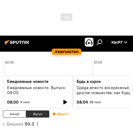
КЫРГ
Кыргызстан
00:00
01:00
Ежедневные новости
Будь в курсе
Ежедневные новости. Выпуск
Среда вместо воскресенья и
08:00
другие новшества: как будут
проходить выборы в КР?
08:00
08:04
4 мин
38 мин
Кечээ
Бүгүн
Эфирге
г. Бишкек
89.3