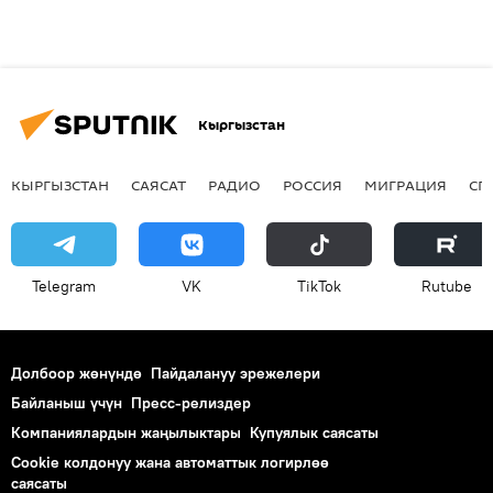
Кыргызстан
КЫРГЫЗСТАН
САЯСАТ
РАДИО
РОССИЯ
МИГРАЦИЯ
СП
Telegram
VK
ТikТоk
Rutube
Долбоор жөнүндө
Пайдалануу эрежелери
Байланыш үчүн
Пресс-релиздер
Компаниялардын жаңылыктары
Купуялык саясаты
Cookie колдонуу жана автоматтык логирлөө
саясаты