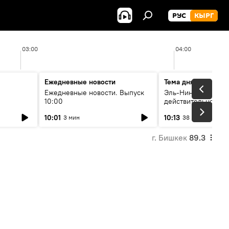
РУС
КЫРГ
03:00
04:00
Ежедневные новости
Тема дня
Ежедневные новости. Выпуск
Эль-Ниньо, жара и 
10:00
действительно вли
 өнүгүү
погоду в Кыргызст
10:01
10:13
3 мин
38 мин
г. Бишкек
89.3