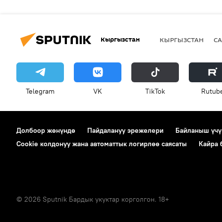
Кыргызстан
КЫРГЫЗСТАН
СА
Telegram
VK
ТikТоk
Rutub
Долбоор жөнүндө
Пайдалануу эрежелери
Байланыш үчү
Cookie колдонуу жана автоматтык логирлөө саясаты
Кайра
© 2026 Sputnik Бардык укуктар корголгон. 18+