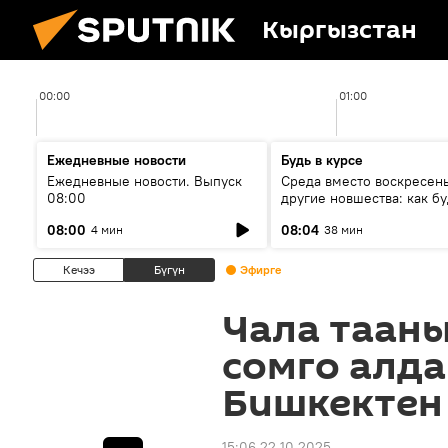
Кыргызстан
00:00
01:00
Ежедневные новости
Будь в курсе
Ежедневные новости. Выпуск
Среда вместо воскресень
08:00
другие новшества: как бу
проходить выборы в КР?
08:00
08:04
4 мин
38 мин
Кечээ
Бүгүн
Эфирге
Чала тааны
сомго алда
Бишкектен
15:06 22.10.2025