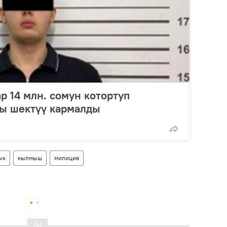
 14 млн. сомун котортуп
гы шектүү кармалды
ык
кылмыш
милиция