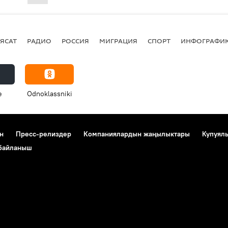
ЯСАТ
РАДИО
РОССИЯ
МИГРАЦИЯ
СПОРТ
ИНФОГРАФИ
e
Odnoklassniki
н
Пресс-релиздер
Компаниялардын жаңылыктары
Купуял
 байланыш