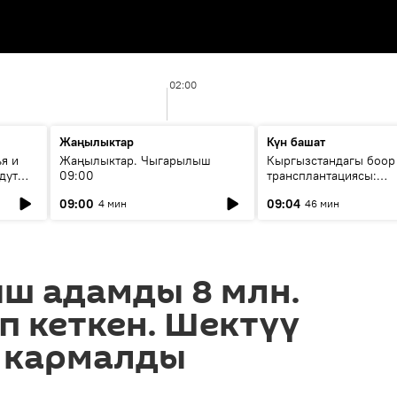
02:00
Жаңылыктар
Күн башат
я и
Жаңылыктар. Чыгарылыш
Кыргызстандагы боор
дут
09:00
трансплантациясы:
жетишкендиктер жана
09:00
09:04
4 мин
46 мин
келечеги
ш адамды 8 млн.
п кеткен. Шектүү
 кармалды