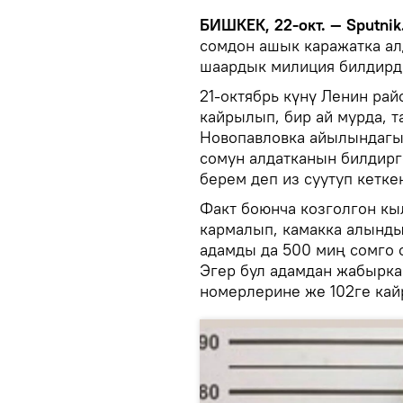
БИШКЕК, 22-окт. — Sputnik
сомдон ашык каражатка ал
шаардык милиция билдирд
21-октябрь күнү Ленин рай
кайрылып, бир ай мурда, т
Новопавловка айылындагы
сомун алдатканын билдирг
берем деп из суутуп кетке
Факт боюнча козголгон к
кармалып, камакка алынды.
адамды да 500 миң сомго 
Эгер бул адамдан жабырка
номерлерине же 102ге кай