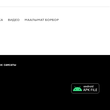
КА
ВИДЕО
МААЛЫМАТ БОРБОР
ык саясаты