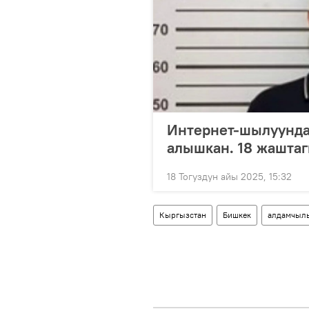
Интернет-шылуундар
алышкан. 18 жашта
18 Тогуздун айы 2025, 15:32
Кыргызстан
Бишкек
алдамчыл