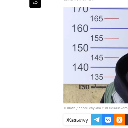
© Фото / пресс-служба УВД Ленинского
Жазылуу