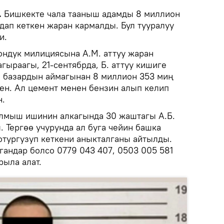
.
Бишкекте чала тааныш адамды 8 миллион
дап кеткен жаран кармалды. Бул тууралуу
и.
ондук милициясына А.М. аттуу жаран
агыраагы, 21-сентябрда, Б. аттуу кишиге
 базардын аймагынан 8 миллион 353 миң
ен. Ал цемент менен бензин алып келип
н.
ылмыш ишинин алкагында 30 жаштагы А.Б.
 Тергөө учурунда ал буга чейин башка
отургузуп кеткени аныкталганы айтылды.
гандар болсо 0779 043 407, 0503 005 581
рыла алат.