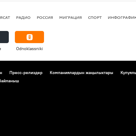
ЯСАТ
РАДИО
РОССИЯ
МИГРАЦИЯ
СПОРТ
ИНФОГРАФИ
e
Odnoklassniki
н
Пресс-релиздер
Компаниялардын жаңылыктары
Купуял
 байланыш