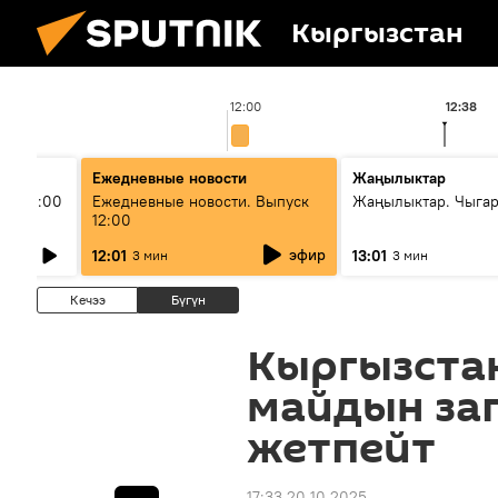
Кыргызстан
12:00
12:38
Ежедневные новости
Жаңылыктар
ыш 11:00
Ежедневные новости. Выпуск
Жаңылыктар. Чыга
12:00
эфир
12:01
13:01
3 мин
3 мин
Кечээ
Бүгүн
Кыргызста
майдын зап
жетпейт
17:33 20.10.2025