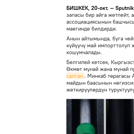
БИШКЕК, 20-окт. — Sputnik
запасы бир айга жетпейт, 
ассоциациясынын башчысы
маегинде билдирди.
Анын айтымында, буга чейи
күйүүчү май импорттолуп 
кошумчалады.
Белгилей кетсек, Кыргызст
Өкмөт мунай жана мунай п
салган
. Минкаб төрагасы 
майдын баасынын негизси
жеткирүүлөрдүн туруктуул