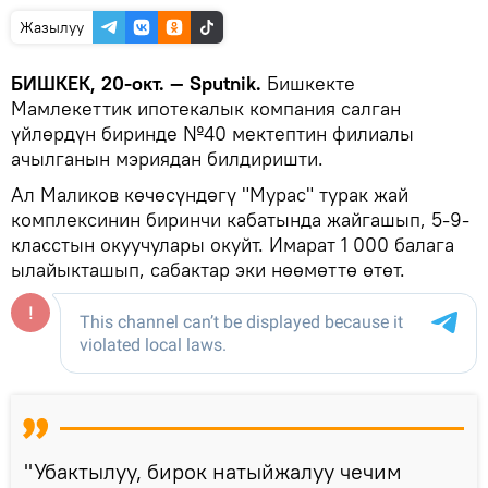
Жазылуу
БИШКЕК, 20-окт. — Sputnik.
Бишкекте
Мамлекеттик ипотекалык компания салган
үйлөрдүн биринде №40 мектептин филиалы
ачылганын мэриядан билдиришти.
Ал Маликов көчөсүндөгү "Мурас" турак жай
комплексинин биринчи кабатында жайгашып, 5-9-
класстын окуучулары окуйт. Имарат 1 000 балага
ылайыкташып, сабактар эки нөөмөттө өтөт.
"Убактылуу, бирок натыйжалуу чечим