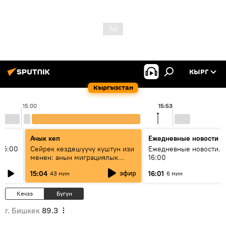
КЫРГ
Кыргызстан
15:00
15:53
Ачык кеп
Ежедневные новости
15:00
Сейрек кездешүүчү куштун изи
Ежедневные новости. 
менен: анын миграциялык
16:00
жолу эмнеден кабар берет?
эфир
15:04
16:01
43 мин
6 мин
Кечээ
Бүгүн
г. Бишкек
89.3