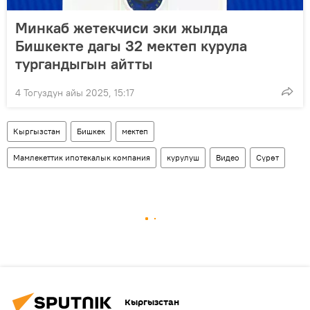
Минкаб жетекчиси эки жылда
Бишкекте дагы 32 мектеп курула
тургандыгын айтты
4 Тогуздун айы 2025, 15:17
Кыргызстан
Бишкек
мектеп
Мамлекеттик ипотекалык компания
курулуш
Видео
Сүрөт
Кыргызстан