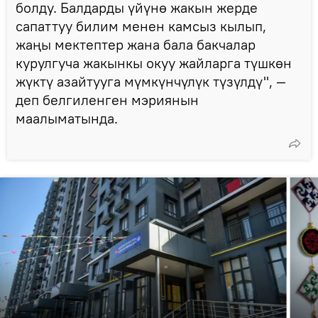
болду. Балдарды үйүнө жакын жерде
сапаттуу билим менен камсыз кылып,
жаңы мектептер жана бала бакчалар
курулгуча жакынкы окуу жайларга түшкөн
жүктү азайтууга мүмкүнчүлүк түзүлдү", —
деп белгиленген мэриянын
маалыматында.