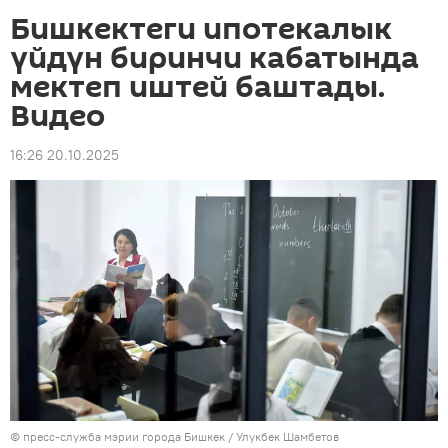
Бишкектеги ипотекалык
үйдүн биринчи кабатында
мектеп иштей баштады.
Видео
16:26 20.10.2025
©
пресс-служба мэрии города Бишкек
/ Улукбек Шамбетов