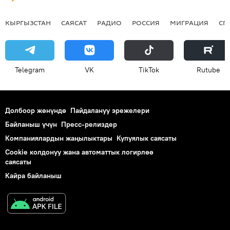
КЫРГЫЗСТАН
САЯСАТ
РАДИО
РОССИЯ
МИГРАЦИЯ
СП
Telegram
VK
ТikТоk
Rutube
Долбоор жөнүндө
Пайдалануу эрежелери
Байланыш үчүн
Пресс-релиздер
Компаниялардын жаңылыктары
Купуялык саясаты
Cookie колдонуу жана автоматтык логирлөө
саясаты
Кайра байланыш