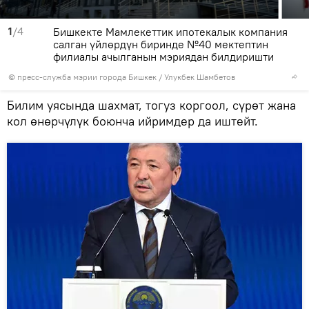
1
/4
Бишкекте Мамлекеттик ипотекалык компания
салган үйлөрдүн биринде №40 мектептин
филиалы ачылганын мэриядан билдиришти
©
пресс-служба мэрии города Бишкек
/ Улукбек Шамбетов
Билим уясында шахмат, тогуз коргоол, сүрөт жана
кол өнөрчүлүк боюнча ийримдер да иштейт.