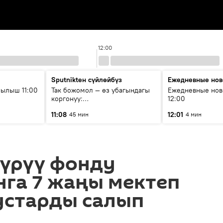
12:00
Sputnikteн сүйлөйбүз
Ежедневные нов
ылыш 11:00
Так божомол — өз убагындагы
Ежедневные нов
коргонуу:
12:00
гидрометеорологиялык кызмат
11:08
12:01
45 мин
4 мин
кантип өркүндөтүлүүдө
түрүү фонду
га 7 жаңы мектеп
устарды салып