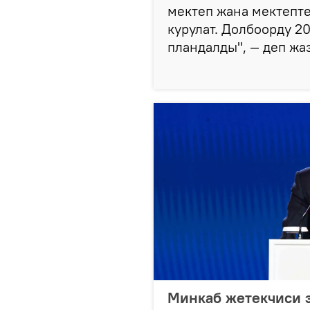
мектеп жана мектепте
курулат. Долбоорду 
пландалды", — деп жа
Минкаб жетекчиси 