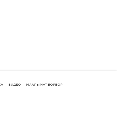
КА
ВИДЕО
МААЛЫМАТ БОРБОР