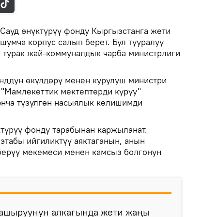
Сауд өнүктүрүү фонду Кыргызстанга жети
шумча корпус салып берет. Бул тууралуу
а турак жай-коммуналдык чарба министрлиги
нддун өкүлдөрү менен курулуш министри
 "Мамлекеттик мектептерди куруу"
юнча түзүлгөн насыялык келишимди
ктүрүү фонду тарабынан каржыланат.
этабы ийгиликтүү аяктаганын, анын
берүү мекемеси менен камсыз болгонун
 ашыруунун алкагында жети жаңы