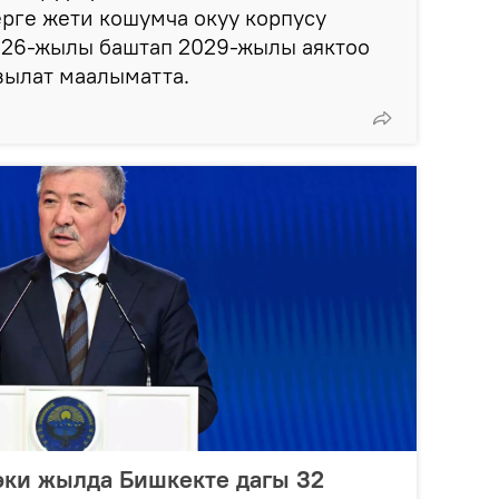
рге жети кошумча окуу корпусу
2026-жылы баштап 2029-жылы аяктоо
зылат маалыматта.
эки жылда Бишкекте дагы 32