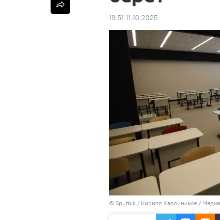
19:51 11.10.2025
©
Sputnik
/ Кирилл Каллиников
/
Медиа