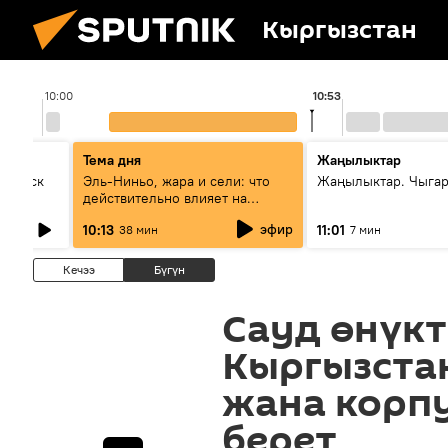
Кыргызстан
10:00
10:53
Тема дня
Жаңылыктар
Выпуск
Эль-Ниньо, жара и сели: что
Жаңылыктар. Чыгар
действительно влияет на
погоду в Кыргызстане
эфир
10:13
11:01
38 мин
7 мин
Кечээ
Бүгүн
Сауд өнүк
Кыргызстан
жана корп
берет