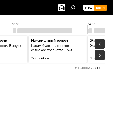
РУС
КЫРГ
13:00
14:00
ости
Максимальный репост
Жаңылыктар
ости. Выпуск
Каким будет цифровое
Жаңылыктар.
сельское хозяйство ЕАЭС
12:05
13:01
44 мин
3 мин
г. Бишкек
89.3