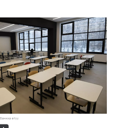
банкка өтүү