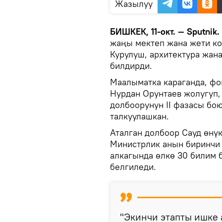
Жазылуу
БИШКЕК, 11-окт. — Sputnik.
жаңы мектеп жана жети ко
Курулуш, архитектура жан
билдирди.
Маалыматка караганда, фо
Нурдан Орунтаев жолугуп,
долбоорунун II фазасы бо
талкуулашкан.
Аталган долбоор Сауд өнү
Министрлик анын биринчи 
алкагында өлкө 30 билим 
белгиледи.
"Экинчи этапты ишке