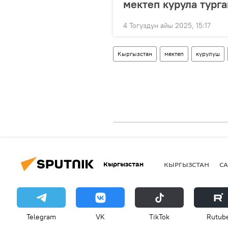
мектеп курула тург
4 Тогуздун айы 2025, 15:17
Кыргызстан
мектеп
курулуш
Кыргызстан
КЫРГЫЗСТАН
СА
Telegram
VK
ТikТоk
Rutub