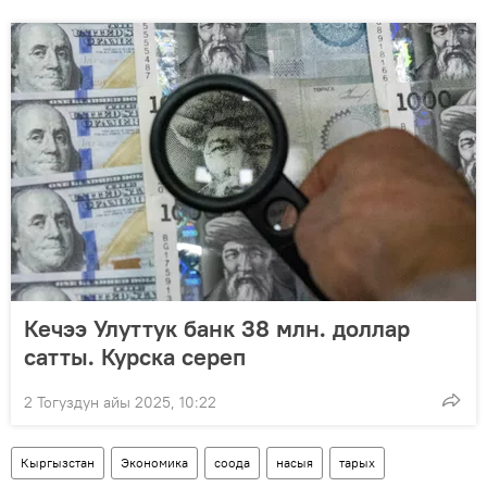
Кечээ Улуттук банк 38 млн. доллар
сатты. Курска сереп
2 Тогуздун айы 2025, 10:22
Кыргызстан
Экономика
соода
насыя
тарых