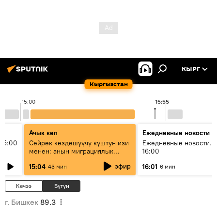
КЫРГ
Кыргызстан
15:00
15:55
Ачык кеп
Ежедневные новости
15:00
Сейрек кездешүүчү куштун изи
Ежедневные новости. 
менен: анын миграциялык
16:00
жолу эмнеден кабар берет?
эфир
15:04
16:01
43 мин
6 мин
Кечээ
Бүгүн
г. Бишкек
89.3