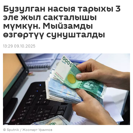
Бузулган насыя тарыхы 3
эле жыл сакталышы
мүмкүн. Мыйзамды
өзгөртүү сунушталды
13:29 09.10.2025
©
Sputnik
/ Жоомарт Ураимов