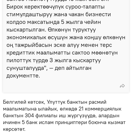
Бирок керектөөчүлүк суроо-талапты
стимулдаштыруу жана чакан бизнести
колдоо максатында 5 жылга чейин
кыскартылган. Өлкөнүн туруктуу
экономикалык өсүшүн жана коңшу өлкөнүн
оң тажрыйбасын эске алуу менен терс
кредиттик маалыматты сактоо мөөнөтүн
пилоттук түрдө 3 жылга кыскартуу
сунушталууда", — деп айтылган
документте.
Белгилей кетсек, Улуттук банктын расмий
маалыматына ылайык, өлкөдө 21 коммерциялык
банктын 304 филиалы иш жүргүзүүдө, алардын
ичинен 5 банк ислам принциптери боюнча кызмат
көрсөтөт.