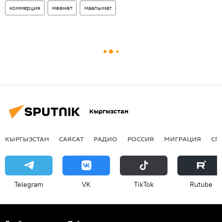
коммерция
мөөнөт
маалымат
Кыргызстан
КЫРГЫЗСТАН
САЯСАТ
РАДИО
РОССИЯ
МИГРАЦИЯ
СП
Telegram
VK
ТikТоk
Rutube