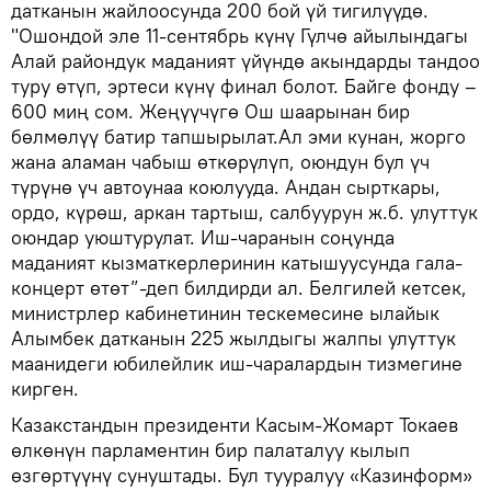
датканын жайлоосунда 200 бой үй тигилүүдө.
"Ошондой эле 11-сентябрь күнү Гүлчө айылындагы
Алай райондук маданият үйүндө акындарды тандоо
туру өтүп, эртеси күнү финал болот. Байге фонду –
600 миң сом. Жеңүүчүгө Ош шаарынан бир
бөлмөлүү батир тапшырылат.Ал эми кунан, жорго
жана аламан чабыш өткөрүлүп, оюндун бул үч
түрүнө үч автоунаа коюлууда. Андан сырткары,
ордо, күрөш, аркан тартыш, салбуурун ж.б. улуттук
оюндар уюштурулат. Иш-чаранын соңунда
маданият кызматкерлеринин катышуусунда гала-
концерт өтөт”-деп билдирди ал. Белгилей кетсек,
министрлер кабинетинин тескемесине ылайык
Алымбек датканын 225 жылдыгы жалпы улуттук
маанидеги юбилейлик иш-чаралардын тизмегине
кирген.
Казакстандын президенти Касым-Жомарт Токаев
өлкөнүн парламентин бир палаталуу кылып
өзгөртүүнү сунуштады. Бул тууралуу «Казинформ»