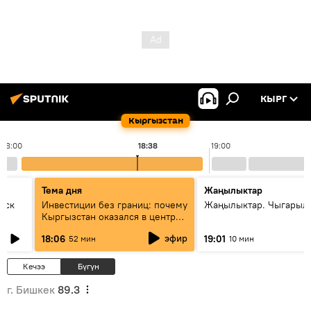
КЫРГ
Кыргызстан
18:00
18:38
19:00
Тема дня
Жаңылыктар
уск
Инвестиции без границ: почему
Жаңылыктар. Чыгарыл
Кыргызстан оказался в центре
внимания бизнеса
эфир
18:06
19:01
52 мин
10 мин
Кечээ
Бүгүн
г. Бишкек
89.3