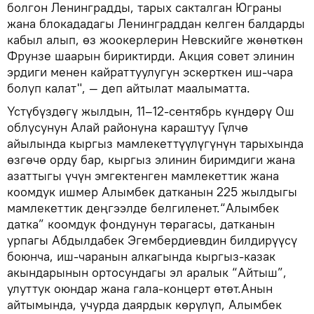
болгон Ленинградды, тарых сакталган Юграны
жана блокададагы Ленинграддан келген балдарды
кабыл алып, өз жоокерлерин Невскийге жөнөткөн
Фрунзе шаарын бириктирди. Акция совет элинин
эрдиги менен кайраттуулугун эскерткен иш-чара
болуп калат", — деп айтылат маалыматта.
Үстүбүздөгү жылдын, 11–12-сентябрь күндөрү Ош
облусунун Алай районуна караштуу Гүлчө
айылында кыргыз мамлекеттүүлүгүнүн тарыхында
өзгөчө орду бар, кыргыз элинин биримдиги жана
азаттыгы үчүн эмгектенген мамлекеттик жана
коомдук ишмер Алымбек датканын 225 жылдыгы
мамлекеттик деңгээлде белгиленет.“Алымбек
датка” коомдук фондунун төрагасы, датканын
урпагы Абдылдабек Эгембердиевдин билдирүүсү
боюнча, иш-чаранын алкагында кыргыз-казак
акындарынын ортосундагы эл аралык “Айтыш”,
улуттук оюндар жана гала-концерт өтөт.Анын
айтымында, учурда даярдык көрүлүп, Алымбек