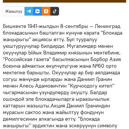
Жазылуу
Бишкекте 1941-жылдын 8-сентябры — Ленинград
блокадасынын башталган күнүнө карата "Блокада
жаңырыгы" акциясы өттү. Бул тууралуу
уюштуруучулар билдирди. Мугалимдер менен
окуучулар Ыйык Владимир князынын мектебине,
"Российская газета" басылмасынын Борбор Азия
боюнча аймактык өкүлчүлүгүнө жана №60 орто
мектепке барышты. Окуучулар ар бир аялдамада
согуш жөнүндө ырларды жана Даниил Гранин
менен Алесь Адамовичтин "Курчоодогу китеп"
чыгармасынан үзүндүлөрдү окушту. Балдар
ошондой эле блокадачыларга ыраазычылык
каттарын жазышты.Акция Даниил Граниндин
мурасын сактоо жана жайылтуу фондунун
демилгесинин алкагында өттү. "Блокада
жаңырыгы" эрдиктин жана эскерүүнүн символу