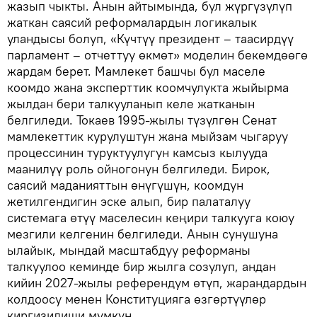
жазып чыкты. Анын айтымында, бул жүргүзүлүп
жаткан саясий реформалардын логикалык
уландысы болуп, «Күчтүү президент – таасирдүү
парламент – отчеттуу өкмөт» моделин бекемдөөгө
жардам берет. Мамлекет башчы бул маселе
коомдо жана эксперттик коомчулукта жыйырма
жылдан бери талкууланып келе жатканын
белгиледи. Токаев 1995-жылы түзүлгөн Сенат
мамлекеттик курулуштун жана мыйзам чыгаруу
процессинин туруктуулугун камсыз кылууда
маанилүү роль ойногонун белгиледи. Бирок,
саясий маданияттын өнүгүшүн, коомдун
жетилгендигин эске алып, бир палаталуу
системага өтүү маселесин кеңири талкууга коюу
мезгили келгенин белгиледи. Анын сунушуна
ылайык, мындай масштабдуу реформаны
талкуулоо кеминде бир жылга созулуп, андан
кийин 2027-жылы референдум өтүп, жарандардын
колдоосу менен Конституцияга өзгөртүүлөр
киргизилиши мүмкүн.