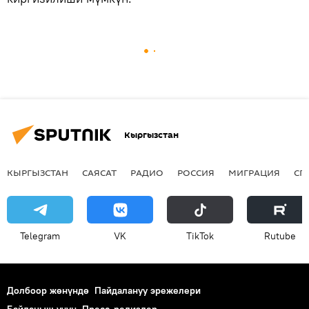
Кыргызстан
КЫРГЫЗСТАН
САЯСАТ
РАДИО
РОССИЯ
МИГРАЦИЯ
СП
Telegram
VK
ТikТоk
Rutube
Долбоор жөнүндө
Пайдалануу эрежелери